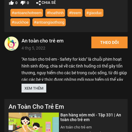
CHIA SẺ
0
0
#antoanchotreem
#hoathinh
#treem
#giaoduc
#suckhoe
#antoangiaothong
An toàn cho trẻ em
THEO DÕI
4 thg 5, 2022
"An toàn cho trẻ em - Safety for kids" là chuỗi phim hoạt
hình sinh động, chia sẻ về các tình huống có thể gây tổn
thương, nguy hiểm cho các bé trong cuộc sống, từ đó giúp
các các bé ý thức được những mối nguy hiểm có thể xảy
ra, nhằm mang lại môi trường phát triển an toàn, lành
XEM THÊM
mạnh, chắp cánh cho các bé hiện thực hóa mọi ước mơ.
An Toàn Cho Trẻ Em
We care about safety of children. SK VN provide free
educational sources and materials of kid safety.
Bạn hàng xóm mới - Tập 331 | An
toàn cho trẻ em
Thể loại :
PHIM
An toàn cho trẻ em