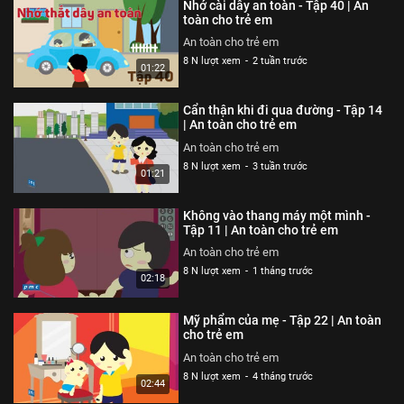
Nhớ cài dây an toàn - Tập 40 | An
An toàn cho trẻ em
toàn cho trẻ em
26 N lượt xem
-
4 năm trước
An toàn cho trẻ em
03:35
8 N lượt xem
-
2 tuần trước
01:22
Thoát nạn trong gang tấc - Tập
322 | An toàn cho trẻ em
Cẩn thận khi đi qua đường - Tập 14
An toàn cho trẻ em
| An toàn cho trẻ em
26 N lượt xem
-
4 năm trước
An toàn cho trẻ em
02:48
8 N lượt xem
-
3 tuần trước
01:21
Đừng hiểu lầm vỏ tôm - Tập 321 |
An toàn cho trẻ em
Không vào thang máy một mình -
An toàn cho trẻ em
Tập 11 | An toàn cho trẻ em
26 N lượt xem
-
4 năm trước
An toàn cho trẻ em
02:51
8 N lượt xem
-
1 tháng trước
02:18
Hung thần xe bus - Tập 320 | An
toàn cho trẻ em
Mỹ phẩm của mẹ - Tập 22 | An toàn
An toàn cho trẻ em
cho trẻ em
26 N lượt xem
-
4 năm trước
An toàn cho trẻ em
03:58
8 N lượt xem
-
4 tháng trước
02:44
Chú chó không có lỗi - Tập 319 |