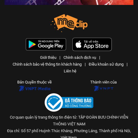
Ô cho ngày nắng - Tập 308 | An
toàn cho trẻ em
An toàn cho trẻ em
25 N lượt xem
-
4 năm trước
03:15
Nuốt kẹo dính ruột - Tập 311 | An
toàn cho trẻ em
Giới thiệu
|
Chính sách dịch vụ
|
An toàn cho trẻ em
Chính sách bảo vệ thông tin khách hàng
|
Điều khoản sử dụng
|
25 N lượt xem
-
4 năm trước
04:01
Liên hệ
Giấc mơ giận dỗi - Tập 310 | An
Bản Quyền thuộc về
Thành viên của
toàn cho trẻ em
An toàn cho trẻ em
25 N lượt xem
-
4 năm trước
03:58
Cơ quan quản lý trang thông tin điện tử: TẬP ĐOÀN BƯU CHÍNH VIỄN
Những múi cam mọng nước - Tập
309 | An toàn cho trẻ em
THÔNG VIỆT NAM
An toàn cho trẻ em
Địa chỉ: Số 57 phố Huỳnh Thúc Kháng, Phường Láng, Thành phố Hà Nội,
25 N lượt xem
-
4 năm trước
Việt Nam.