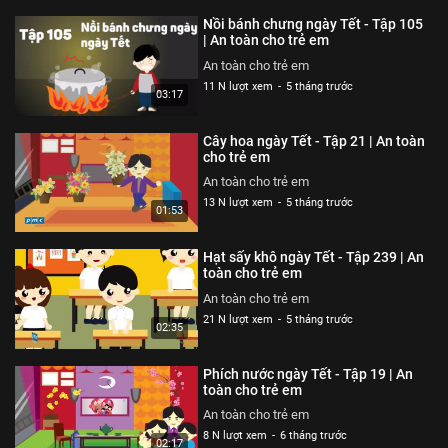
An toàn cho trẻ em
Nồi bánh chưng ngày Tết - Tập 105
An toàn cho trẻ em
| An toàn cho trẻ em
26 N lượt xem
-
4 năm trước
An toàn cho trẻ em
03:04
11 N lượt xem
-
5 tháng trước
03:17
Ốm càng thêm ốm - Tạp 318 | An
toàn cho trẻ em
Cây hoa ngày Tết - Tập 21 | An toàn
An toàn cho trẻ em
cho trẻ em
26 N lượt xem
-
4 năm trước
An toàn cho trẻ em
03:57
13 N lượt xem
-
5 tháng trước
01:53
Chỉ tại bừa bãi - Tập 317 | An
toàn cho trẻ em
Hạt sấy khô ngày Tết - Tập 239 | An
An toàn cho trẻ em
toàn cho trẻ em
26 N lượt xem
-
4 năm trước
An toàn cho trẻ em
02:40
21 N lượt xem
-
5 tháng trước
02:35
Mảnh vỡ thủy tinh - Tập 316 | An
toàn cho trẻ em
Phích nước ngày Tết - Tập 19 | An
An toàn cho trẻ em
toàn cho trẻ em
26 N lượt xem
-
4 năm trước
An toàn cho trẻ em
02:57
8 N lượt xem
-
6 tháng trước
02:17