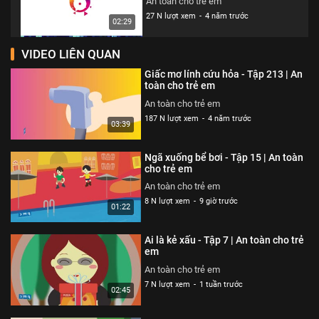
An toàn cho trẻ em
27 N lượt xem
-
4 năm trước
02:29
VIDEO LIÊN QUAN
Thói quen xấu xí - Tập 327 | An
toàn cho trẻ em
Giấc mơ lính cứu hỏa - Tập 213 | An
An toàn cho trẻ em
toàn cho trẻ em
26 N lượt xem
-
4 năm trước
An toàn cho trẻ em
02:13
187 N lượt xem
-
4 năm trước
03:39
Cún con đến chơi nhà - Tập 324 |
An toàn cho trẻ em
Ngã xuống bể bơi - Tập 15 | An toàn
An toàn cho trẻ em
cho trẻ em
26 N lượt xem
-
4 năm trước
An toàn cho trẻ em
03:23
8 N lượt xem
-
9 giờ trước
01:22
Cuộc đột kích trong công viên -
Tập 325 | An toàn cho trẻ em
Ai là kẻ xấu - Tập 7 | An toàn cho trẻ
An toàn cho trẻ em
em
26 N lượt xem
-
4 năm trước
An toàn cho trẻ em
03:42
7 N lượt xem
-
1 tuần trước
02:45
Siêu nhân bay thật cao - Tập 323
| An toàn cho trẻ em