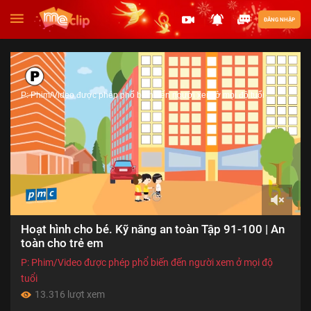
ĐĂNG NHẬP
P: Phim/Video được phép phổ biến đến người xem ở mọi độ tuổi
00:00
Hoạt hình cho bé. Kỹ năng an toàn Tập 91-100 | An
of
21:41
toàn cho trẻ em
P: Phim/Video được phép phổ biến đến người xem ở mọi độ
tuổi
13.316 lượt xem