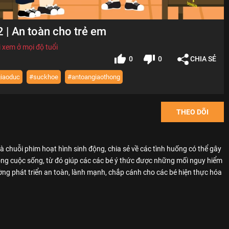
2 | An toàn cho trẻ em
 xem ở mọi độ tuổi
0
0
CHIA SẺ
iaoduc
#suckhoe
#antoangiaothong
THEO DÕI
 là chuỗi phim hoạt hình sinh động, chia sẻ về các tình huống có thể gây
ong cuộc sống, từ đó giúp các các bé ý thức được những mối nguy hiểm
ờng phát triển an toàn, lành mạnh, chắp cánh cho các bé hiện thực hóa
VN provide free educational sources and materials of kid safety.