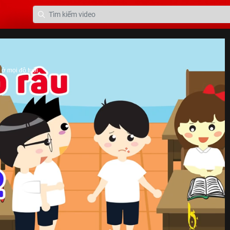
ở mọi độ tuổi