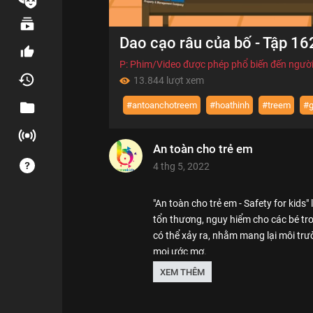
00:00
Dao cạo râu của bố - Tập 16
of
02:33
Volume
70%
P: Phim/Video được phép phổ biến đến người
13.844 lượt xem
#antoanchotreem
#hoathinh
#treem
#g
An toàn cho trẻ em
4 thg 5, 2022
"An toàn cho trẻ em - Safety for kids"
tổn thương, nguy hiểm cho các bé tr
có thể xảy ra, nhằm mang lại môi trư
mọi ước mơ.
XEM THÊM
We care about safety of children. SK 
Thể loại :
PHIM