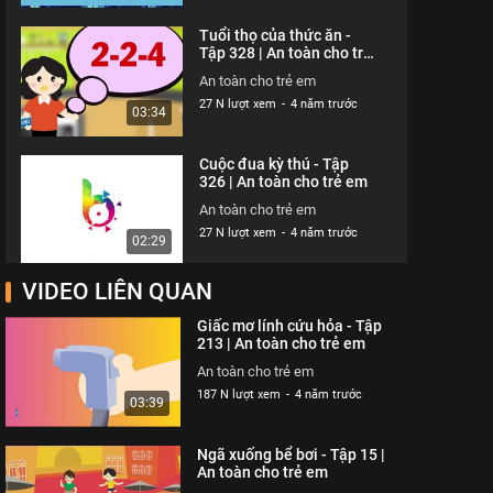
Tuổi thọ của thức ăn -
Tập 328 | An toàn cho trẻ
em
An toàn cho trẻ em
27 N lượt xem
-
4 năm trước
03:34
Cuộc đua kỳ thú - Tập
326 | An toàn cho trẻ em
An toàn cho trẻ em
27 N lượt xem
-
4 năm trước
02:29
VIDEO LIÊN QUAN
Thói quen xấu xí - Tập
327 | An toàn cho trẻ em
Giấc mơ lính cứu hỏa - Tập
An toàn cho trẻ em
213 | An toàn cho trẻ em
26 N lượt xem
-
4 năm trước
02:13
An toàn cho trẻ em
187 N lượt xem
-
4 năm trước
03:39
Cún con đến chơi nhà -
Tập 324 | An toàn cho trẻ
Ngã xuống bể bơi - Tập 15 |
em
An toàn cho trẻ em
An toàn cho trẻ em
26 N lượt xem
-
4 năm trước