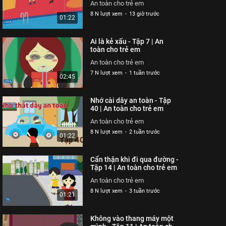
03:23
An toàn cho trẻ em
8 N lượt xem
-
13 giờ trước
01:22
Cuộc đột kích trong công
viên - Tập 325 | An toàn
Ai là kẻ xấu - Tập 7 | An
cho trẻ em
An toàn cho trẻ em
toàn cho trẻ em
26 N lượt xem
-
4 năm trước
03:42
An toàn cho trẻ em
7 N lượt xem
-
1 tuần trước
02:45
Siêu nhân bay thật cao -
Tập 323 | An toàn cho trẻ
Nhớ cài dây an toàn - Tập
em
An toàn cho trẻ em
40 | An toàn cho trẻ em
26 N lượt xem
-
4 năm trước
03:35
An toàn cho trẻ em
8 N lượt xem
-
2 tuần trước
01:22
Thoát nạn trong gang tấc
- Tập 322 | An toàn cho
Cẩn thận khi đi qua đường -
trẻ em
An toàn cho trẻ em
Tập 14 | An toàn cho trẻ em
26 N lượt xem
-
4 năm trước
02:48
An toàn cho trẻ em
8 N lượt xem
-
3 tuần trước
01:21
Đừng hiểu lầm vỏ tôm -
Tập 321 | An toàn cho trẻ
Không vào thang máy một
em
An toàn cho trẻ em