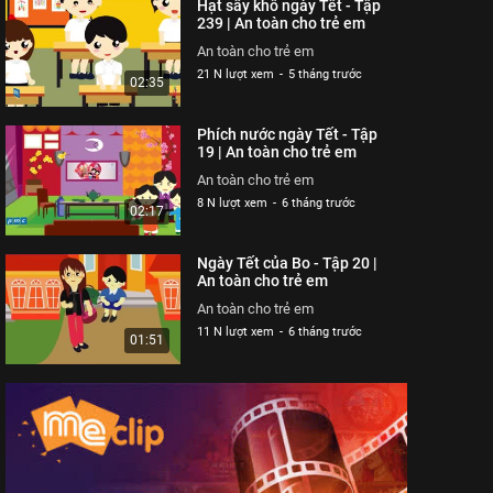
Hạt sấy khô ngày Tết - Tập
An toàn cho trẻ em
239 | An toàn cho trẻ em
26 N lượt xem
-
4 năm trước
02:40
An toàn cho trẻ em
21 N lượt xem
-
5 tháng trước
02:35
Mảnh vỡ thủy tinh - Tập
316 | An toàn cho trẻ em
Phích nước ngày Tết - Tập
An toàn cho trẻ em
19 | An toàn cho trẻ em
26 N lượt xem
-
4 năm trước
02:57
An toàn cho trẻ em
8 N lượt xem
-
6 tháng trước
02:17
Công viên nước sân
trường - Tập 315 | An
Ngày Tết của Bo - Tập 20 |
toàn cho trẻ em
An toàn cho trẻ em
An toàn cho trẻ em
25 N lượt xem
-
4 năm trước
02:32
An toàn cho trẻ em
11 N lượt xem
-
6 tháng trước
01:51
Cuộc chiến mì cay - Tập
313 | An toàn cho trẻ em
An toàn cho trẻ em
25 N lượt xem
-
4 năm trước
06:37
Một mình "du ngoạn"