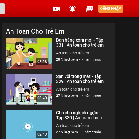
ĐĂNG NHẬP
An Toàn Cho Trẻ Em
Bạn hàng xóm mới - Tập
331 | An toàn cho trẻ em
An toàn cho trẻ em
28 N lượt xem
-
4 năm trước
03:28
Sạn vôi trong mắt - Tập
329 | An toàn cho trẻ em
An toàn cho trẻ em
27 N lượt xem
-
4 năm trước
03:40
Chú chó nghịch ngợm -
Tập 330 | An toàn cho trẻ
em
An toàn cho trẻ em
27 N lượt xem
-
4 năm trước
02:43