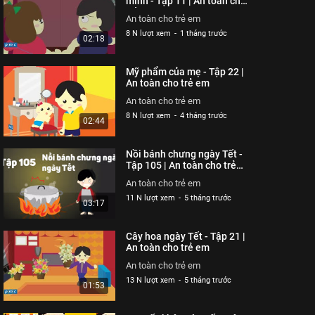
mình - Tập 11 | An toàn cho
trẻ em
26 N lượt xem
-
4 năm trước
02:51
An toàn cho trẻ em
8 N lượt xem
-
1 tháng trước
02:18
Hung thần xe bus - Tập
320 | An toàn cho trẻ em
Mỹ phẩm của mẹ - Tập 22 |
An toàn cho trẻ em
An toàn cho trẻ em
26 N lượt xem
-
4 năm trước
03:58
An toàn cho trẻ em
8 N lượt xem
-
4 tháng trước
02:44
Chú chó không có lỗi -
Tập 319 | An toàn cho trẻ
Nồi bánh chưng ngày Tết -
em
An toàn cho trẻ em
Tập 105 | An toàn cho trẻ
em
26 N lượt xem
-
4 năm trước
03:04
An toàn cho trẻ em
11 N lượt xem
-
5 tháng trước
03:17
Ốm càng thêm ốm - Tạp
318 | An toàn cho trẻ em
Cây hoa ngày Tết - Tập 21 |
An toàn cho trẻ em
An toàn cho trẻ em
26 N lượt xem
-
4 năm trước
03:57
An toàn cho trẻ em
13 N lượt xem
-
5 tháng trước
01:53
Chỉ tại bừa bãi - Tập 317
| An toàn cho trẻ em