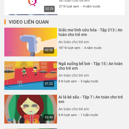
An toàn cho trẻ em
27 N lượt xem
-
4 năm trước
02:29
VIDEO LIÊN QUAN
Thói quen xấu xí - Tập 327 | An
toàn cho trẻ em
Giấc mơ lính cứu hỏa - Tập 213 | An
An toàn cho trẻ em
toàn cho trẻ em
27 N lượt xem
-
4 năm trước
An toàn cho trẻ em
02:13
187 N lượt xem
-
4 năm trước
03:39
Cún con đến chơi nhà - Tập 324 |
An toàn cho trẻ em
Ngã xuống bể bơi - Tập 15 | An toàn
An toàn cho trẻ em
cho trẻ em
27 N lượt xem
-
4 năm trước
An toàn cho trẻ em
03:23
8 N lượt xem
-
3 ngày trước
01:22
Cuộc đột kích trong công viên -
Tập 325 | An toàn cho trẻ em
Ai là kẻ xấu - Tập 7 | An toàn cho trẻ
An toàn cho trẻ em
em
26 N lượt xem
-
4 năm trước
An toàn cho trẻ em
03:42
8 N lượt xem
-
1 tuần trước
02:45
Siêu nhân bay thật cao - Tập 323
| An toàn cho trẻ em