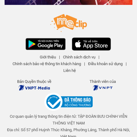
Ô cho ngày nắng - Tập 308 | An
toàn cho trẻ em
An toàn cho trẻ em
25 N lượt xem
-
4 năm trước
03:15
Nuốt kẹo dính ruột - Tập 311 | An
toàn cho trẻ em
Giới thiệu
|
Chính sách dịch vụ
|
An toàn cho trẻ em
Chính sách bảo vệ thông tin khách hàng
|
Điều khoản sử dụng
|
25 N lượt xem
-
4 năm trước
04:01
Liên hệ
Giấc mơ giận dỗi - Tập 310 | An
Bản Quyền thuộc về
Thành viên của
toàn cho trẻ em
An toàn cho trẻ em
25 N lượt xem
-
4 năm trước
03:58
Cơ quan quản lý trang thông tin điện tử: TẬP ĐOÀN BƯU CHÍNH VIỄN
Những múi cam mọng nước - Tập
309 | An toàn cho trẻ em
THÔNG VIỆT NAM
An toàn cho trẻ em
Địa chỉ: Số 57 phố Huỳnh Thúc Kháng, Phường Láng, Thành phố Hà Nội,
25 N lượt xem
-
4 năm trước
Việt Nam.