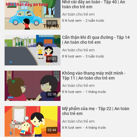
Nhớ cài dây an toàn - Tập 40 | An
An toàn cho trẻ em
toàn cho trẻ em
26 N lượt xem
-
4 năm trước
An toàn cho trẻ em
03:35
8 N lượt xem
-
2 tuần trước
01:22
Thoát nạn trong gang tấc - Tập
322 | An toàn cho trẻ em
Cẩn thận khi đi qua đường - Tập 14
An toàn cho trẻ em
| An toàn cho trẻ em
26 N lượt xem
-
4 năm trước
An toàn cho trẻ em
02:48
8 N lượt xem
-
3 tuần trước
01:21
Đừng hiểu lầm vỏ tôm - Tập 321 |
An toàn cho trẻ em
Không vào thang máy một mình -
An toàn cho trẻ em
Tập 11 | An toàn cho trẻ em
26 N lượt xem
-
4 năm trước
An toàn cho trẻ em
02:51
8 N lượt xem
-
1 tháng trước
02:18
Hung thần xe bus - Tập 320 | An
toàn cho trẻ em
Mỹ phẩm của mẹ - Tập 22 | An toàn
An toàn cho trẻ em
cho trẻ em
26 N lượt xem
-
4 năm trước
An toàn cho trẻ em
03:58
8 N lượt xem
-
4 tháng trước
02:44
Chú chó không có lỗi - Tập 319 |