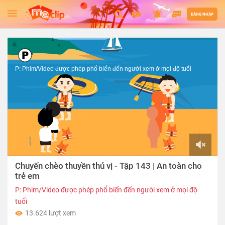
ĐĂNG NHẬP
P: Phim/Video được phép phổ biến đến người xem ở mọi độ tuổi
00:00
Chuyến chèo thuyền thú vị - Tập 143 | An toàn cho
of
02:20
trẻ em
P: Phim/Video được phép phổ biến đến người xem ở mọi độ
tuổi
13.624 lượt xem