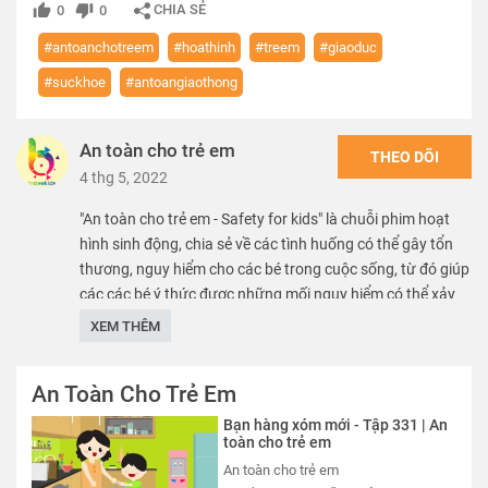
CHIA SẺ
0
0
#antoanchotreem
#hoathinh
#treem
#giaoduc
#suckhoe
#antoangiaothong
An toàn cho trẻ em
THEO DÕI
4 thg 5, 2022
"An toàn cho trẻ em - Safety for kids" là chuỗi phim hoạt
hình sinh động, chia sẻ về các tình huống có thể gây tổn
thương, nguy hiểm cho các bé trong cuộc sống, từ đó giúp
các các bé ý thức được những mối nguy hiểm có thể xảy
ra, nhằm mang lại môi trường phát triển an toàn, lành
XEM THÊM
mạnh, chắp cánh cho các bé hiện thực hóa mọi ước mơ.
An Toàn Cho Trẻ Em
We care about safety of children. SK VN provide free
educational sources and materials of kid safety.
Bạn hàng xóm mới - Tập 331 | An
toàn cho trẻ em
Thể loại :
PHIM
An toàn cho trẻ em