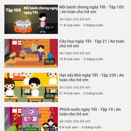
An toàn cho trẻ em
Nồi bánh chưng ngày Tết - Tập 105
An toàn cho trẻ em
| An toàn cho trẻ em
26 N lượt xem
-
4 năm trước
An toàn cho trẻ em
03:04
11 N lượt xem
-
5 tháng trước
03:17
Ốm càng thêm ốm - Tạp 318 | An
toàn cho trẻ em
Cây hoa ngày Tết - Tập 21 | An toàn
An toàn cho trẻ em
cho trẻ em
26 N lượt xem
-
4 năm trước
An toàn cho trẻ em
03:57
13 N lượt xem
-
5 tháng trước
01:53
Chỉ tại bừa bãi - Tập 317 | An
toàn cho trẻ em
Hạt sấy khô ngày Tết - Tập 239 | An
An toàn cho trẻ em
toàn cho trẻ em
26 N lượt xem
-
4 năm trước
An toàn cho trẻ em
02:40
21 N lượt xem
-
5 tháng trước
02:35
Mảnh vỡ thủy tinh - Tập 316 | An
toàn cho trẻ em
Phích nước ngày Tết - Tập 19 | An
An toàn cho trẻ em
toàn cho trẻ em
26 N lượt xem
-
4 năm trước
An toàn cho trẻ em
02:57
8 N lượt xem
-
6 tháng trước
02:17