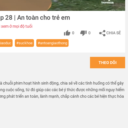
p 28 | An toàn cho trẻ em
 xem ở mọi độ tuổi
0
0
CHIA SẺ
iaoduc
#suckhoe
#antoangiaothong
THEO DÕI
 là chuỗi phim hoạt hình sinh động, chia sẻ về các tình huống có thể gây
ong cuộc sống, từ đó giúp các các bé ý thức được những mối nguy hiểm
ờng phát triển an toàn, lành mạnh, chắp cánh cho các bé hiện thực hóa
VN provide free educational sources and materials of kid safety.