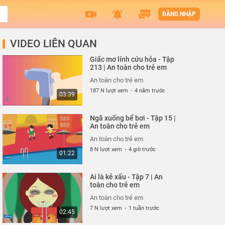
ĐĂNG NHẬP
VIDEO LIÊN QUAN
Giấc mơ lính cứu hỏa - Tập
213 | An toàn cho trẻ em
An toàn cho trẻ em
187 N lượt xem
-
4 năm trước
03:39
Ngã xuống bể bơi - Tập 15 |
An toàn cho trẻ em
An toàn cho trẻ em
8 N lượt xem
-
4 giờ trước
01:22
Ai là kẻ xấu - Tập 7 | An
toàn cho trẻ em
An toàn cho trẻ em
7 N lượt xem
-
1 tuần trước
02:45