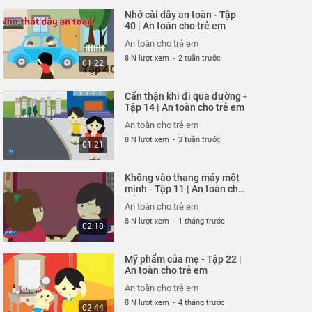
Nhớ cài dây an toàn - Tập
40 | An toàn cho trẻ em
An toàn cho trẻ em
8 N lượt xem
-
2 tuần trước
01:22
Cẩn thận khi đi qua đường -
Tập 14 | An toàn cho trẻ em
An toàn cho trẻ em
8 N lượt xem
-
3 tuần trước
01:21
Không vào thang máy một
mình - Tập 11 | An toàn cho
trẻ em
An toàn cho trẻ em
8 N lượt xem
-
1 tháng trước
02:18
Mỹ phẩm của mẹ - Tập 22 |
An toàn cho trẻ em
An toàn cho trẻ em
8 N lượt xem
-
4 tháng trước
02:44