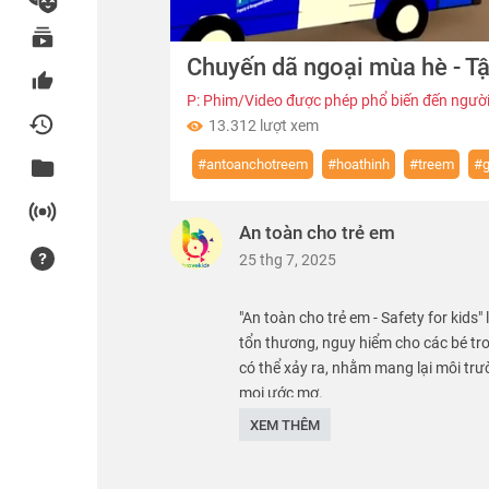
00:00
Chuyến dã ngoại mùa hè - Tậ
of
02:33
Volume
0%
P: Phim/Video được phép phổ biến đến người
13.312 lượt xem
#antoanchotreem
#hoathinh
#treem
#g
An toàn cho trẻ em
25 thg 7, 2025
"An toàn cho trẻ em - Safety for kids"
tổn thương, nguy hiểm cho các bé tr
có thể xảy ra, nhằm mang lại môi trư
mọi ước mơ.
XEM THÊM
We care about safety of children. SK 
Thể loại :
PHIM