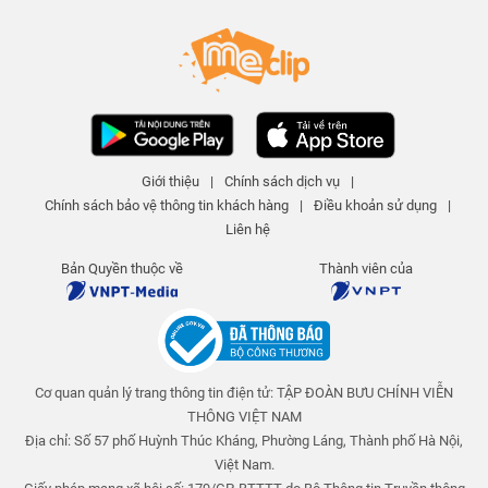
Ô cho ngày nắng - Tập 308 | An
toàn cho trẻ em
An toàn cho trẻ em
25 N lượt xem
-
4 năm trước
03:15
Nuốt kẹo dính ruột - Tập 311 | An
toàn cho trẻ em
Giới thiệu
|
Chính sách dịch vụ
|
An toàn cho trẻ em
Chính sách bảo vệ thông tin khách hàng
|
Điều khoản sử dụng
|
25 N lượt xem
-
4 năm trước
04:01
Liên hệ
Giấc mơ giận dỗi - Tập 310 | An
Bản Quyền thuộc về
Thành viên của
toàn cho trẻ em
An toàn cho trẻ em
25 N lượt xem
-
4 năm trước
03:58
Cơ quan quản lý trang thông tin điện tử: TẬP ĐOÀN BƯU CHÍNH VIỄN
Những múi cam mọng nước - Tập
309 | An toàn cho trẻ em
THÔNG VIỆT NAM
An toàn cho trẻ em
Địa chỉ: Số 57 phố Huỳnh Thúc Kháng, Phường Láng, Thành phố Hà Nội,
25 N lượt xem
-
4 năm trước
Việt Nam.
04:23