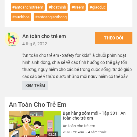
#antoanchotreem
#hoathinh
#treem
#giaoduc
#suckhoe
#antoangiaothong
An toàn cho trẻ em
THEO DÕI
4 thg 5, 2022
"An toàn cho trẻ em - Safety for kids" là chuỗi phim hoạt
hình sinh động, chia sẻ về các tình huống có thể gây tổn
thương, nguy hiểm cho các bé trong cuộc sống, từ đó giúp
các các bé ý thức được những mối nguy hiểm có thể xảy
ra, nhằm mang lại môi trường phát triển an toàn, lành
XEM THÊM
mạnh, chắp cánh cho các bé hiện thực hóa mọi ước mơ.
An Toàn Cho Trẻ Em
We care about safety of children. SK VN provide free
educational sources and materials of kid safety.
Bạn hàng xóm mới - Tập 331 | An
toàn cho trẻ em
Thể loại :
PHIM
An toàn cho trẻ em
28 N lượt xem
-
4 năm trước
03:28