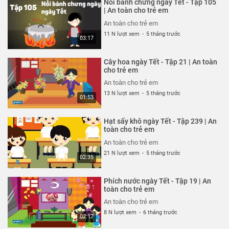
Nồi bánh chưng ngày Tết - Tập 105
An toàn cho trẻ em
| An toàn cho trẻ em
26 N lượt xem
-
4 năm trước
An toàn cho trẻ em
03:04
11 N lượt xem
-
5 tháng trước
03:17
Ốm càng thêm ốm - Tạp 318 | An
toàn cho trẻ em
Cây hoa ngày Tết - Tập 21 | An toàn
An toàn cho trẻ em
cho trẻ em
26 N lượt xem
-
4 năm trước
An toàn cho trẻ em
03:57
13 N lượt xem
-
5 tháng trước
01:53
Chỉ tại bừa bãi - Tập 317 | An
toàn cho trẻ em
Hạt sấy khô ngày Tết - Tập 239 | An
An toàn cho trẻ em
toàn cho trẻ em
26 N lượt xem
-
4 năm trước
An toàn cho trẻ em
02:40
21 N lượt xem
-
5 tháng trước
02:35
Mảnh vỡ thủy tinh - Tập 316 | An
toàn cho trẻ em
Phích nước ngày Tết - Tập 19 | An
An toàn cho trẻ em
toàn cho trẻ em
26 N lượt xem
-
4 năm trước
An toàn cho trẻ em
02:57
8 N lượt xem
-
6 tháng trước
02:17
Công viên nước sân trường - Tập