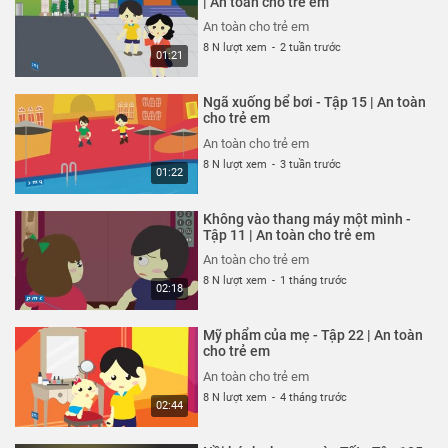
| An toàn cho trẻ em
26 N lượt xem
-
4 năm trước
An toàn cho trẻ em
03:35
8 N lượt xem
-
2 tuần trước
01:21
Thoát nạn trong gang tấc - Tập
322 | An toàn cho trẻ em
Ngã xuống bể bơi - Tập 15 | An toàn
An toàn cho trẻ em
cho trẻ em
26 N lượt xem
-
4 năm trước
An toàn cho trẻ em
02:48
8 N lượt xem
-
3 tuần trước
01:22
Đừng hiểu lầm vỏ tôm - Tập 321 |
An toàn cho trẻ em
Không vào thang máy một mình -
An toàn cho trẻ em
Tập 11 | An toàn cho trẻ em
26 N lượt xem
-
4 năm trước
An toàn cho trẻ em
02:51
8 N lượt xem
-
1 tháng trước
02:18
Hung thần xe bus - Tập 320 | An
toàn cho trẻ em
Mỹ phẩm của mẹ - Tập 22 | An toàn
An toàn cho trẻ em
cho trẻ em
26 N lượt xem
-
4 năm trước
An toàn cho trẻ em
03:58
8 N lượt xem
-
4 tháng trước
02:44
Chú chó không có lỗi - Tập 319 |
An toàn cho trẻ em