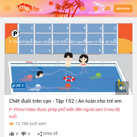
ĐĂNG NHẬP
P: Phim/Video được phép phổ biến đến người xem ở mọi độ tuổi
00:00
Chết đuối trên cạn - Tập 152 | An toàn cho trẻ em
of
02:46
P: Phim/Video được phép phổ biến đến người xem ở mọi độ
tuổi
12.786 lượt xem
CHIA SẺ
0
0