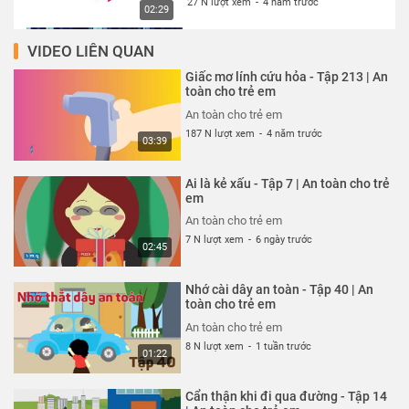
27 N lượt xem
-
4 năm trước
02:29
VIDEO LIÊN QUAN
Thói quen xấu xí - Tập 327 | An
toàn cho trẻ em
Giấc mơ lính cứu hỏa - Tập 213 | An
An toàn cho trẻ em
toàn cho trẻ em
26 N lượt xem
-
4 năm trước
An toàn cho trẻ em
02:13
187 N lượt xem
-
4 năm trước
03:39
Cún con đến chơi nhà - Tập 324 |
An toàn cho trẻ em
Ai là kẻ xấu - Tập 7 | An toàn cho trẻ
An toàn cho trẻ em
em
26 N lượt xem
-
4 năm trước
An toàn cho trẻ em
03:23
7 N lượt xem
-
6 ngày trước
02:45
Cuộc đột kích trong công viên -
Tập 325 | An toàn cho trẻ em
Nhớ cài dây an toàn - Tập 40 | An
An toàn cho trẻ em
toàn cho trẻ em
26 N lượt xem
-
4 năm trước
An toàn cho trẻ em
03:42
8 N lượt xem
-
1 tuần trước
01:22
Siêu nhân bay thật cao - Tập 323
| An toàn cho trẻ em
Cẩn thận khi đi qua đường - Tập 14
An toàn cho trẻ em