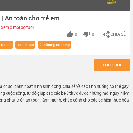
 | An toàn cho trẻ em
 xem ở mọi độ tuổi
0
0
CHIA SẺ
iaoduc
#suckhoe
#antoangiaothong
THEO DÕI
 là chuỗi phim hoạt hình sinh động, chia sẻ về các tình huống có thể gây
ong cuộc sống, từ đó giúp các các bé ý thức được những mối nguy hiểm
ờng phát triển an toàn, lành mạnh, chắp cánh cho các bé hiện thực hóa
VN provide free educational sources and materials of kid safety.