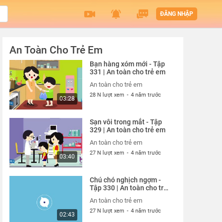
ĐĂNG NHẬP
An Toàn Cho Trẻ Em
Bạn hàng xóm mới - Tập
331 | An toàn cho trẻ em
An toàn cho trẻ em
28 N lượt xem
-
4 năm trước
03:28
Sạn vôi trong mắt - Tập
329 | An toàn cho trẻ em
An toàn cho trẻ em
27 N lượt xem
-
4 năm trước
03:40
Chú chó nghịch ngợm -
Tập 330 | An toàn cho trẻ
em
An toàn cho trẻ em
27 N lượt xem
-
4 năm trước
02:43