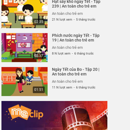
Hạt sấy khô ngày Tết - Tập
An toàn cho trẻ em
239 | An toàn cho trẻ em
26 N lượt xem
-
4 năm trước
02:40
An toàn cho trẻ em
21 N lượt xem
-
5 tháng trước
02:35
Mảnh vỡ thủy tinh - Tập
316 | An toàn cho trẻ em
Phích nước ngày Tết - Tập
An toàn cho trẻ em
19 | An toàn cho trẻ em
26 N lượt xem
-
4 năm trước
02:57
An toàn cho trẻ em
8 N lượt xem
-
6 tháng trước
02:17
Công viên nước sân
trường - Tập 315 | An
Ngày Tết của Bo - Tập 20 |
toàn cho trẻ em
An toàn cho trẻ em
An toàn cho trẻ em
25 N lượt xem
-
4 năm trước
02:32
An toàn cho trẻ em
11 N lượt xem
-
6 tháng trước
01:51
Cuộc chiến mì cay - Tập
313 | An toàn cho trẻ em
An toàn cho trẻ em
25 N lượt xem
-
4 năm trước
06:37
Một mình "du ngoạn"