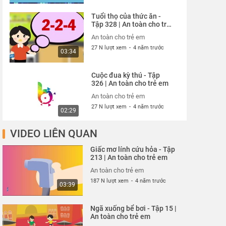
Tuổi thọ của thức ăn -
Tập 328 | An toàn cho trẻ
em
An toàn cho trẻ em
27 N lượt xem
-
4 năm trước
03:34
Cuộc đua kỳ thú - Tập
326 | An toàn cho trẻ em
An toàn cho trẻ em
27 N lượt xem
-
4 năm trước
02:29
VIDEO LIÊN QUAN
Thói quen xấu xí - Tập
327 | An toàn cho trẻ em
Giấc mơ lính cứu hỏa - Tập
An toàn cho trẻ em
213 | An toàn cho trẻ em
27 N lượt xem
-
4 năm trước
02:13
An toàn cho trẻ em
187 N lượt xem
-
4 năm trước
03:39
Cún con đến chơi nhà -
Tập 324 | An toàn cho trẻ
Ngã xuống bể bơi - Tập 15 |
em
An toàn cho trẻ em
An toàn cho trẻ em
27 N lượt xem
-
4 năm trước