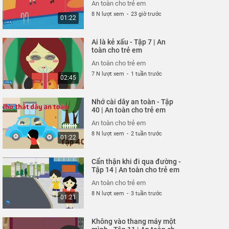
03:23
An toàn cho trẻ em
8 N lượt xem
-
23 giờ trước
01:22
Cuộc đột kích trong công
viên - Tập 325 | An toàn
Ai là kẻ xấu - Tập 7 | An
cho trẻ em
An toàn cho trẻ em
toàn cho trẻ em
26 N lượt xem
-
4 năm trước
03:42
An toàn cho trẻ em
7 N lượt xem
-
1 tuần trước
02:45
Siêu nhân bay thật cao -
Tập 323 | An toàn cho trẻ
Nhớ cài dây an toàn - Tập
em
An toàn cho trẻ em
40 | An toàn cho trẻ em
26 N lượt xem
-
4 năm trước
03:35
An toàn cho trẻ em
8 N lượt xem
-
2 tuần trước
01:22
Thoát nạn trong gang tấc
- Tập 322 | An toàn cho
Cẩn thận khi đi qua đường -
trẻ em
An toàn cho trẻ em
Tập 14 | An toàn cho trẻ em
26 N lượt xem
-
4 năm trước
02:48
An toàn cho trẻ em
8 N lượt xem
-
3 tuần trước
01:21
Đừng hiểu lầm vỏ tôm -
Tập 321 | An toàn cho trẻ
Không vào thang máy một
em
An toàn cho trẻ em