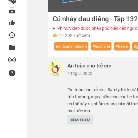
00:00
Cú nhảy đau điếng - Tập 132
of
02:49
Volume
0%
P: Phim/Video được phép phổ biến đến người
12.202 lượt xem
#antoanchotreem
#hoathinh
#treem
#g
An toàn cho trẻ em
4 thg 5, 2022
"An toàn cho trẻ em - Safety for kids"
tổn thương, nguy hiểm cho các bé tr
có thể xảy ra, nhằm mang lại môi trư
mọi ước mơ.
XEM THÊM
We care about safety of children. SK 
Thể loại :
PHIM