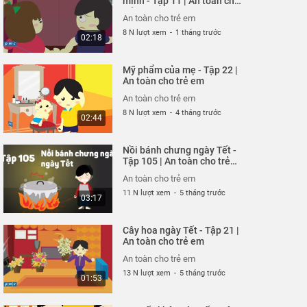
mình - Tập 11 | An toàn cho
trẻ em
26 N lượt xem
-
4 năm trước
02:51
An toàn cho trẻ em
8 N lượt xem
-
1 tháng trước
02:18
Hung thần xe bus - Tập
320 | An toàn cho trẻ em
Mỹ phẩm của mẹ - Tập 22 |
An toàn cho trẻ em
An toàn cho trẻ em
26 N lượt xem
-
4 năm trước
03:58
An toàn cho trẻ em
8 N lượt xem
-
4 tháng trước
02:44
Chú chó không có lỗi -
Tập 319 | An toàn cho trẻ
Nồi bánh chưng ngày Tết -
em
An toàn cho trẻ em
Tập 105 | An toàn cho trẻ
em
26 N lượt xem
-
4 năm trước
03:04
An toàn cho trẻ em
11 N lượt xem
-
5 tháng trước
03:17
Ốm càng thêm ốm - Tạp
318 | An toàn cho trẻ em
Cây hoa ngày Tết - Tập 21 |
An toàn cho trẻ em
An toàn cho trẻ em
26 N lượt xem
-
4 năm trước
03:57
An toàn cho trẻ em
13 N lượt xem
-
5 tháng trước
01:53
Chỉ tại bừa bãi - Tập 317
| An toàn cho trẻ em