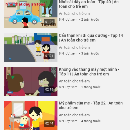
Nhớ cài dây an toàn - Tập 40 | An
An toàn cho trẻ em
toàn cho trẻ em
26 N lượt xem
-
4 năm trước
An toàn cho trẻ em
03:35
8 N lượt xem
-
2 tuần trước
01:22
Thoát nạn trong gang tấc - Tập
322 | An toàn cho trẻ em
Cẩn thận khi đi qua đường - Tập 14
An toàn cho trẻ em
| An toàn cho trẻ em
26 N lượt xem
-
4 năm trước
An toàn cho trẻ em
02:48
8 N lượt xem
-
3 tuần trước
01:21
Đừng hiểu lầm vỏ tôm - Tập 321 |
An toàn cho trẻ em
Không vào thang máy một mình -
An toàn cho trẻ em
Tập 11 | An toàn cho trẻ em
26 N lượt xem
-
4 năm trước
An toàn cho trẻ em
02:51
8 N lượt xem
-
1 tháng trước
02:18
Hung thần xe bus - Tập 320 | An
toàn cho trẻ em
Mỹ phẩm của mẹ - Tập 22 | An toàn
An toàn cho trẻ em
cho trẻ em
26 N lượt xem
-
4 năm trước
An toàn cho trẻ em
03:58
8 N lượt xem
-
4 tháng trước
02:44
Chú chó không có lỗi - Tập 319 |