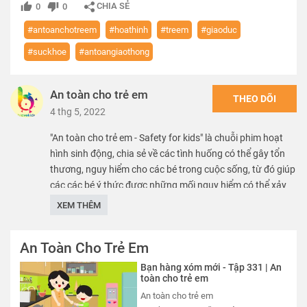
CHIA SẺ
0
0
#antoanchotreem
#hoathinh
#treem
#giaoduc
#suckhoe
#antoangiaothong
An toàn cho trẻ em
THEO DÕI
4 thg 5, 2022
"An toàn cho trẻ em - Safety for kids" là chuỗi phim hoạt
hình sinh động, chia sẻ về các tình huống có thể gây tổn
thương, nguy hiểm cho các bé trong cuộc sống, từ đó giúp
các các bé ý thức được những mối nguy hiểm có thể xảy
ra, nhằm mang lại môi trường phát triển an toàn, lành
XEM THÊM
mạnh, chắp cánh cho các bé hiện thực hóa mọi ước mơ.
An Toàn Cho Trẻ Em
We care about safety of children. SK VN provide free
educational sources and materials of kid safety.
Bạn hàng xóm mới - Tập 331 | An
toàn cho trẻ em
Thể loại :
PHIM
An toàn cho trẻ em