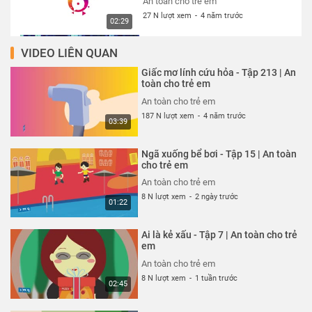
An toàn cho trẻ em
27 N lượt xem
-
4 năm trước
02:29
VIDEO LIÊN QUAN
Thói quen xấu xí - Tập 327 | An
toàn cho trẻ em
Giấc mơ lính cứu hỏa - Tập 213 | An
An toàn cho trẻ em
toàn cho trẻ em
27 N lượt xem
-
4 năm trước
An toàn cho trẻ em
02:13
187 N lượt xem
-
4 năm trước
03:39
Cún con đến chơi nhà - Tập 324 |
An toàn cho trẻ em
Ngã xuống bể bơi - Tập 15 | An toàn
An toàn cho trẻ em
cho trẻ em
27 N lượt xem
-
4 năm trước
An toàn cho trẻ em
03:23
8 N lượt xem
-
2 ngày trước
01:22
Cuộc đột kích trong công viên -
Tập 325 | An toàn cho trẻ em
Ai là kẻ xấu - Tập 7 | An toàn cho trẻ
An toàn cho trẻ em
em
26 N lượt xem
-
4 năm trước
An toàn cho trẻ em
03:42
8 N lượt xem
-
1 tuần trước
02:45
Siêu nhân bay thật cao - Tập 323
| An toàn cho trẻ em