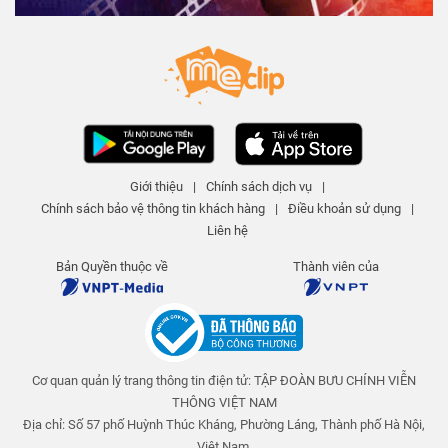
Ô cho ngày nắng - Tập 308 | An
toàn cho trẻ em
An toàn cho trẻ em
25 N lượt xem
-
4 năm trước
03:15
Nuốt kẹo dính ruột - Tập 311 | An
toàn cho trẻ em
Giới thiệu
|
Chính sách dịch vụ
|
An toàn cho trẻ em
Chính sách bảo vệ thông tin khách hàng
|
Điều khoản sử dụng
|
25 N lượt xem
-
4 năm trước
04:01
Liên hệ
Giấc mơ giận dỗi - Tập 310 | An
Bản Quyền thuộc về
Thành viên của
toàn cho trẻ em
An toàn cho trẻ em
25 N lượt xem
-
4 năm trước
03:58
Cơ quan quản lý trang thông tin điện tử: TẬP ĐOÀN BƯU CHÍNH VIỄN
Những múi cam mọng nước - Tập
309 | An toàn cho trẻ em
THÔNG VIỆT NAM
An toàn cho trẻ em
Địa chỉ: Số 57 phố Huỳnh Thúc Kháng, Phường Láng, Thành phố Hà Nội,
25 N lượt xem
-
4 năm trước
Việt Nam.