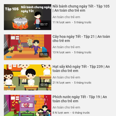
An toàn cho trẻ em
Nồi bánh chưng ngày Tết - Tập 105
An toàn cho trẻ em
| An toàn cho trẻ em
26 N lượt xem
-
4 năm trước
An toàn cho trẻ em
03:04
11 N lượt xem
-
5 tháng trước
03:17
Ốm càng thêm ốm - Tạp 318 | An
toàn cho trẻ em
Cây hoa ngày Tết - Tập 21 | An toàn
An toàn cho trẻ em
cho trẻ em
26 N lượt xem
-
4 năm trước
An toàn cho trẻ em
03:57
13 N lượt xem
-
5 tháng trước
01:53
Chỉ tại bừa bãi - Tập 317 | An
toàn cho trẻ em
Hạt sấy khô ngày Tết - Tập 239 | An
An toàn cho trẻ em
toàn cho trẻ em
26 N lượt xem
-
4 năm trước
An toàn cho trẻ em
02:40
21 N lượt xem
-
5 tháng trước
02:35
Mảnh vỡ thủy tinh - Tập 316 | An
toàn cho trẻ em
Phích nước ngày Tết - Tập 19 | An
An toàn cho trẻ em
toàn cho trẻ em
26 N lượt xem
-
4 năm trước
An toàn cho trẻ em
02:57
8 N lượt xem
-
6 tháng trước
02:17