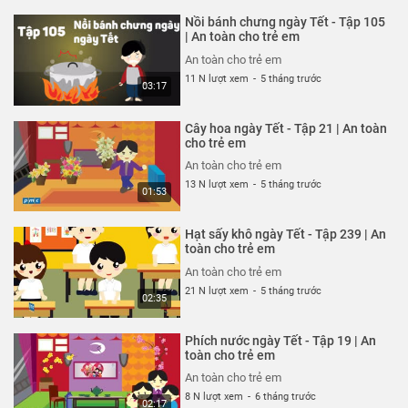
An toàn cho trẻ em
Nồi bánh chưng ngày Tết - Tập 105
An toàn cho trẻ em
| An toàn cho trẻ em
26 N lượt xem
-
4 năm trước
An toàn cho trẻ em
03:04
11 N lượt xem
-
5 tháng trước
03:17
Ốm càng thêm ốm - Tạp 318 | An
toàn cho trẻ em
Cây hoa ngày Tết - Tập 21 | An toàn
An toàn cho trẻ em
cho trẻ em
26 N lượt xem
-
4 năm trước
An toàn cho trẻ em
03:57
13 N lượt xem
-
5 tháng trước
01:53
Chỉ tại bừa bãi - Tập 317 | An
toàn cho trẻ em
Hạt sấy khô ngày Tết - Tập 239 | An
An toàn cho trẻ em
toàn cho trẻ em
26 N lượt xem
-
4 năm trước
An toàn cho trẻ em
02:40
21 N lượt xem
-
5 tháng trước
02:35
Mảnh vỡ thủy tinh - Tập 316 | An
toàn cho trẻ em
Phích nước ngày Tết - Tập 19 | An
An toàn cho trẻ em
toàn cho trẻ em
26 N lượt xem
-
4 năm trước
An toàn cho trẻ em
02:57
8 N lượt xem
-
6 tháng trước
02:17