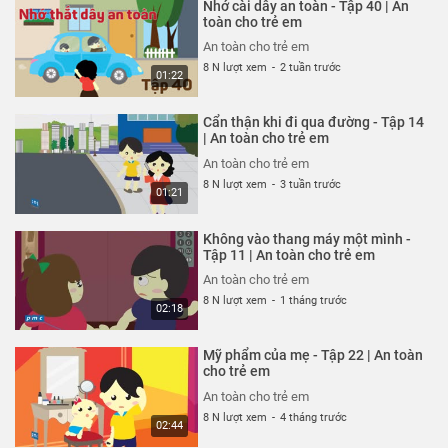
Nhớ cài dây an toàn - Tập 40 | An
An toàn cho trẻ em
toàn cho trẻ em
26 N lượt xem
-
4 năm trước
An toàn cho trẻ em
03:35
8 N lượt xem
-
2 tuần trước
01:22
Thoát nạn trong gang tấc - Tập
322 | An toàn cho trẻ em
Cẩn thận khi đi qua đường - Tập 14
An toàn cho trẻ em
| An toàn cho trẻ em
26 N lượt xem
-
4 năm trước
An toàn cho trẻ em
02:48
8 N lượt xem
-
3 tuần trước
01:21
Đừng hiểu lầm vỏ tôm - Tập 321 |
An toàn cho trẻ em
Không vào thang máy một mình -
An toàn cho trẻ em
Tập 11 | An toàn cho trẻ em
26 N lượt xem
-
4 năm trước
An toàn cho trẻ em
02:51
8 N lượt xem
-
1 tháng trước
02:18
Hung thần xe bus - Tập 320 | An
toàn cho trẻ em
Mỹ phẩm của mẹ - Tập 22 | An toàn
An toàn cho trẻ em
cho trẻ em
26 N lượt xem
-
4 năm trước
An toàn cho trẻ em
03:58
8 N lượt xem
-
4 tháng trước
02:44
Chú chó không có lỗi - Tập 319 |