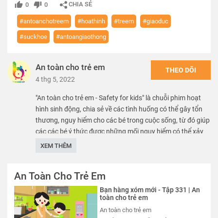
CHIA SẺ
0
0
#antoanchotreem
#hoathinh
#treem
#giaoduc
#suckhoe
#antoangiaothong
An toàn cho trẻ em
THEO DÕI
4 thg 5, 2022
"An toàn cho trẻ em - Safety for kids" là chuỗi phim hoạt
hình sinh động, chia sẻ về các tình huống có thể gây tổn
thương, nguy hiểm cho các bé trong cuộc sống, từ đó giúp
các các bé ý thức được những mối nguy hiểm có thể xảy
ra, nhằm mang lại môi trường phát triển an toàn, lành
XEM THÊM
mạnh, chắp cánh cho các bé hiện thực hóa mọi ước mơ.
An Toàn Cho Trẻ Em
We care about safety of children. SK VN provide free
educational sources and materials of kid safety.
Bạn hàng xóm mới - Tập 331 | An
toàn cho trẻ em
Thể loại :
PHIM
An toàn cho trẻ em