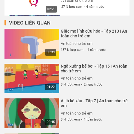
An toàn cho trẻ em
27 N lượt xem
-
4 năm trước
02:29
VIDEO LIÊN QUAN
Thói quen xấu xí - Tập 327 | An
toàn cho trẻ em
Giấc mơ lính cứu hỏa - Tập 213 | An
An toàn cho trẻ em
toàn cho trẻ em
27 N lượt xem
-
4 năm trước
An toàn cho trẻ em
02:13
187 N lượt xem
-
4 năm trước
03:39
Cún con đến chơi nhà - Tập 324 |
An toàn cho trẻ em
Ngã xuống bể bơi - Tập 15 | An toàn
An toàn cho trẻ em
cho trẻ em
27 N lượt xem
-
4 năm trước
An toàn cho trẻ em
03:23
8 N lượt xem
-
2 ngày trước
01:22
Cuộc đột kích trong công viên -
Tập 325 | An toàn cho trẻ em
Ai là kẻ xấu - Tập 7 | An toàn cho trẻ
An toàn cho trẻ em
em
26 N lượt xem
-
4 năm trước
An toàn cho trẻ em
03:42
8 N lượt xem
-
1 tuần trước
02:45
Siêu nhân bay thật cao - Tập 323
| An toàn cho trẻ em