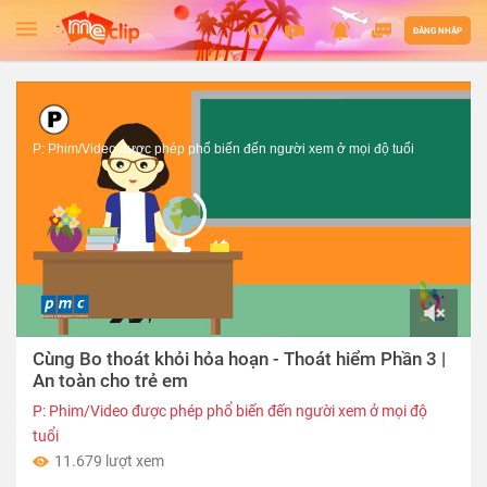
ĐĂNG NHẬP
P: Phim/Video được phép phổ biến đến người xem ở mọi độ tuổi
00:00
Cùng Bo thoát khỏi hỏa hoạn - Thoát hiểm Phần 3 |
of
03:05
An toàn cho trẻ em
P: Phim/Video được phép phổ biến đến người xem ở mọi độ
tuổi
11.679 lượt xem