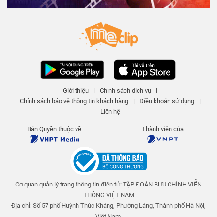
Ô cho ngày nắng - Tập 308 | An
toàn cho trẻ em
An toàn cho trẻ em
25 N lượt xem
-
4 năm trước
03:15
Nuốt kẹo dính ruột - Tập 311 | An
toàn cho trẻ em
Giới thiệu
|
Chính sách dịch vụ
|
An toàn cho trẻ em
Chính sách bảo vệ thông tin khách hàng
|
Điều khoản sử dụng
|
25 N lượt xem
-
4 năm trước
04:01
Liên hệ
Giấc mơ giận dỗi - Tập 310 | An
Bản Quyền thuộc về
Thành viên của
toàn cho trẻ em
An toàn cho trẻ em
25 N lượt xem
-
4 năm trước
03:58
Cơ quan quản lý trang thông tin điện tử: TẬP ĐOÀN BƯU CHÍNH VIỄN
Những múi cam mọng nước - Tập
309 | An toàn cho trẻ em
THÔNG VIỆT NAM
An toàn cho trẻ em
Địa chỉ: Số 57 phố Huỳnh Thúc Kháng, Phường Láng, Thành phố Hà Nội,
25 N lượt xem
-
4 năm trước
Việt Nam.