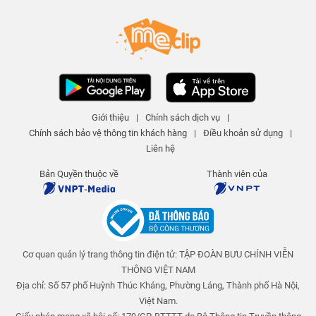
Ô cho ngày nắng - Tập 308 | An
toàn cho trẻ em
An toàn cho trẻ em
25 N lượt xem
-
4 năm trước
03:15
Nuốt kẹo dính ruột - Tập 311 | An
toàn cho trẻ em
Giới thiệu
|
Chính sách dịch vụ
|
An toàn cho trẻ em
Chính sách bảo vệ thông tin khách hàng
|
Điều khoản sử dụng
|
25 N lượt xem
-
4 năm trước
04:01
Liên hệ
Giấc mơ giận dỗi - Tập 310 | An
Bản Quyền thuộc về
Thành viên của
toàn cho trẻ em
An toàn cho trẻ em
25 N lượt xem
-
4 năm trước
03:58
Cơ quan quản lý trang thông tin điện tử: TẬP ĐOÀN BƯU CHÍNH VIỄN
Những múi cam mọng nước - Tập
309 | An toàn cho trẻ em
THÔNG VIỆT NAM
An toàn cho trẻ em
Địa chỉ: Số 57 phố Huỳnh Thúc Kháng, Phường Láng, Thành phố Hà Nội,
25 N lượt xem
-
4 năm trước
Việt Nam.
04:23