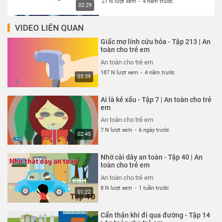
27 N lượt xem
-
4 năm trước
02:29
VIDEO LIÊN QUAN
Thói quen xấu xí - Tập 327 | An
toàn cho trẻ em
Giấc mơ lính cứu hỏa - Tập 213 | An
An toàn cho trẻ em
toàn cho trẻ em
26 N lượt xem
-
4 năm trước
An toàn cho trẻ em
02:13
187 N lượt xem
-
4 năm trước
03:39
Cún con đến chơi nhà - Tập 324 |
An toàn cho trẻ em
Ai là kẻ xấu - Tập 7 | An toàn cho trẻ
An toàn cho trẻ em
em
26 N lượt xem
-
4 năm trước
An toàn cho trẻ em
03:23
7 N lượt xem
-
6 ngày trước
02:45
Cuộc đột kích trong công viên -
Tập 325 | An toàn cho trẻ em
Nhớ cài dây an toàn - Tập 40 | An
An toàn cho trẻ em
toàn cho trẻ em
26 N lượt xem
-
4 năm trước
An toàn cho trẻ em
03:42
8 N lượt xem
-
1 tuần trước
01:22
Siêu nhân bay thật cao - Tập 323
| An toàn cho trẻ em
Cẩn thận khi đi qua đường - Tập 14
An toàn cho trẻ em