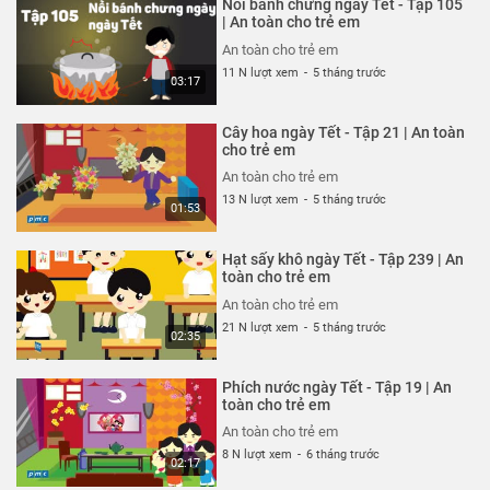
Nồi bánh chưng ngày Tết - Tập 105
An toàn cho trẻ em
| An toàn cho trẻ em
26 N lượt xem
-
4 năm trước
An toàn cho trẻ em
03:04
11 N lượt xem
-
5 tháng trước
03:17
Ốm càng thêm ốm - Tạp 318 | An
toàn cho trẻ em
Cây hoa ngày Tết - Tập 21 | An toàn
An toàn cho trẻ em
cho trẻ em
26 N lượt xem
-
4 năm trước
An toàn cho trẻ em
03:57
13 N lượt xem
-
5 tháng trước
01:53
Chỉ tại bừa bãi - Tập 317 | An
toàn cho trẻ em
Hạt sấy khô ngày Tết - Tập 239 | An
An toàn cho trẻ em
toàn cho trẻ em
26 N lượt xem
-
4 năm trước
An toàn cho trẻ em
02:40
21 N lượt xem
-
5 tháng trước
02:35
Mảnh vỡ thủy tinh - Tập 316 | An
toàn cho trẻ em
Phích nước ngày Tết - Tập 19 | An
An toàn cho trẻ em
toàn cho trẻ em
26 N lượt xem
-
4 năm trước
An toàn cho trẻ em
02:57
8 N lượt xem
-
6 tháng trước
02:17
Công viên nước sân trường - Tập