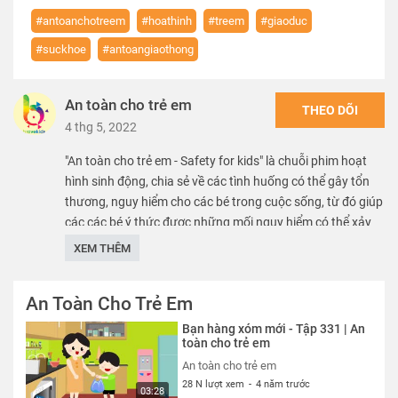
#antoanchotreem
#hoathinh
#treem
#giaoduc
#suckhoe
#antoangiaothong
An toàn cho trẻ em
THEO DÕI
4 thg 5, 2022
"An toàn cho trẻ em - Safety for kids" là chuỗi phim hoạt
hình sinh động, chia sẻ về các tình huống có thể gây tổn
thương, nguy hiểm cho các bé trong cuộc sống, từ đó giúp
các các bé ý thức được những mối nguy hiểm có thể xảy
ra, nhằm mang lại môi trường phát triển an toàn, lành
XEM THÊM
mạnh, chắp cánh cho các bé hiện thực hóa mọi ước mơ.
An Toàn Cho Trẻ Em
We care about safety of children. SK VN provide free
educational sources and materials of kid safety.
Bạn hàng xóm mới - Tập 331 | An
toàn cho trẻ em
Thể loại :
PHIM
An toàn cho trẻ em
28 N lượt xem
-
4 năm trước
03:28