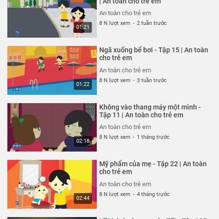
| An toàn cho trẻ em
26 N lượt xem
-
4 năm trước
An toàn cho trẻ em
03:35
8 N lượt xem
-
2 tuần trước
01:21
Thoát nạn trong gang tấc - Tập
322 | An toàn cho trẻ em
Ngã xuống bể bơi - Tập 15 | An toàn
An toàn cho trẻ em
cho trẻ em
26 N lượt xem
-
4 năm trước
An toàn cho trẻ em
02:48
8 N lượt xem
-
3 tuần trước
01:22
Đừng hiểu lầm vỏ tôm - Tập 321 |
An toàn cho trẻ em
Không vào thang máy một mình -
An toàn cho trẻ em
Tập 11 | An toàn cho trẻ em
26 N lượt xem
-
4 năm trước
An toàn cho trẻ em
02:51
8 N lượt xem
-
1 tháng trước
02:18
Hung thần xe bus - Tập 320 | An
toàn cho trẻ em
Mỹ phẩm của mẹ - Tập 22 | An toàn
An toàn cho trẻ em
cho trẻ em
26 N lượt xem
-
4 năm trước
An toàn cho trẻ em
03:58
8 N lượt xem
-
4 tháng trước
02:44
Chú chó không có lỗi - Tập 319 |
An toàn cho trẻ em