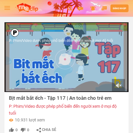
ĐĂNG NHẬP
P: Phim/Video được phép phổ biến đến người xem ở mọi độ tuổi
00:00
Bịt mắt bắt ếch - Tập 117 | An toàn cho trẻ em
of
02:22
P: Phim/Video được phép phổ biến đến người xem ở mọi độ
tuổi
10.931 lượt xem
CHIA SẺ
0
0