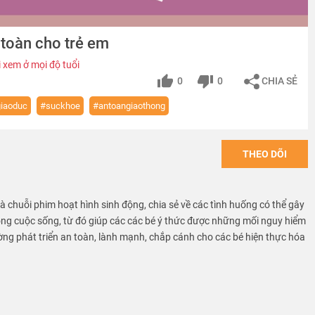
 toàn cho trẻ em
 xem ở mọi độ tuổi
0
0
CHIA SẺ
iaoduc
#suckhoe
#antoangiaothong
THEO DÕI
 là chuỗi phim hoạt hình sinh động, chia sẻ về các tình huống có thể gây
ong cuộc sống, từ đó giúp các các bé ý thức được những mối nguy hiểm
ờng phát triển an toàn, lành mạnh, chắp cánh cho các bé hiện thực hóa
VN provide free educational sources and materials of kid safety.