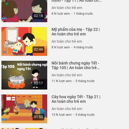
mình - Tập 11 | An toàn cho
trẻ em
26 N lượt xem
-
4 năm trước
02:51
An toàn cho trẻ em
8 N lượt xem
-
1 tháng trước
02:18
Hung thần xe bus - Tập
320 | An toàn cho trẻ em
Mỹ phẩm của mẹ - Tập 22 |
An toàn cho trẻ em
An toàn cho trẻ em
26 N lượt xem
-
4 năm trước
03:58
An toàn cho trẻ em
8 N lượt xem
-
4 tháng trước
02:44
Chú chó không có lỗi -
Tập 319 | An toàn cho trẻ
Nồi bánh chưng ngày Tết -
em
An toàn cho trẻ em
Tập 105 | An toàn cho trẻ
em
26 N lượt xem
-
4 năm trước
03:04
An toàn cho trẻ em
11 N lượt xem
-
5 tháng trước
03:17
Ốm càng thêm ốm - Tạp
318 | An toàn cho trẻ em
Cây hoa ngày Tết - Tập 21 |
An toàn cho trẻ em
An toàn cho trẻ em
26 N lượt xem
-
4 năm trước
03:57
An toàn cho trẻ em
13 N lượt xem
-
5 tháng trước
01:53
Chỉ tại bừa bãi - Tập 317
| An toàn cho trẻ em