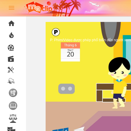
P: Phim/Video được phép phổ biến đến người xem 