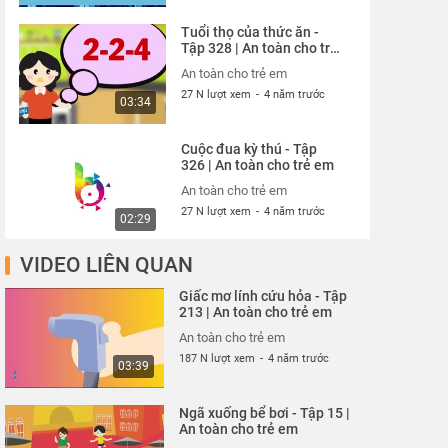
Tuổi thọ của thức ăn -
Tập 328 | An toàn cho trẻ
em
An toàn cho trẻ em
27 N lượt xem
-
4 năm trước
03:34
Cuộc đua kỳ thú - Tập
326 | An toàn cho trẻ em
An toàn cho trẻ em
27 N lượt xem
-
4 năm trước
02:29
VIDEO LIÊN QUAN
Thói quen xấu xí - Tập
327 | An toàn cho trẻ em
Giấc mơ lính cứu hỏa - Tập
An toàn cho trẻ em
213 | An toàn cho trẻ em
27 N lượt xem
-
4 năm trước
02:13
An toàn cho trẻ em
187 N lượt xem
-
4 năm trước
03:39
Cún con đến chơi nhà -
Tập 324 | An toàn cho trẻ
Ngã xuống bể bơi - Tập 15 |
em
An toàn cho trẻ em
An toàn cho trẻ em
27 N lượt xem
-
4 năm trước