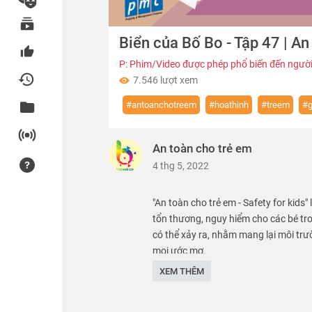
00:00
Biển của Bố Bo - Tập 47 | An
of
02:56
Volume
0%
P: Phim/Video được phép phổ biến đến người
7.546 lượt xem
#antoanchotreem
#hoathinh
#treem
#g
An toàn cho trẻ em
4 thg 5, 2022
"An toàn cho trẻ em - Safety for kids"
tổn thương, nguy hiểm cho các bé tr
có thể xảy ra, nhằm mang lại môi trư
mọi ước mơ.
XEM THÊM
We care about safety of children. SK 
Thể loại :
PHIM