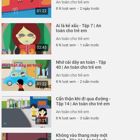
03:23
An toàn cho trẻ em
8 N lượt xem
-
2 ngày trước
01:22
Cuộc đột kích trong công
viên - Tập 325 | An toàn
Ai là kẻ xấu - Tập 7 | An
cho trẻ em
An toàn cho trẻ em
toàn cho trẻ em
26 N lượt xem
-
4 năm trước
03:42
An toàn cho trẻ em
8 N lượt xem
-
1 tuần trước
02:45
Siêu nhân bay thật cao -
Tập 323 | An toàn cho trẻ
Nhớ cài dây an toàn - Tập
em
An toàn cho trẻ em
40 | An toàn cho trẻ em
26 N lượt xem
-
4 năm trước
03:35
An toàn cho trẻ em
8 N lượt xem
-
2 tuần trước
01:22
Thoát nạn trong gang tấc
- Tập 322 | An toàn cho
Cẩn thận khi đi qua đường -
trẻ em
An toàn cho trẻ em
Tập 14 | An toàn cho trẻ em
26 N lượt xem
-
4 năm trước
02:48
An toàn cho trẻ em
8 N lượt xem
-
3 tuần trước
01:21
Đừng hiểu lầm vỏ tôm -
Tập 321 | An toàn cho trẻ
Không vào thang máy một
em
An toàn cho trẻ em