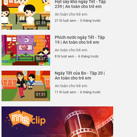
Hạt sấy khô ngày Tết - Tập
An toàn cho trẻ em
239 | An toàn cho trẻ em
26 N lượt xem
-
4 năm trước
02:40
An toàn cho trẻ em
21 N lượt xem
-
5 tháng trước
02:35
Mảnh vỡ thủy tinh - Tập
316 | An toàn cho trẻ em
Phích nước ngày Tết - Tập
An toàn cho trẻ em
19 | An toàn cho trẻ em
26 N lượt xem
-
4 năm trước
02:57
An toàn cho trẻ em
8 N lượt xem
-
6 tháng trước
02:17
Công viên nước sân
trường - Tập 315 | An
Ngày Tết của Bo - Tập 20 |
toàn cho trẻ em
An toàn cho trẻ em
An toàn cho trẻ em
25 N lượt xem
-
4 năm trước
02:32
An toàn cho trẻ em
11 N lượt xem
-
6 tháng trước
01:51
Cuộc chiến mì cay - Tập
313 | An toàn cho trẻ em
An toàn cho trẻ em
25 N lượt xem
-
4 năm trước
06:37
Một mình "du ngoạn"