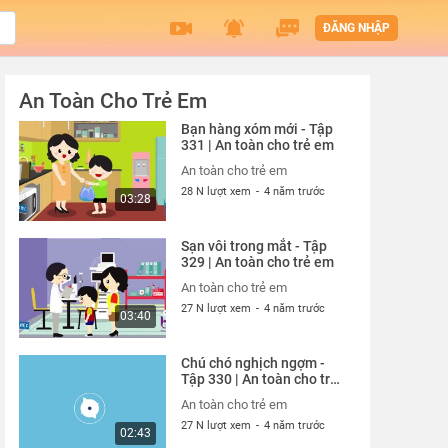
ĐĂNG NHẬP
An Toàn Cho Trẻ Em
Bạn hàng xóm mới - Tập
331 | An toàn cho trẻ em
An toàn cho trẻ em
28 N lượt xem
-
4 năm trước
03:28
Sạn vôi trong mắt - Tập
329 | An toàn cho trẻ em
An toàn cho trẻ em
27 N lượt xem
-
4 năm trước
03:40
Chú chó nghịch ngợm -
Tập 330 | An toàn cho trẻ
em
An toàn cho trẻ em
27 N lượt xem
-
4 năm trước
02:43