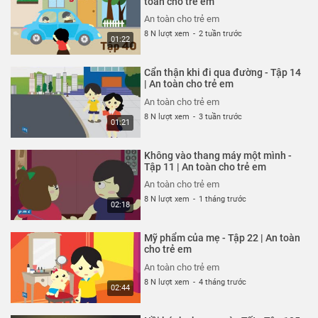
toàn cho trẻ em
26 N lượt xem
-
4 năm trước
An toàn cho trẻ em
03:35
8 N lượt xem
-
2 tuần trước
01:22
Thoát nạn trong gang tấc - Tập
322 | An toàn cho trẻ em
Cẩn thận khi đi qua đường - Tập 14
An toàn cho trẻ em
| An toàn cho trẻ em
26 N lượt xem
-
4 năm trước
An toàn cho trẻ em
02:48
8 N lượt xem
-
3 tuần trước
01:21
Đừng hiểu lầm vỏ tôm - Tập 321 |
An toàn cho trẻ em
Không vào thang máy một mình -
An toàn cho trẻ em
Tập 11 | An toàn cho trẻ em
26 N lượt xem
-
4 năm trước
An toàn cho trẻ em
02:51
8 N lượt xem
-
1 tháng trước
02:18
Hung thần xe bus - Tập 320 | An
toàn cho trẻ em
Mỹ phẩm của mẹ - Tập 22 | An toàn
An toàn cho trẻ em
cho trẻ em
26 N lượt xem
-
4 năm trước
An toàn cho trẻ em
03:58
8 N lượt xem
-
4 tháng trước
02:44
Chú chó không có lỗi - Tập 319 |
An toàn cho trẻ em