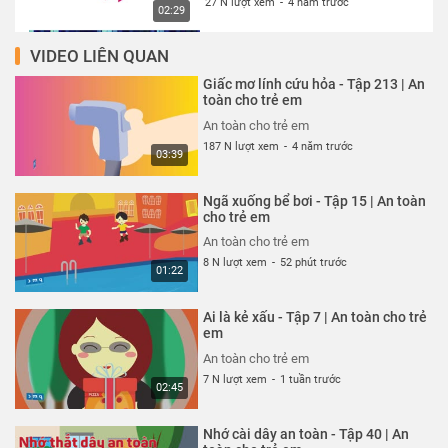
27 N lượt xem
-
4 năm trước
02:29
VIDEO LIÊN QUAN
Thói quen xấu xí - Tập 327 | An
toàn cho trẻ em
Giấc mơ lính cứu hỏa - Tập 213 | An
An toàn cho trẻ em
toàn cho trẻ em
26 N lượt xem
-
4 năm trước
An toàn cho trẻ em
02:13
187 N lượt xem
-
4 năm trước
03:39
Cún con đến chơi nhà - Tập 324 |
An toàn cho trẻ em
Ngã xuống bể bơi - Tập 15 | An toàn
An toàn cho trẻ em
cho trẻ em
26 N lượt xem
-
4 năm trước
An toàn cho trẻ em
03:23
8 N lượt xem
-
52 phút trước
01:22
Cuộc đột kích trong công viên -
Tập 325 | An toàn cho trẻ em
Ai là kẻ xấu - Tập 7 | An toàn cho trẻ
An toàn cho trẻ em
em
26 N lượt xem
-
4 năm trước
An toàn cho trẻ em
03:42
7 N lượt xem
-
1 tuần trước
02:45
Siêu nhân bay thật cao - Tập 323
| An toàn cho trẻ em
Nhớ cài dây an toàn - Tập 40 | An
An toàn cho trẻ em