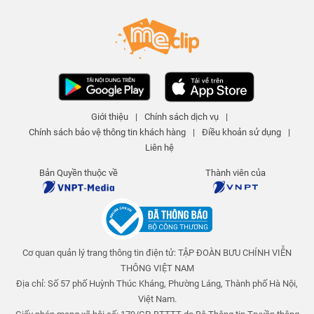
Ô cho ngày nắng - Tập 308 | An
toàn cho trẻ em
An toàn cho trẻ em
25 N lượt xem
-
4 năm trước
03:15
Nuốt kẹo dính ruột - Tập 311 | An
toàn cho trẻ em
Giới thiệu
|
Chính sách dịch vụ
|
An toàn cho trẻ em
Chính sách bảo vệ thông tin khách hàng
|
Điều khoản sử dụng
|
25 N lượt xem
-
4 năm trước
04:01
Liên hệ
Giấc mơ giận dỗi - Tập 310 | An
Bản Quyền thuộc về
Thành viên của
toàn cho trẻ em
An toàn cho trẻ em
25 N lượt xem
-
4 năm trước
03:58
Cơ quan quản lý trang thông tin điện tử: TẬP ĐOÀN BƯU CHÍNH VIỄN
Những múi cam mọng nước - Tập
309 | An toàn cho trẻ em
THÔNG VIỆT NAM
An toàn cho trẻ em
Địa chỉ: Số 57 phố Huỳnh Thúc Kháng, Phường Láng, Thành phố Hà Nội,
25 N lượt xem
-
4 năm trước
Việt Nam.
04:23