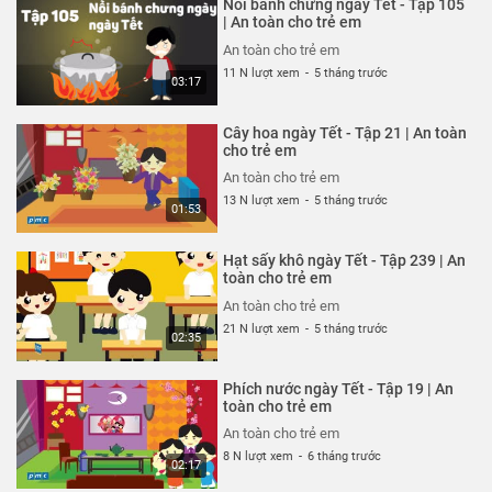
Nồi bánh chưng ngày Tết - Tập 105
An toàn cho trẻ em
| An toàn cho trẻ em
26 N lượt xem
-
4 năm trước
An toàn cho trẻ em
03:04
11 N lượt xem
-
5 tháng trước
03:17
Ốm càng thêm ốm - Tạp 318 | An
toàn cho trẻ em
Cây hoa ngày Tết - Tập 21 | An toàn
An toàn cho trẻ em
cho trẻ em
26 N lượt xem
-
4 năm trước
An toàn cho trẻ em
03:57
13 N lượt xem
-
5 tháng trước
01:53
Chỉ tại bừa bãi - Tập 317 | An
toàn cho trẻ em
Hạt sấy khô ngày Tết - Tập 239 | An
An toàn cho trẻ em
toàn cho trẻ em
26 N lượt xem
-
4 năm trước
An toàn cho trẻ em
02:40
21 N lượt xem
-
5 tháng trước
02:35
Mảnh vỡ thủy tinh - Tập 316 | An
toàn cho trẻ em
Phích nước ngày Tết - Tập 19 | An
An toàn cho trẻ em
toàn cho trẻ em
26 N lượt xem
-
4 năm trước
An toàn cho trẻ em
02:57
8 N lượt xem
-
6 tháng trước
02:17
Công viên nước sân trường - Tập