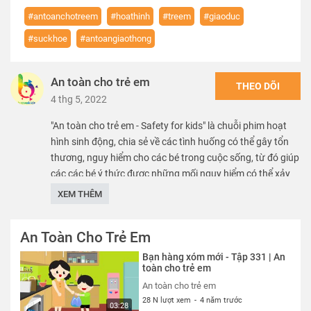
#antoanchotreem
#hoathinh
#treem
#giaoduc
#suckhoe
#antoangiaothong
An toàn cho trẻ em
THEO DÕI
4 thg 5, 2022
"An toàn cho trẻ em - Safety for kids" là chuỗi phim hoạt
hình sinh động, chia sẻ về các tình huống có thể gây tổn
thương, nguy hiểm cho các bé trong cuộc sống, từ đó giúp
các các bé ý thức được những mối nguy hiểm có thể xảy
ra, nhằm mang lại môi trường phát triển an toàn, lành
XEM THÊM
mạnh, chắp cánh cho các bé hiện thực hóa mọi ước mơ.
An Toàn Cho Trẻ Em
We care about safety of children. SK VN provide free
educational sources and materials of kid safety.
Bạn hàng xóm mới - Tập 331 | An
toàn cho trẻ em
Thể loại :
PHIM
An toàn cho trẻ em
28 N lượt xem
-
4 năm trước
03:28