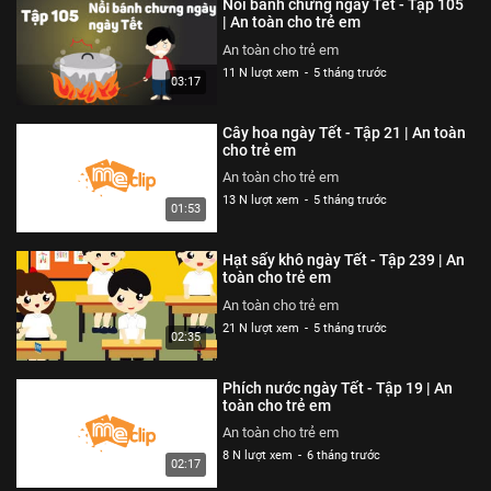
Nồi bánh chưng ngày Tết - Tập 105
An toàn cho trẻ em
| An toàn cho trẻ em
26 N lượt xem
-
4 năm trước
An toàn cho trẻ em
03:04
11 N lượt xem
-
5 tháng trước
03:17
Ốm càng thêm ốm - Tạp 318 | An
toàn cho trẻ em
Cây hoa ngày Tết - Tập 21 | An toàn
An toàn cho trẻ em
cho trẻ em
26 N lượt xem
-
4 năm trước
An toàn cho trẻ em
03:57
13 N lượt xem
-
5 tháng trước
01:53
Chỉ tại bừa bãi - Tập 317 | An
toàn cho trẻ em
Hạt sấy khô ngày Tết - Tập 239 | An
An toàn cho trẻ em
toàn cho trẻ em
26 N lượt xem
-
4 năm trước
An toàn cho trẻ em
02:40
21 N lượt xem
-
5 tháng trước
02:35
Mảnh vỡ thủy tinh - Tập 316 | An
toàn cho trẻ em
Phích nước ngày Tết - Tập 19 | An
An toàn cho trẻ em
toàn cho trẻ em
26 N lượt xem
-
4 năm trước
An toàn cho trẻ em
02:57
8 N lượt xem
-
6 tháng trước
02:17
Công viên nước sân trường - Tập