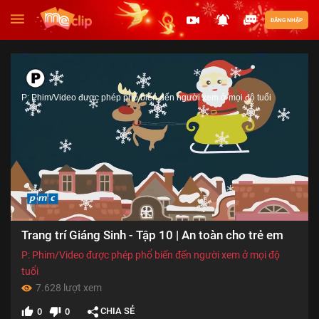
ĐĂNG NHẬP
P: Phim/Video được phép phổ biến đến người xem ở mọi độ tuổi
00:00
Trang trí Giáng Sinh - Tập 10 | An toàn cho trẻ em
of
02:37
P: Phim/Video được phép phổ biến đến người xem ở mọi độ
tuổi
7.628 lượt xem
CHIA SẺ
0
0