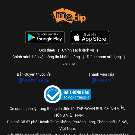
Ô cho ngày nắng - Tập 308 | An
toàn cho trẻ em
An toàn cho trẻ em
25 N lượt xem
-
4 năm trước
03:15
Nuốt kẹo dính ruột - Tập 311 | An
toàn cho trẻ em
Giới thiệu
|
Chính sách dịch vụ
|
An toàn cho trẻ em
Chính sách bảo vệ thông tin khách hàng
|
Điều khoản sử dụng
|
25 N lượt xem
-
4 năm trước
04:01
Liên hệ
Giấc mơ giận dỗi - Tập 310 | An
Bản Quyền thuộc về
Thành viên của
toàn cho trẻ em
An toàn cho trẻ em
25 N lượt xem
-
4 năm trước
03:58
Cơ quan quản lý trang thông tin điện tử: TẬP ĐOÀN BƯU CHÍNH VIỄN
Những múi cam mọng nước - Tập
309 | An toàn cho trẻ em
THÔNG VIỆT NAM
An toàn cho trẻ em
Địa chỉ: Số 57 phố Huỳnh Thúc Kháng, Phường Láng, Thành phố Hà Nội,
25 N lượt xem
-
4 năm trước
Việt Nam.
04:23