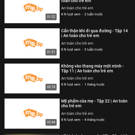
toàn cho trẻ em
26 N lượt xem
-
4 năm trước
An toàn cho trẻ em
03:35
8 N lượt xem
-
2 tuần trước
01:22
Thoát nạn trong gang tấc - Tập
322 | An toàn cho trẻ em
Cẩn thận khi đi qua đường - Tập 14
An toàn cho trẻ em
| An toàn cho trẻ em
26 N lượt xem
-
4 năm trước
An toàn cho trẻ em
02:48
8 N lượt xem
-
3 tuần trước
01:21
Đừng hiểu lầm vỏ tôm - Tập 321 |
An toàn cho trẻ em
Không vào thang máy một mình -
An toàn cho trẻ em
Tập 11 | An toàn cho trẻ em
26 N lượt xem
-
4 năm trước
An toàn cho trẻ em
02:51
8 N lượt xem
-
1 tháng trước
02:18
Hung thần xe bus - Tập 320 | An
toàn cho trẻ em
Mỹ phẩm của mẹ - Tập 22 | An toàn
An toàn cho trẻ em
cho trẻ em
26 N lượt xem
-
4 năm trước
An toàn cho trẻ em
03:58
8 N lượt xem
-
4 tháng trước
02:44
Chú chó không có lỗi - Tập 319 |
An toàn cho trẻ em