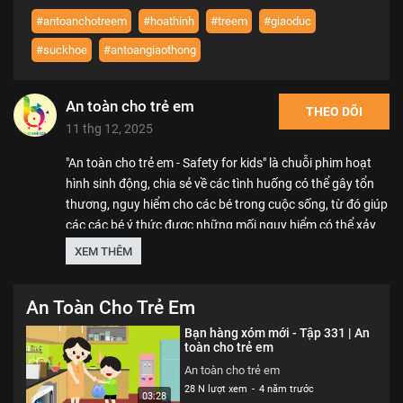
#antoanchotreem
#hoathinh
#treem
#giaoduc
#suckhoe
#antoangiaothong
An toàn cho trẻ em
THEO DÕI
11 thg 12, 2025
"An toàn cho trẻ em - Safety for kids" là chuỗi phim hoạt
hình sinh động, chia sẻ về các tình huống có thể gây tổn
thương, nguy hiểm cho các bé trong cuộc sống, từ đó giúp
các các bé ý thức được những mối nguy hiểm có thể xảy
ra, nhằm mang lại môi trường phát triển an toàn, lành
XEM THÊM
mạnh, chắp cánh cho các bé hiện thực hóa mọi ước mơ.
An Toàn Cho Trẻ Em
We care about safety of children. SK VN provide free
educational sources and materials of kid safety.
Bạn hàng xóm mới - Tập 331 | An
toàn cho trẻ em
Thể loại :
PHIM
An toàn cho trẻ em
28 N lượt xem
-
4 năm trước
03:28