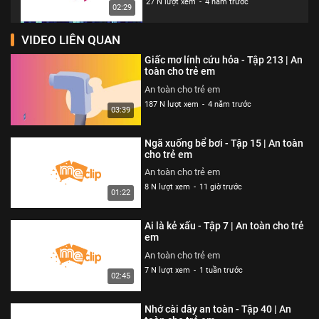
27 N lượt xem
-
4 năm trước
02:29
VIDEO LIÊN QUAN
Thói quen xấu xí - Tập 327 | An
toàn cho trẻ em
Giấc mơ lính cứu hỏa - Tập 213 | An
An toàn cho trẻ em
toàn cho trẻ em
26 N lượt xem
-
4 năm trước
An toàn cho trẻ em
02:13
187 N lượt xem
-
4 năm trước
03:39
Cún con đến chơi nhà - Tập 324 |
An toàn cho trẻ em
Ngã xuống bể bơi - Tập 15 | An toàn
An toàn cho trẻ em
cho trẻ em
26 N lượt xem
-
4 năm trước
An toàn cho trẻ em
03:23
8 N lượt xem
-
11 giờ trước
01:22
Cuộc đột kích trong công viên -
Tập 325 | An toàn cho trẻ em
Ai là kẻ xấu - Tập 7 | An toàn cho trẻ
An toàn cho trẻ em
em
26 N lượt xem
-
4 năm trước
An toàn cho trẻ em
03:42
7 N lượt xem
-
1 tuần trước
02:45
Siêu nhân bay thật cao - Tập 323
| An toàn cho trẻ em
Nhớ cài dây an toàn - Tập 40 | An
An toàn cho trẻ em