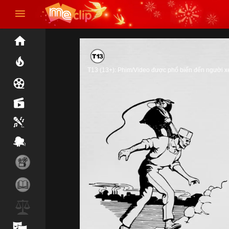
T13 (13+): Phim/Video được phổ biến đến người xem