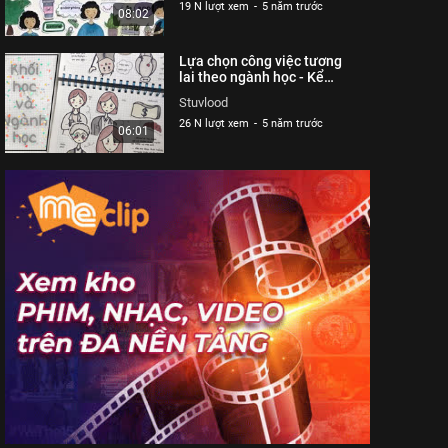
19 N lượt xem
-
5 năm trước
08:02
Lựa chọn công việc tương
lai theo ngành học - Kể
chuyện cùng Stu | Stuvlood
Stuvlood
26 N lượt xem
-
5 năm trước
06:01