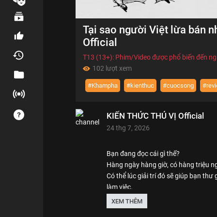
00:00
Tại sao người Việt lừa bán 
of
06:11
Volume
Official
0%
T13 (13+): Phim/Video được phổ biến đến ngư
102 lượt xem
#Khampha
#kienthuc
#cuocsong
#rev
KIẾN THỨC THÚ VỊ Official
24 thg 7, 2026
Bạn đang đọc cái gì thế?
Hàng ngày hàng giờ, có hàng triệu ng
Có thể lúc giải trí đó sẽ giúp bạn thư
làm việc.
Nhưng... Bạn có đang giải trí chỉ một
XEM THÊM
phần lớn thanh xuân của bạn vào việc 