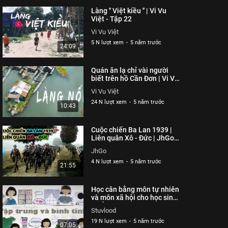
Làng '' Việt kiều '' | Vi Vu
Việt - Tập 22
Vi Vu Việt
5 N lượt xem
-
5 năm trước
24:09
Quán ăn lạ chỉ vài người
biết trên hồ Cần Đơn | Vi Vu
Việt - Tập 8
Vi Vu Việt
24 N lượt xem
-
5 năm trước
10:43
Cuộc chiến Ba Lan 1939 |
Liên quân Xô - Đức | JhGo
Channel
JhGo
4 N lượt xem
-
5 năm trước
21:55
Học cân bằng môn tự nhiên
và môn xã hội cho học sinh
- Kể chuyện cùng Stu |
Stuvlood
Stuvlood
19 N lượt xem
-
5 năm trước
07:05