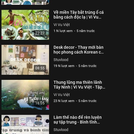
Về miền Tây bắt trúng ổ cá
bằng cách độc lạ | Vi Vu
Việt - Tập 25
Vi Vu Việt
1 N lượt xem
-
5 năm trước
22:27
Desk decor - Thay mới bàn
học phong cách Korean chỉ
với 250k | Stuvlood
Stuvlood
19 N lượt xem
-
5 năm trước
08:55
Thung lũng ma thiên lãnh
Tây Ninh | Vi Vu Việt - Tập
17
Vi Vu Việt
23 N lượt xem
-
5 năm trước
16:05
Làm thế nào để rèn luyện
sự tập trung - Bình tĩnh
trong bài thi | Stuvlood
Stuvlood