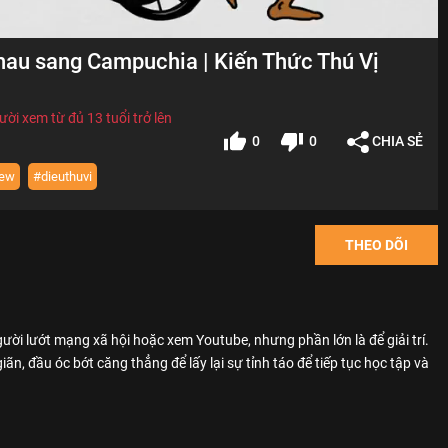
nhau sang Campuchia | Kiến Thức Thú Vị
ời xem từ đủ 13 tuổi trở lên
0
0
CHIA SẺ
iew
#dieuthuvi
THEO DÕI
ười lướt mạng xã hội hoặc xem Youtube, nhưng phần lớn là để giải trí.
 giãn, đầu óc bớt căng thẳng để lấy lại sự tỉnh táo để tiếp tục học tập và
 chút... hay dành hàng giờ đồng hồ mỗi ngày, mà nhìn xa hơn thì là
giải trí?