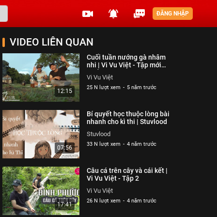
ĐĂNG NHẬP
VIDEO LIÊN QUAN
Cuối tuần nướng gà nhâm
nhi | Vi Vu Việt - Tập mới
nhất
Vi Vu Việt
25 N lượt xem
-
5 năm trước
12:15
Bí quyết học thuộc lòng bài
nhanh cho kì thi | Stuvlood
Stuvlood
33 N lượt xem
-
4 năm trước
07:56
Câu cá trên cây và cái kết |
Vi Vu Việt - Tập 2
Vi Vu Việt
26 N lượt xem
-
4 năm trước
17:41