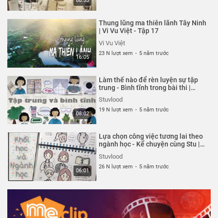
08:55
Thung lũng ma thiên lãnh Tây Ninh
| Vi Vu Việt - Tập 17
Vi Vu Việt
23 N lượt xem
-
5 năm trước
16:05
Làm thế nào để rèn luyện sự tập
trung - Bình tĩnh trong bài thi |
Stuvlood
Stuvlood
19 N lượt xem
-
5 năm trước
08:02
Lựa chọn công việc tương lai theo
ngành học - Kể chuyện cùng Stu |
Stuvlood
Stuvlood
26 N lượt xem
-
5 năm trước
06:01