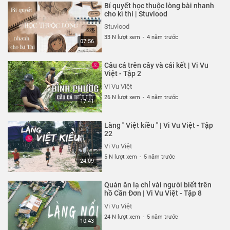
Bí quyết học thuộc lòng bài nhanh
được những kiến thức thực dụng, gần gũi trong cuộc sống
cho kì thi | Stuvlood
thì sao?
Stuvlood
Tôi đã dành rất nhiều thời gian để cho ra những video là
33 N lượt xem
-
4 năm trước
07:56
kiến thức tôi học và tìm hiểu được, tham khảo cả nguồn
tài liệu trong nước và nước ngoài, chọn lọc ra cái hay, cái
Câu cá trên cây và cái kết | Vi Vu
đúng để chia sẻ cho các bạn.
Việt - Tập 2
Hy vọng sẽ mang lại lợi ích cho bạn!
Vi Vu Việt
26 N lượt xem
-
4 năm trước
Thể loại :
KIẾN THỨC THÚ VỊ
17:41
Làng '' Việt kiều '' | Vi Vu Việt - Tập
22
Vi Vu Việt
5 N lượt xem
-
5 năm trước
24:09
Quán ăn lạ chỉ vài người biết trên
hồ Cần Đơn | Vi Vu Việt - Tập 8
Vi Vu Việt
24 N lượt xem
-
5 năm trước
10:43