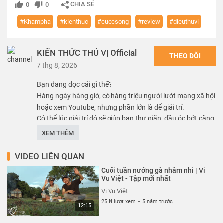
CHIA SẺ
0
0
#Khampha
#kienthuc
#cuocsong
#review
#dieuthuvi
KIẾN THỨC THÚ VỊ Official
THEO DÕI
7 thg 8, 2026
Bạn đang đọc cái gì thế?
Hàng ngày hàng giờ, có hàng triệu người lướt mạng xã hội
hoặc xem Youtube, nhưng phần lớn là để giải trí.
Có thể lúc giải trí đó sẽ giúp bạn thư giãn, đầu óc bớt căng
thẳng để lấy lại sự tỉnh táo để tiếp tục học tập và làm việc.
XEM THÊM
Nhưng... Bạn có đang giải trí chỉ một chút... hay dành
hàng giờ đồng hồ mỗi ngày, mà nhìn xa hơn thì là phần lớn
VIDEO LIÊN QUAN
thanh xuân của bạn vào việc giải trí?
Cuối tuần nướng gà nhâm nhi | Vi
Bạn có thấy tiếc thời gian của mình không?
Vu Việt - Tập mới nhất
Có thể bây giờ bạn chưa nhận ra, nhưng sẽ đến một lúc
Vi Vu Việt
bạn tiếc nuối thì sợ là đã muộn màng, bởi thời gian trôi
25 N lượt xem
-
5 năm trước
12:15
qua thì không thể lấy lại.
Nhưng nếu có Kênh Youtube vừa giúp bạn giải trí vừa học