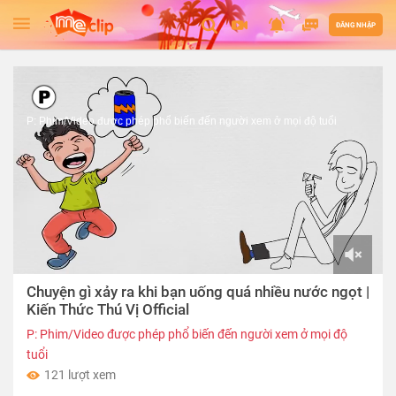
ĐĂNG NHẬP
P: Phim/Video được phép phổ biến đến người xem ở mọi độ tuổi
00:00
Chuyện gì xảy ra khi bạn uống quá nhiều nước ngọt |
of
06:39
Kiến Thức Thú Vị Official
P: Phim/Video được phép phổ biến đến người xem ở mọi độ
tuổi
121 lượt xem