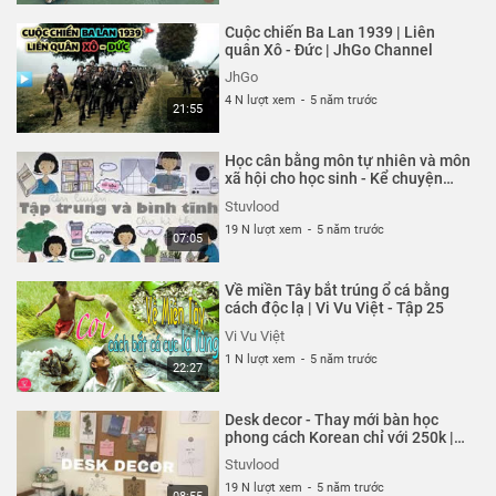
Cuộc chiến Ba Lan 1939 | Liên
quân Xô - Đức | JhGo Channel
JhGo
4 N lượt xem
-
5 năm trước
21:55
Học cân bằng môn tự nhiên và môn
xã hội cho học sinh - Kể chuyện
cùng Stu | Stuvlood
Stuvlood
19 N lượt xem
-
5 năm trước
07:05
Về miền Tây bắt trúng ổ cá bằng
cách độc lạ | Vi Vu Việt - Tập 25
Vi Vu Việt
1 N lượt xem
-
5 năm trước
22:27
Desk decor - Thay mới bàn học
phong cách Korean chỉ với 250k |
Stuvlood
Stuvlood
19 N lượt xem
-
5 năm trước