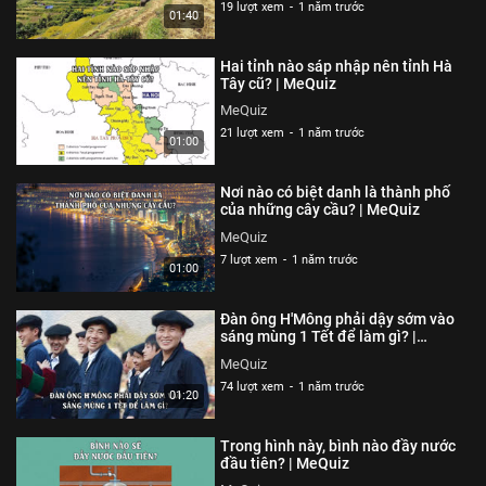
19 lượt xem
-
1 năm trước
01:40
Hai tỉnh nào sáp nhập nên tỉnh Hà
Tây cũ? | MeQuiz
MeQuiz
21 lượt xem
-
1 năm trước
01:00
Nơi nào có biệt danh là thành phố
của những cây cầu? | MeQuiz
MeQuiz
7 lượt xem
-
1 năm trước
01:00
Đàn ông H'Mông phải dậy sớm vào
sáng mùng 1 Tết để làm gì? |
MeQuiz
MeQuiz
74 lượt xem
-
1 năm trước
01:20
Trong hình này, bình nào đầy nước
đầu tiên? | MeQuiz