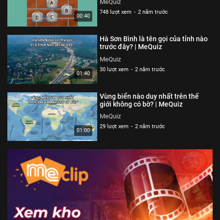
MeQuiz
748 lượt xem
-
2 năm trước
00:40
Hà Sơn Bình là tên gọi của tỉnh nào
trước đây? | MeQuiz
MeQuiz
30 lượt xem
-
2 năm trước
01:40
Vùng biển nào duy nhất trên thế
giới không có bờ? | MeQuiz
MeQuiz
29 lượt xem
-
2 năm trước
01:00