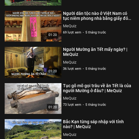
nhất thuộc nhiều lĩnh vực: văn hóa, địa lý, lịch sử,... Cùng
trắc nghiệm trí tuệ cùng sự hiểu biết của bản thân với
Người dân tộc nào ở Việt Nam có
MeQuiz các bạn nhé!
tục niêm phong nhà bằng giấy đỏ
trước Tết 2 ngày? | MeQuiz
MeQuiz
Thể loại :
TỬ VI - TRẮC NGHIỆM
69 lượt xem
-
5 tháng trước
01:20
Người Mường ăn Tết mấy ngày? |
MeQuiz
MeQuiz
36 lượt xem
-
5 tháng trước
01:20
Tục gõ mõ gọi trâu về ăn Tết là của
người Mường ở đâu? | MeQuiz
MeQuiz
73 lượt xem
-
5 tháng trước
01:20
Bắc Kạn từng sáp nhập với tỉnh
nào? | MeQuiz
MeQuiz