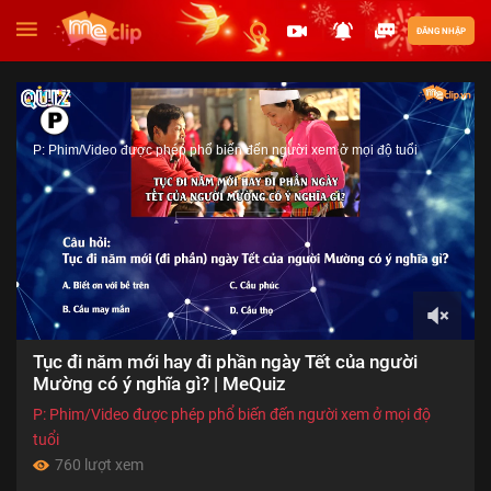
ĐĂNG NHẬP
P: Phim/Video được phép phổ biến đến người xem ở mọi độ tuổi
00:00
Tục đi năm mới hay đi phần ngày Tết của người
of
01:20
Mường có ý nghĩa gì? | MeQuiz
P: Phim/Video được phép phổ biến đến người xem ở mọi độ
tuổi
760 lượt xem