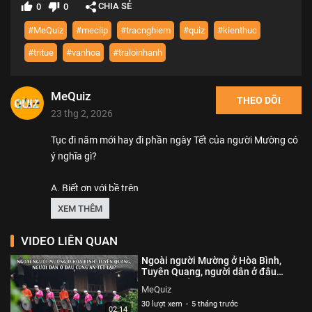
CHIA SẺ
0
0
#MeQuiz
#meclip
#tracnghiem
#quiz
#kienthuc
#tritue
#vanhoa
#traloinhanh
MeQuiz
THEO DÕI
23 thg 2, 2026
Tục đi năm mới hay đi phần ngày Tết của người Mường có
ý nghĩa gì?
A. Biết ơn với bề trên
B. Cầu may mắn
XEM THÊM
C. Cầu phúc
D. Cầu thọ
VIDEO LIÊN QUAN
Ngoài người Mường ở Hòa Bình,
***Về MeQuiz***
Tuyên Quang, người dân ở đâu
cũng ăn Tết lại? | MeQuiz
MeQuiz
#MeQuiz: Kênh cung cấp những video trắc nghiệm thú vị
30 lượt xem
-
5 tháng trước
02:14