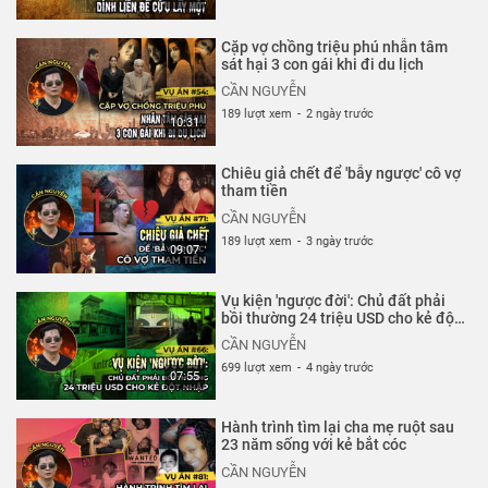
bạn sẽ được trải nghiệm lối kể theo phong cách hoàn toàn
mới.
Cặp vợ chồng triệu phú nhẫn tâm
sát hại 3 con gái khi đi du lịch
Thể loại :
PHÁP LUẬT - HÌNH SỰ
CẦN NGUYỄN
189 lượt xem
-
2 ngày trước
10:31
Chiêu giả chết để 'bẫy ngược' cô vợ
tham tiền
CẦN NGUYỄN
189 lượt xem
-
3 ngày trước
09:07
Vụ kiện 'ngược đời': Chủ đất phải
bồi thường 24 triệu USD cho kẻ đột
nhập
CẦN NGUYỄN
699 lượt xem
-
4 ngày trước
07:55
Hành trình tìm lại cha mẹ ruột sau
23 năm sống với kẻ bắt cóc
CẦN NGUYỄN