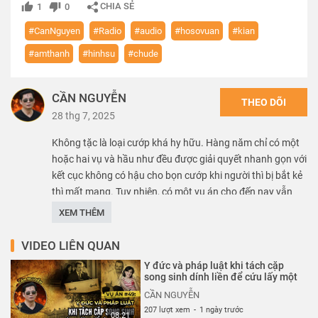
CHIA SẺ
1
0
#CanNguyen
#Radio
#audio
#hosovuan
#kian
#amthanh
#hinhsu
#chude
CẦN NGUYỄN
THEO DÕI
28 thg 7, 2025
Không tặc là loại cướp khá hy hữu. Hàng năm chỉ có một
hoặc hai vụ và hầu như đều được giải quyết nhanh gọn với
kết cục không có hậu cho bọn cướp khi người thì bị bắt kẻ
thì mất mạng. Tuy nhiên, có một vụ án cho đến nay vẫn
nằm trong bức màn bí mật.
XEM THÊM
***Khám phá những vụ án ly kỳ cùng Chanel Cần
VIDEO LIÊN QUAN
Nguyễn***
Y đức và pháp luật khi tách cặp
song sinh dính liền để cứu lấy một
Theo dõi Kênh Cần Nguyễn để được khám phá hồ sơ
CẦN NGUYỄN
những vụ án ly kì khắp thế giới các bạn nhé. Đặc biệt, các
207 lượt xem
-
1 ngày trước
08:21