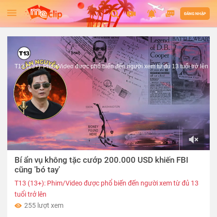
ĐĂNG NHẬP
T13 (13+): Phim/Video được phổ biến đến người xem từ đủ 13 tuổi trở lên
00:00
Bí ẩn vụ không tặc cướp 200.000 USD khiến FBI
of
08:09
cũng 'bó tay'
T13 (13+): Phim/Video được phổ biến đến người xem từ đủ 13
tuổi trở lên
255 lượt xem