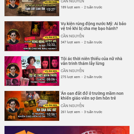
CẦN NGUYỄN
189 lượt xem
-
2 tuần trước
12:27
Vụ kiện rúng động nước Mỹ: Ai bảo
vệ trẻ khi bị cha mẹ bạo hành?
CẦN NGUYỄN
347 lượt xem
-
2 tuần trước
10:33
Tội ác thời niên thiếu của nữ nhà
văn trinh thám lẫy lừng
CẦN NGUYỄN
275 lượt xem
-
2 tuần trước
08:06
'Án oan đắt đỏ' ở trường mầm non
khiến giáo viên sợ ôm hôn trẻ
CẦN NGUYỄN
261 lượt xem
-
3 tuần trước
10:56