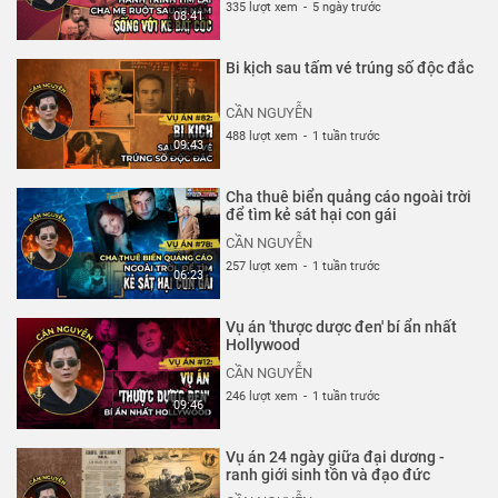
335 lượt xem
-
5 ngày trước
08:41
Bi kịch sau tấm vé trúng số độc đắc
CẦN NGUYỄN
488 lượt xem
-
1 tuần trước
09:43
Cha thuê biển quảng cáo ngoài trời
để tìm kẻ sát hại con gái
CẦN NGUYỄN
257 lượt xem
-
1 tuần trước
06:23
Vụ án 'thược dược đen' bí ẩn nhất
Hollywood
CẦN NGUYỄN
246 lượt xem
-
1 tuần trước
09:46
Vụ án 24 ngày giữa đại dương -
ranh giới sinh tồn và đạo đức