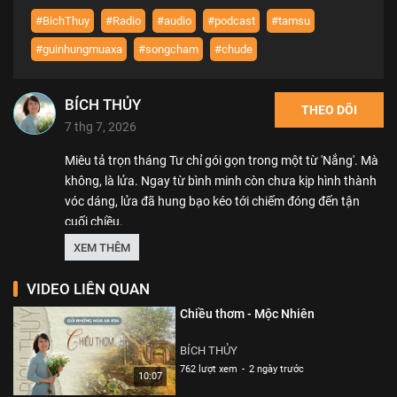
#BichThuy
#Radio
#audio
#podcast
#tamsu
#guinhungmuaxa
#songcham
#chude
BÍCH THỦY
THEO DÕI
7 thg 7, 2026
Miêu tả trọn tháng Tư chỉ gói gọn trong một từ 'Nắng'. Mà
không, là lửa. Ngay từ bình minh còn chưa kịp hình thành
vóc dáng, lửa đã hung bạo kéo tới chiếm đóng đến tận
cuối chiều.
XEM THÊM
***Sống chậm, lạc trôi vào miền cảm xúc với 'Gửi những
mùa xa'***
VIDEO LIÊN QUAN
Chiều thơm - Mộc Nhiên
Theo dõi kênh Podcast Bích Thủy để cùng nhau sống
chậm, cùng nhau lắng nghe những tâm sự rất thân
BÍCH THỦY
thương, ý nghĩa các bạn nhé.
762 lượt xem
-
2 ngày trước
10:07