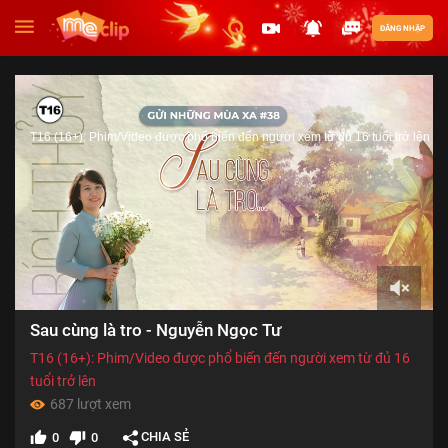
ĐĂNG NHẬP
T16 (16+): Phim/Video được phổ biến đến người xem từ đủ 16 tuổi trở lên
00:00
Sau cùng là tro - Nguyễn Ngọc Tư
of
06:30
T16 (16+): Phim/Video được phổ biến đến người xem từ đủ 16
tuổi trở lên
687 lượt xem
CHIA SẺ
0
0