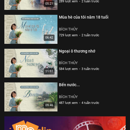
289 lượt xem
-
2 tuần trước
05:21
Mùa hè của tôi năm 18 tuổi
BÍCH THỦY
729 lượt xem
-
2 tuần trước
06:42
Ngoại ô thương nhớ
BÍCH THỦY
584 lượt xem
-
3 tuần trước
11:51
Bến nước...
BÍCH THỦY
487 lượt xem
-
4 tuần trước
09:46