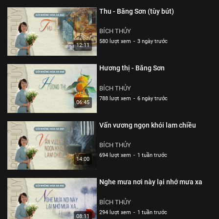
Thể loại :
GIA ĐÌNH
,
GIẢI TRÍ
Thu - Băng Sơn (tùy bút)
BÍCH THỦY
580 lượt xem
-
3 ngày trước
12:11
Hương thị - Băng Sơn
BÍCH THỦY
788 lượt xem
-
6 ngày trước
06:45
Vấn vương ngọn khói lam chiều
BÍCH THỦY
694 lượt xem
-
1 tuần trước
14:00
Nghe mưa nơi này lại nhớ mưa xa
BÍCH THỦY
294 lượt xem
-
1 tuần trước
08:11