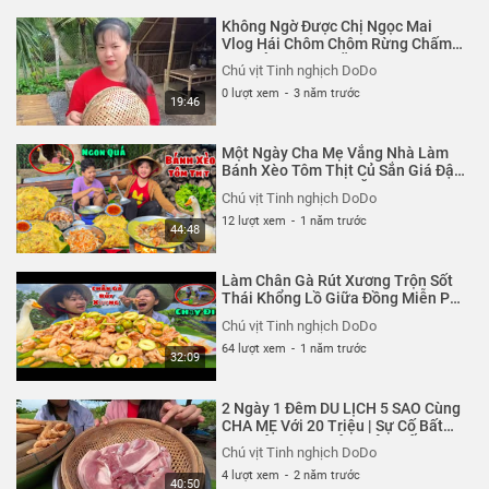
Không Ngờ Được Chị Ngọc Mai
Vlog Hái Chôm Chôm Rừng Chấm
Muối Ớt Lần Đầu Ăn Cùng Em Trai
Chú vịt Tinh nghịch DoDo
0 lượt xem
-
3 năm trước
19:46
Một Ngày Cha Mẹ Vắng Nhà Làm
Bánh Xèo Tôm Thịt Củ Sắn Giá Đậu
Xanh Hái Rau Vườn Ăn Cùng Em
Chú vịt Tinh nghịch DoDo
Trai
12 lượt xem
-
1 năm trước
44:48
Làm Chân Gà Rút Xương Trộn Sốt
Thái Khổng Lồ Giữa Đồng Miễn Phí
Nhưng Không Một Bóng Người
Chú vịt Tinh nghịch DoDo
64 lượt xem
-
1 năm trước
32:09
2 Ngày 1 Đêm DU LỊCH 5 SAO Cùng
CHA MẸ Với 20 Triệu | Sự Cố Bất
Ngờ SÂU Tivi NHẬP VIỆN GẤP
Chú vịt Tinh nghịch DoDo
NGUY KỊCH
4 lượt xem
-
2 năm trước
40:50