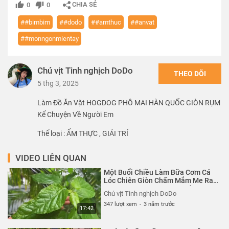
CHIA SẺ
0
0
##bimbim
##dodo
##amthuc
##anvat
##monngonmientay
Chú vịt Tinh nghịch DoDo
THEO DÕI
5 thg 3, 2025
Làm Đồ Ăn Vặt HOGDOG PHÔ MAI HÀN QUỐC GIÒN RỤM
Kể Chuyện Về Người Em
Thể loại :
ẨM THỰC
,
GIẢI TRÍ
VIDEO LIÊN QUAN
Một Buổi Chiều Làm Bữa Cơm Cá
Lóc Chiên Giòn Chấm Mắm Me Rau
Vườn | Bim Bim Vét Sạch Nồi Cơm
Chú vịt Tinh nghịch DoDo
347 lượt xem
-
3 năm trước
17:42