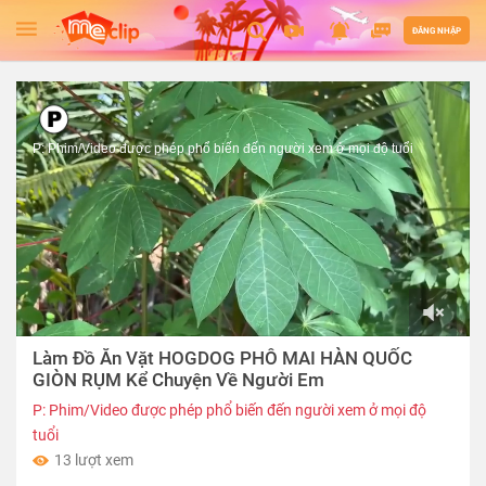
ĐĂNG NHẬP
P: Phim/Video được phép phổ biến đến người xem ở mọi độ tuổi
00:00
Làm Đồ Ăn Vặt HOGDOG PHÔ MAI HÀN QUỐC
of
16:59
GIÒN RỤM Kể Chuyện Về Người Em
P: Phim/Video được phép phổ biến đến người xem ở mọi độ
tuổi
13 lượt xem