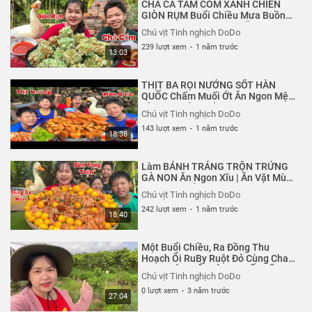
CHẢ CÁ TẨM CỐM XANH CHIÊN
GIÒN RỤM Buổi Chiều Mưa Buồn
Cùng Em Trai. Bim Bim Ăn Quá Trời
Chú vịt Tinh nghịch DoDo
239 lượt xem
-
1 năm trước
13:03
THỊT BA RỌI NƯỚNG SỐT HÀN
QUỐC Chấm Muối Ớt Ăn Ngon Mệt
Xỉu Cùng Bầy Trẻ Trâu và Bim Bim
Chú vịt Tinh nghịch DoDo
Thúi
143 lượt xem
-
1 năm trước
18:38
Làm BÁNH TRÁNG TRỘN TRỨNG
GÀ NON Ăn Ngon Xĩu | Ăn Vặt Mùa
Hè Cùng Tiểu Bim Bim và Bầy Trẻ
Chú vịt Tinh nghịch DoDo
Trâu
242 lượt xem
-
1 năm trước
18:40
Một Buổi Chiều, Ra Đồng Thu
Hoạch Ổi RuBy Ruột Đỏ Cùng Cha.
RƠI NƯỚC MẮT VÌ CHA VẤT VÃ
Chú vịt Tinh nghịch DoDo
MỘT MÌNH
0 lượt xem
-
3 năm trước
27:04