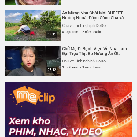
Ăn Mừng Nhà Chòi Mới BUFFET
Nướng Ngoài Đồng Cùng Cha và
Bác Nông Dân Tốt Bụng Thu Hoạch
Chú vịt Tinh nghịch DoDo
Dưa Leo
0 lượt xem
-
2 năm trước
48:11
Chở Mẹ Đi Bệnh Viện Về Nhà Làm
Đại Tiệc Thịt Bò Nướng Ăn Ớt
Khổng Lồ Cùng Gia Đình
Chú vịt Tinh nghịch DoDo
3 lượt xem
-
3 năm trước
28:12