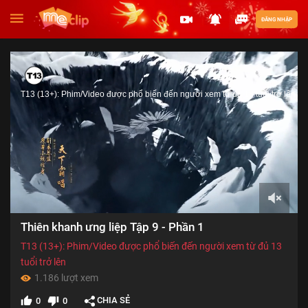
ĐĂNG NHẬP
T13 (13+): Phim/Video được phổ biến đến người xem từ đủ 13 tuổi trở lên
00:00
Thiên khanh ưng liệp Tập 9 - Phần 1
of
15:00
T13 (13+): Phim/Video được phổ biến đến người xem từ đủ 13
tuổi trở lên
1.186 lượt xem
CHIA SẺ
0
0