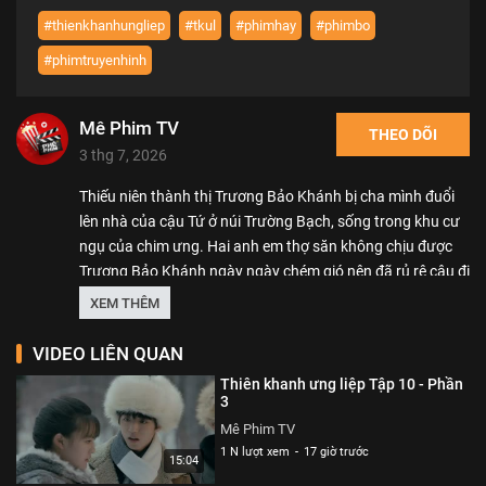
#thienkhanhungliep
#tkul
#phimhay
#phimbo
#phimtruyenhinh
Mê Phim TV
THEO DÕI
3 thg 7, 2026
Thiếu niên thành thị Trương Bảo Khánh bị cha mình đuổi
lên nhà của cậu Tứ ở núi Trường Bạch, sống trong khu cư
ngụ của chim ưng. Hai anh em thợ săn không chịu được
Trương Bảo Khánh ngày ngày chém gió nên đã rủ rê cậu đi
bắt hồ ly ở núi tuyết. Nhưng không ngờ, không những
XEM THÊM
không bắt được cáo, mà lại gặp phải đám mèo rừng hung
ác đang đói ăn. Bị truy đuổi, ba người lạc vào một sơn
VIDEO LIÊN QUAN
động. Phát hiện ra nhà ở của kim vương Mã Điện Thần.
Thiên khanh ưng liệp Tập 10 - Phần
Trương Bảo Khánh và hai anh em thợ săn vừa chạy trốn
3
vừa tìm vật báu đã vô tình thu hút kỳ án Thiên khanh năm
Mê Phim TV
xưa.
1 N lượt xem
-
17 giờ trước
15:04