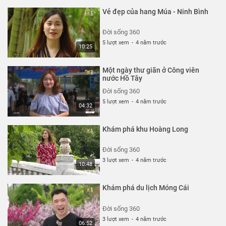
Vẻ đẹp của hang Múa - Ninh Bình
Đời sống 360
5 lượt xem
-
4 năm trước
10:25
Một ngày thư giãn ở Công viên
nước Hồ Tây
Đời sống 360
5 lượt xem
-
4 năm trước
04:32
Khám phá khu Hoàng Long
Đời sống 360
3 lượt xem
-
4 năm trước
10:48
Khám phá du lịch Móng Cái
Đời sống 360
3 lượt xem
-
4 năm trước
06:52