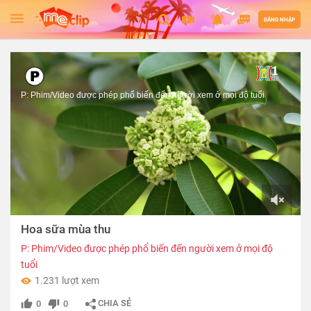
ĐĂNG NHẬP
P: Phim/Video được phép phổ biến đến người xem ở mọi độ tuổi
00:00
Hoa sữa mùa thu
of
11:43
P: Phim/Video được phép phổ biến đến người xem ở mọi độ
tuổi
1.231 lượt xem
CHIA SẺ
0
0