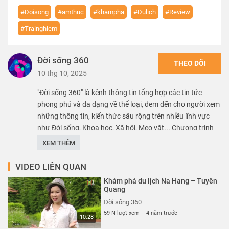
#Doisong
#amthuc
#khampha
#Dulich
#Review
#Trainghiem
Đời sống 360
THEO DÕI
10 thg 10, 2025
"Đời sống 360" là kênh thông tin tổng hợp các tin tức
phong phú và đa dạng về thể loại, đem đến cho người xem
những thông tin, kiến thức sâu rộng trên nhiều lĩnh vực
như Đời sống, Khoa học, Xã hội, Mẹo vặt... Chương trình
“Du lịch và ẩm thực” là những “lát cắt” nhỏ về cuộc sống
XEM THÊM
và con người Hà Nội, hứa hẹn sẽ mang đến cho khán giả
yêu Thủ đô những cảm xúc lắng đọng nhất.
VIDEO LIÊN QUAN
Khám phá du lịch Na Hang – Tuyên
Thể loại :
DU LỊCH
Quang
Đời sống 360
59 N lượt xem
-
4 năm trước
10:28