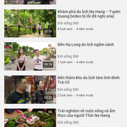
Khám phá du lịch Na Hang – Tuyên
Quang [video bị lỗi đề nghị xóa]
Đời sống 360
8 lượt xem
-
4 năm trước
10:55
Đến Hạ Long du lịch ngắm cảnh
Đời sống 360
1 lượt xem
-
4 năm trước
09:18
Đến thăm khu du lịch tâm linh Đình
Trà Cổ
Đời sống 360
2 lượt xem
-
4 năm trước
03:22
Trải nghiệm về cuộc sống và ẩm
thực của người Thái Na Hang
Đời sống 360