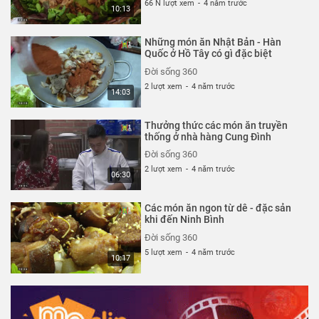
66 N lượt xem
-
4 năm trước
10:13
Những món ăn Nhật Bản - Hàn
Quốc ở Hồ Tây có gì đặc biệt
Đời sống 360
2 lượt xem
-
4 năm trước
14:03
Thưởng thức các món ăn truyền
thống ở nhà hàng Cung Đình
Đời sống 360
2 lượt xem
-
4 năm trước
06:30
Các món ăn ngon từ dê - đặc sản
khi đến Ninh Bình
Đời sống 360
5 lượt xem
-
4 năm trước
10:17