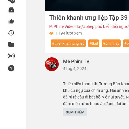
00:00
Thiên khanh ưng liệp Tập 39
of
16:05
Volume
0%
P: Phim/Video được phép phổ biến đến người
1.194 lượt xem
#thienkhanhungliep
#tkul
#phimhay
#p
Mê Phim TV
4 thg 4, 2024
Thiếu niên thành thị Trương Bảo Khán
khu cư ngụ của chim ưng. Hai anh e
đã rủ rê cậu đi bắt hồ ly ở núi tuyế
đám mèo rừng hung ác đang đói ăn. Bị
vương Mã Điện Thần. Trương Bảo Khán
XEM THÊM
thu hút kỳ án Thiên khanh năm xưa.
Thể loại :
PHIM