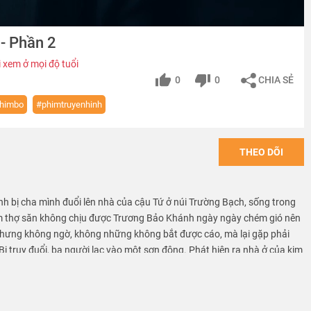
 - Phần 2
 xem ở mọi độ tuổi
0
0
CHIA SẺ
himbo
#phimtruyenhinh
THEO DÕI
h bị cha mình đuổi lên nhà của cậu Tứ ở núi Trường Bạch, sống trong
m thợ săn không chịu được Trương Bảo Khánh ngày ngày chém gió nên
t. Nhưng không ngờ, không những không bắt được cáo, mà lại gặp phải
 truy đuổi, ba người lạc vào một sơn động. Phát hiện ra nhà ở của kim
h và hai anh em thợ săn vừa chạy trốn vừa tìm vật báu đã vô tình