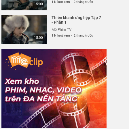
1 N lượt xem
-
2 tháng trước
15:00
Thiên khanh ưng liệp Tập 7
- Phần 1
Mê Phim TV
1 N lượt xem
-
2 tháng trước
15:00