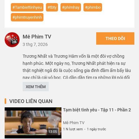
#Tambiettinhyeu
#tbty
#phimhay
#phimbo
#phimtruyenhinh
Mê Phim TV
THEO DÕI
3 thg 7, 2026
Trương Nhất và Trương Hâm vốn là một đôi vợ chồng
hạnh phúc. Một ngày nọ, Trương Nhất phát hiện ra sự
thật nghiệt ngã đó là cuộc sống gia đình đầm ấm bấy lâu
nay chỉ là cái vỏ bọc. Cô dần dần tìm ra những lời nói dối
trá quanh mình và nhận ra ai sẽ tốt với mình
XEM THÊM
Thể loại :
PHIM
VIDEO LIÊN QUAN
Tạm biệt tình yêu - Tập 11 - Phần 2
Mê Phim TV
1 N lượt xem
-
1 ngày trước
13:05