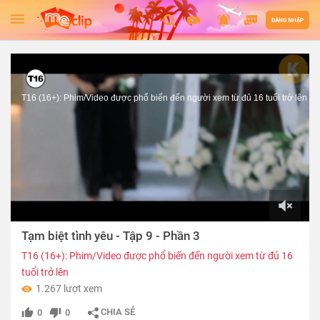
ĐĂNG NHẬP
T16 (16+): Phim/Video được phổ biến đến người xem từ đủ 16 tuổi trở lên
00:00
Tạm biệt tình yêu - Tập 9 - Phần 3
of
13:45
T16 (16+): Phim/Video được phổ biến đến người xem từ đủ 16
tuổi trở lên
1.267 lượt xem
CHIA SẺ
0
0