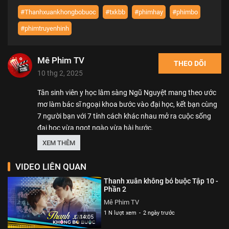
#Thanhxuankhongbobuoc
#txkbb
#phimhay
#phimbo
#phimtruyenhinh
Mê Phim TV
THEO DÕI
10 thg 2, 2025
Tân sinh viên y học lâm sàng Ngũ Nguyệt mang theo ước
mơ làm bác sĩ ngoại khoa bước vào đại học, kết bạn cùng
7 người bạn với 7 tính cách khác nhau mở ra cuộc sống
đại học vừa ngọt ngào vừa hài hước.
XEM THÊM
Thể loại :
PHIM
VIDEO LIÊN QUAN
Thanh xuân không bó buộc Tập 10 -
Phần 2
Mê Phim TV
1 N lượt xem
-
2 ngày trước
14:05