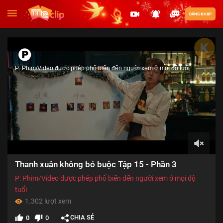
ĐĂNG NHẬP
P: Phim/Video được phép phổ biến đến người xem ở mọi độ tuổi
00:00
Thanh xuân không bó buộc Tập 15 - Phần 3
of
13:23
P: Phim/Video được phép phổ biến đến người xem ở mọi độ
tuổi
1.302 lượt xem
CHIA SẺ
0
0