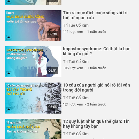
Tìm ra mục đích cuộc sống với trí
tuệ từ ngàn xưa
Trí Tuệ Cổ Kim
111 lượt xem
-
1 tuần trước
06:38
Impostor syndrome: Có thật là bạn
không đủ giỏi?
Trí Tuệ Cổ Kim
105 lượt xem
-
1 tuần trước
06:51
10 câu của người già nói rõ tài vận
trong đời người
Trí Tuệ Cổ Kim
121 lượt xem
-
2 tuần trước
06:58
12 quy luật nhân quả thế gian: Tin
hay không tùy bạn
Trí Tuệ Cổ Kim