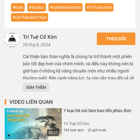
#Kant
#daoduc
#caithienbanthan
#TriTueCoKim
#CaiThienBanThan
Trí Tuệ Cổ Kim
THEO DÕI
28 thg 8, 2024
Cải thiện bản thân nghĩa là chúng ta trở thành một phiên
bản tốt đẹp hơn của chính mình, và điều này không nên bị
giới hạn ở những kỹ năng chuyên môn như nhiều người
thường nghĩ. Bên cạnh năng lực, ta còn cần trau dồi cả về
đạo đức, về cách làm người và cách đối nhân xử thế. Và
XEM THÊM
trong những tư tưởng đạo đức lớn, đạo đức của Kant là
điều mà ta nên tham khảo.
VIDEO LIÊN QUAN
7 loại lời nói làm hao tổn phúc đức
Thể loại :
BÀI HỌC CUỘC SỐNG
Trí Tuệ Cổ Kim
103 lượt xem
-
22 giờ trước
05:27