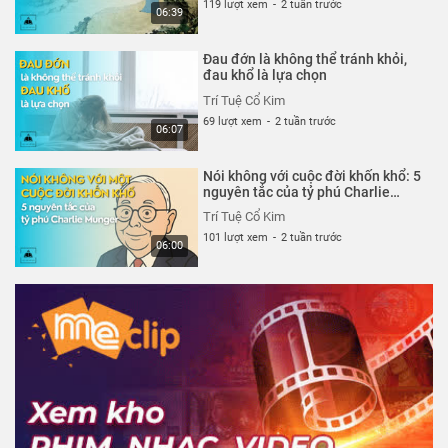
119 lượt xem
-
2 tuần trước
06:39
Đau đớn là không thể tránh khỏi,
đau khổ là lựa chọn
Trí Tuệ Cổ Kim
69 lượt xem
-
2 tuần trước
06:07
Nói không với cuộc đời khốn khổ: 5
nguyên tắc của tỷ phú Charlie
Munger
Trí Tuệ Cổ Kim
101 lượt xem
-
2 tuần trước
06:00