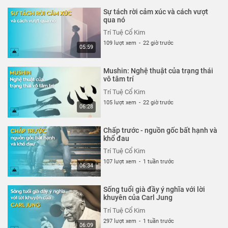
Sự tách rời cảm xúc và cách vượt
qua nó
Trí Tuệ Cổ Kim
109 lượt xem
-
22 giờ trước
05:59
Mushin: Nghệ thuật của trạng thái
vô tâm trí
Trí Tuệ Cổ Kim
105 lượt xem
-
22 giờ trước
06:28
Chấp trước - nguồn gốc bất hạnh và
khổ đau
Trí Tuệ Cổ Kim
107 lượt xem
-
1 tuần trước
06:34
Sống tuổi già đầy ý nghĩa với lời
khuyên của Carl Jung
Trí Tuệ Cổ Kim
297 lượt xem
-
1 tuần trước
06:09