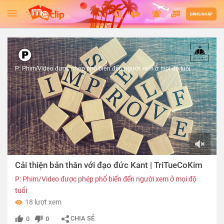
ĐĂNG NHẬP
P: Phim/Video được phép phổ biến đến người xem ở mọi độ tuổi
00:00
Cải thiện bản thân với đạo đức Kant | TriTueCoKim
of
06:03
P: Phim/Video được phép phổ biến đến người xem ở mọi độ
tuổi
18 lượt xem
CHIA SẺ
0
0