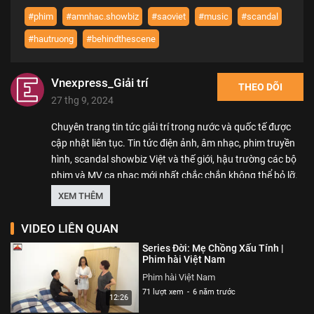
#phim
#amnhac.showbiz
#saoviet
#music
#scandal
#hautruong
#behindthescene
Vnexpress_Giải trí
THEO DÕI
27 thg 9, 2024
Chuyên trang tin tức giải trí trong nước và quốc tế được
cập nhật liên tục. Tin tức điện ảnh, âm nhạc, phim truyền
hình, scandal showbiz Việt và thế giới, hậu trường các bộ
phim và MV ca nhạc mới nhất chắc chắn không thể bỏ lỡ.
Hãy đồng hành cùng Vnexpress Giải trí.
XEM THÊM
Thể loại :
GIẢI TRÍ
VIDEO LIÊN QUAN
Series Đời: Mẹ Chồng Xấu Tính |
Phim hài Việt Nam
Phim hài Việt Nam
71 lượt xem
-
6 năm trước
12:26