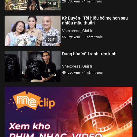
28 lượt xem
-
1 năm trước
06:15
Kỳ Duyên- 'Tôi hiểu bố mẹ hơn sau
nhiều mâu thuẫn'
Vnexpress_Giải trí
55 lượt xem
-
1 năm trước
03:41
Dùng búa 'vẽ' tranh trên kính
Vnexpress_Giải trí
49 lượt xem
-
1 năm trước
02:04