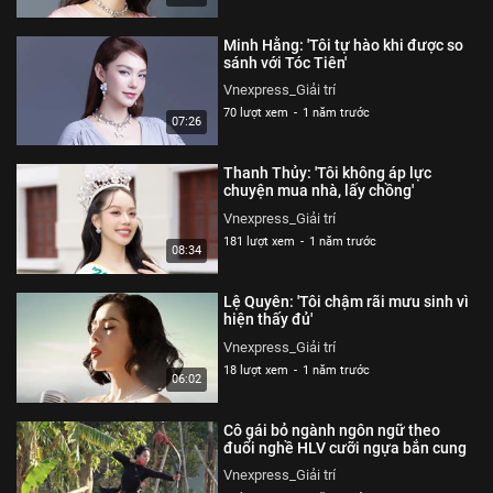
Minh Hằng: 'Tôi tự hào khi được so
sánh với Tóc Tiên'
Vnexpress_Giải trí
70 lượt xem
-
1 năm trước
07:26
Thanh Thủy: 'Tôi không áp lực
chuyện mua nhà, lấy chồng'
Vnexpress_Giải trí
181 lượt xem
-
1 năm trước
08:34
Lệ Quyên: 'Tôi chậm rãi mưu sinh vì
hiện thấy đủ'
Vnexpress_Giải trí
18 lượt xem
-
1 năm trước
06:02
Cô gái bỏ ngành ngôn ngữ theo
đuổi nghề HLV cưỡi ngựa bắn cung
Vnexpress_Giải trí