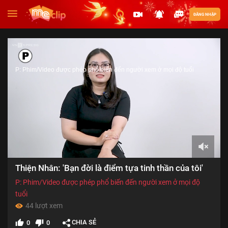
ĐĂNG NHẬP
P: Phim/Video được phép phổ biến đến người xem ở mọi độ tuổi
00:00
Thiện Nhân: 'Bạn đời là điểm tựa tinh thần của tôi'
of
06:15
P: Phim/Video được phép phổ biến đến người xem ở mọi độ
tuổi
44 lượt xem
CHIA SẺ
0
0