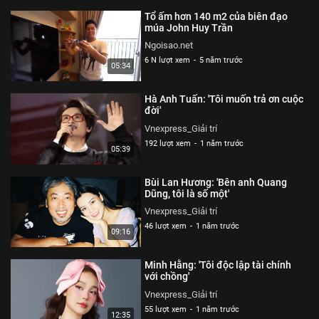
Tổ ấm hơn 140 m2 của biên đạo
múa John Huy Trần
Ngoisao.net
6 N lượt xem
-
5 năm trước
05:34
Hà Anh Tuấn: 'Tôi muốn trả ơn cuộc
đời'
Vnexpress_Giải trí
192 lượt xem
-
1 năm trước
05:39
Bùi Lan Hương: 'Bên anh Quang
Dũng, tôi là số một'
Vnexpress_Giải trí
46 lượt xem
-
1 năm trước
09:16
Minh Hằng: 'Tôi độc lập tài chính
với chồng'
Vnexpress_Giải trí
55 lượt xem
-
1 năm trước
12:35