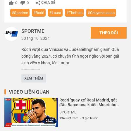
CHIA SẺ
0
0
#Sportme
#Rodri
#Laura
#Thethao
#Chuyencuasao
SPORTME
THEO DÕI
30 thg 10, 2024
Rodri vượt qua Vinicius và Jude Bellingham giành Quả
bóng vàng 2024, có chuyện tình ngọt ngào với bạn gái
sinh viên y khoa, tên Laura.
----------------
Rất mong được bạn ủng hộ. Hãy nhấn Subscribe để đăng
XEM THÊM
ký kênh nhé bạn.
------------------
VIDEO LIÊN QUAN
SPORTME! là nơi tổng hợp những video tin tức, hậu
Rodri 'quay xe' Real Madrid, gật
trường, chuyển nhượng, bí mật về các ngôi sao thể thao
đầu Barcelona khiến Mourinho
choáng váng| Sportme
nổi tiếng ở Việt Nam và trên khắp thế giới. Nguồn thông tin
SPORTME
được lấy từ những trang báo chính thống và được chính
134 lượt xem
-
3 giờ trước
01:27
những người nổi tiếng chia sẻ trên mạng xã hội của họ.