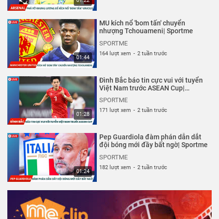
01:22
MU kích nổ 'bom tấn' chuyển
nhượng Tchouameni| Sportme
SPORTME
164 lượt xem
-
2 tuần trước
01:44
Đình Bắc báo tin cực vui với tuyển
Việt Nam trước ASEAN Cup|
Sportme
SPORTME
171 lượt xem
-
2 tuần trước
01:28
Pep Guardiola đàm phán dẫn dắt
đội bóng mới đầy bất ngờ| Sportme
SPORTME
182 lượt xem
-
2 tuần trước
01:24