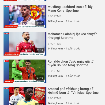
MU dùng Rashford trao đổi lấy
Manu Kone| Sportme
SPORTME
143 lượt xem
-
1 tuần trước
01:47
Mohamed Salah bị lật kèo chuyển
nhượng| Sportme
SPORTME
145 lượt xem
-
1 tuần trước
01:18
Ronaldo chọn được ngày giã từ
tuyển Bồ Đào Nha| Sportme
SPORTME
143 lượt xem
-
1 tuần trước
01:40
Arsenal phá vỡ khung lương để
kích nổ 'bom tấn' Vinicius| Sportme
SPORTME
146 lượt xem
-
1 tuần trước