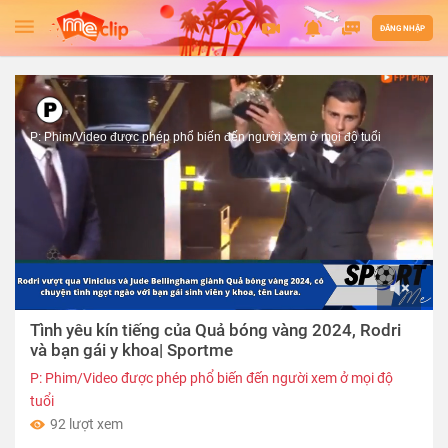
ĐĂNG NHẬP
P: Phim/Video được phép phổ biến đến người xem ở mọi độ tuổi
00:00
Tình yêu kín tiếng của Quả bóng vàng 2024, Rodri
of
01:42
và bạn gái y khoa| Sportme
P: Phim/Video được phép phổ biến đến người xem ở mọi độ
tuổi
92 lượt xem