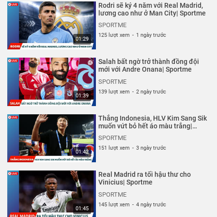
Rodri sẽ ký 4 năm với Real Madrid,
Thể loại :
THỂ THAO
,
CHUYỆN CỦA SAO
lương cao như ở Man City| Sportme
SPORTME
125 lượt xem
-
1 ngày trước
01:29
Salah bất ngờ trở thành đồng đội
mới với Andre Onana| Sportme
SPORTME
139 lượt xem
-
2 ngày trước
01:39
Thắng Indonesia, HLV Kim Sang Sik
muốn vứt bỏ hết áo màu trắng|
Sportme
SPORTME
151 lượt xem
-
3 ngày trước
01:42
Real Madrid ra tối hậu thư cho
Vinicius| Sportme
SPORTME
145 lượt xem
-
4 ngày trước
01:45