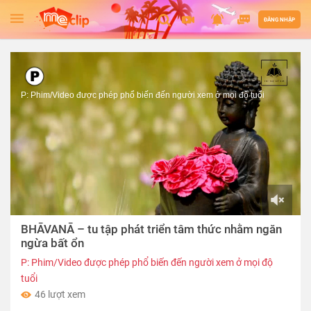
ĐĂNG NHẬP
P: Phim/Video được phép phổ biến đến người xem ở mọi độ tuổi
00:00
BHĀVANĀ – tu tập phát triển tâm thức nhằm ngăn
of
05:59
ngừa bất ổn
P: Phim/Video được phép phổ biến đến người xem ở mọi độ
tuổi
46 lượt xem