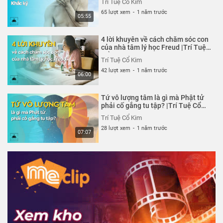
Trí Tuệ Cổ Kim
65 lượt xem
-
1 năm trước
05:55
4 lời khuyên về cách chăm sóc con
của nhà tâm lý học Freud |Trí Tuệ
Cổ Kim
Trí Tuệ Cổ Kim
42 lượt xem
-
1 năm trước
06:00
Tứ vô lượng tâm là gì mà Phật tử
phải cố gắng tu tập? |Trí Tuệ Cổ
Kim
Trí Tuệ Cổ Kim
28 lượt xem
-
1 năm trước
07:07