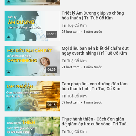
Triết lý Âm Dương giúp vợ chồng
hòa thuận | Trí Tuệ Cổ Kim
Trí Tuệ Cổ Kim
26 lượt xem
-
1 năm trước
05:29
Mọi điều bạn nên biết để chấm dứt
ngay overthinking |Trí Tuệ Cổ Kim
Trí Tuệ Cổ Kim
21 lượt xem
-
1 năm trước
06:39
Tam pháp ấn - con đường đến tâm
hồn thanh tịnh |Trí Tuệ Cổ Kim
Trí Tuệ Cổ Kim
39 lượt xem
-
1 năm trước
06:18
Thực hành thiền - Cách đơn giản
để giảm áp lực cuộc sống |Trí Tuệ
Cổ Kim
Trí Tuệ Cổ Kim