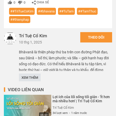
CHIA SẺ
0
0
##TriTueCoKim
##bhavana
##TuTam
##TamThuc
##thienphap
Trí Tuệ Cổ Kim
THEO DÕI
10 thg 1, 2025
Bhāvanā là thiện pháp thứ ba trên con đường Phật đạo,
sau Dānā – bố thí, làm phước; và Sīla – giới hạnh hay đời
sống có đạo đức. Có thể hiểu Bhāvanā là tu tập tâm, vì
bước thứ hai – giữ giới là tu thân và tu khẩu, để đừng
phạm vào các điều ác hay nghiệp bất thiện qua các lối
XEM THÊM
này. Nay tu tâm là đi sâu hơn vào cốt lõi của đạo Phật.
VIDEO LIÊN QUAN
Thể loại :
BÀI HỌC CUỘC SỐNG
Lợi ích của lối sống tối giản - 'Ít hơn
mà nhiều hơn' | Trí Tuệ Cổ Kim
Trí Tuệ Cổ Kim
34 lượt xem
-
1 năm trước
05:43