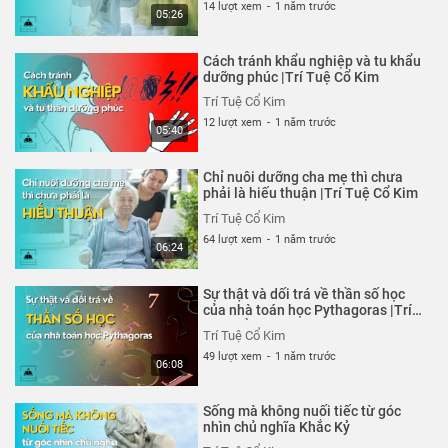
14 lượt xem
-
1 năm trước
05:26
Cách tránh khẩu nghiệp và tu khẩu
dưỡng phúc |Trí Tuệ Cổ Kim
Trí Tuệ Cổ Kim
12 lượt xem
-
1 năm trước
05:40
Chỉ nuôi dưỡng cha mẹ thì chưa
phải là hiếu thuận |Trí Tuệ Cổ Kim
Trí Tuệ Cổ Kim
64 lượt xem
-
1 năm trước
06:24
Sự thật và dối trá về thần số học
của nhà toán học Pythagoras |Trí
Tuệ Cổ Kim
Trí Tuệ Cổ Kim
49 lượt xem
-
1 năm trước
06:08
Sống mà không nuối tiếc từ góc
nhìn chủ nghĩa Khắc Kỷ