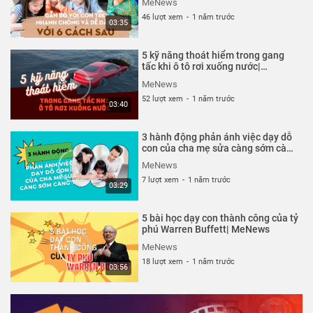
MeNews
46 lượt xem
-
1 năm trước
03:35
5 kỹ năng thoát hiểm trong gang
tấc khi ô tô rơi xuống nước|
MeNews
MeNews
52 lượt xem
-
1 năm trước
03:40
3 hành động phản ánh việc dạy dỗ
con của cha mẹ sửa càng sớm càng
tốt| MeNews
MeNews
7 lượt xem
-
1 năm trước
03:29
5 bài học dạy con thành công của tỷ
phú Warren Buffett| MeNews
MeNews
18 lượt xem
-
1 năm trước
03:56