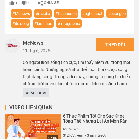
CHIA SẺ
0
0
#Menews
#meclip
#thanhcong
#nghethuat
#buongbo
#doisong
#kienthuc
#infographic
MeNews
THEO DÕI
11 thg 6, 2025
Có người luôn sống tích cực, tìm thấy niềm vui trong mọi
hoàn cảnh. Những người như thế, luôn thấy cuộc sống
thật đáng sống. Trong video này, chúng ta cùng tìm hiểu
những thói quen giúp những người tích cực sống hạnh
phúc và thành công các bạn nhé.
XEM THÊM
***Về MeNews***
VIDEO LIÊN QUAN
6 Thực Phẩm Tốt Cho Sức Khỏe
#MeNews: Kênh cung cấp những video tuyệt vời nhất
Tổng Thể Nhưng Lại Ăn Mòn Răng|
MeNews
thuộc nhiều lĩnh vực, từ du lịch, tử vi, làm đẹp đến khoa
MeNews
học giáo dục,... Đặc biệt MeNews có nhiều video dạng
312 lượt xem
-
3 năm trước
05:55