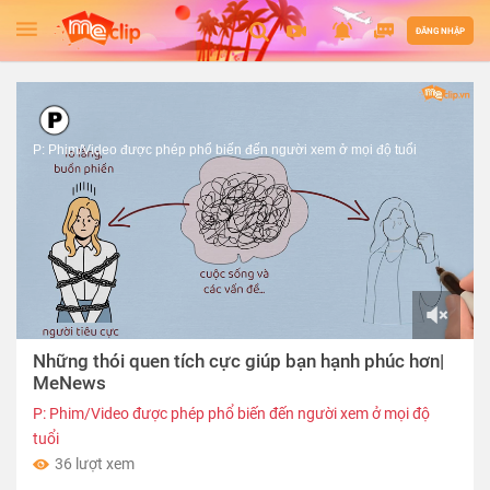
ĐĂNG NHẬP
P: Phim/Video được phép phổ biến đến người xem ở mọi độ tuổi
00:00
Những thói quen tích cực giúp bạn hạnh phúc hơn|
of
03:20
MeNews
P: Phim/Video được phép phổ biến đến người xem ở mọi độ
tuổi
36 lượt xem