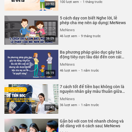
100 lượt xem
-
1 tháng trước
03:32
5 cách dạy con biết Nghe lời, lễ
phép cha mẹ nên áp dụng| MeNews
MeNews
46 lượt xem
-
9 tháng trước
06:09
Ba phương pháp giáo dục gây tác
động tiêu cực lâu dài đến con cái
nhưng vẫn được nhiều bậc cha mẹ
MeNews
coi là "bí quyết vàng"| MeNews
46 lượt xem
-
1 năm trước
06:19
7 cách tốt để tiền bạc không còn là
nguyên nhân gây mâu thuẫn giữa
vợ chồng| MeNews
MeNews
36 lượt xem
-
1 năm trước
02:47
Gắn bó với con trẻ nhanh chóng và
dễ dàng với 6 cách sau| MeNews