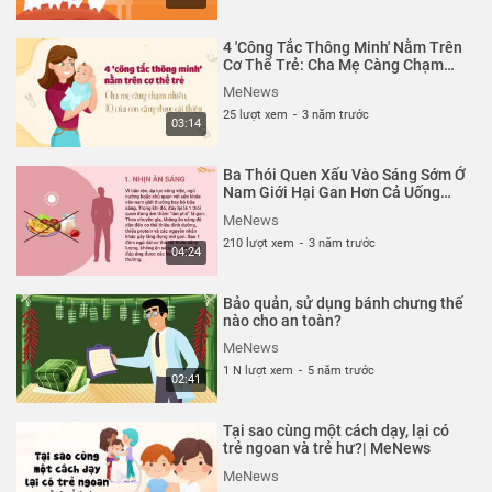
Infographics độc đáo, xúc tích giúp bạn nắm bắt thông tin
một cách trực quan và ít mất thời gian nhất.
4 'Công Tắc Thông Minh' Nằm Trên
Cơ Thể Trẻ: Cha Mẹ Càng Chạm
Thể loại :
BÀI HỌC CUỘC SỐNG
Nhiều, IQ Của Con Càng Được Cải
MeNews
Thiện| MeNews
25 lượt xem
-
3 năm trước
03:14
Ba Thói Quen Xấu Vào Sáng Sớm Ở
Nam Giới Hại Gan Hơn Cả Uống
Rượu | MeNews
MeNews
210 lượt xem
-
3 năm trước
04:24
Bảo quản, sử dụng bánh chưng thế
nào cho an toàn?
MeNews
1 N lượt xem
-
5 năm trước
02:41
Tại sao cùng một cách dạy, lại có
trẻ ngoan và trẻ hư?| MeNews
MeNews