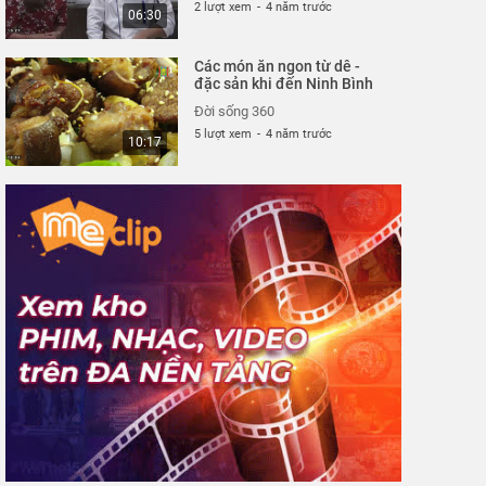
2 lượt xem
-
4 năm trước
06:30
Các món ăn ngon từ dê -
đặc sản khi đến Ninh Bình
Đời sống 360
5 lượt xem
-
4 năm trước
10:17