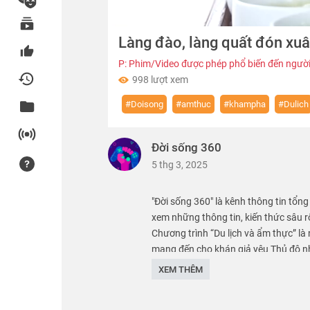
00:00
Làng đào, làng quất đón xu
of
11:55
Volume
0%
P: Phim/Video được phép phổ biến đến người
998 lượt xem
#Doisong
#amthuc
#khampha
#Dulich
Đời sống 360
5 thg 3, 2025
"Đời sống 360" là kênh thông tin tổn
xem những thông tin, kiến thức sâu rộ
Chương trình “Du lịch và ẩm thực” là
mang đến cho khán giả yêu Thủ đô n
XEM THÊM
Thể loại :
DU LỊCH