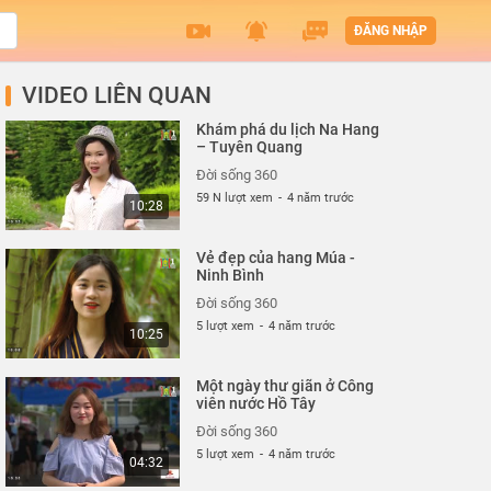
ĐĂNG NHẬP
VIDEO LIÊN QUAN
Khám phá du lịch Na Hang
– Tuyên Quang
Đời sống 360
59 N lượt xem
-
4 năm trước
10:28
Vẻ đẹp của hang Múa -
Ninh Bình
Đời sống 360
5 lượt xem
-
4 năm trước
10:25
Một ngày thư giãn ở Công
viên nước Hồ Tây
Đời sống 360
5 lượt xem
-
4 năm trước
04:32