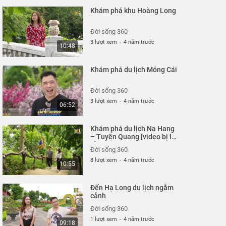
Khám phá khu Hoàng Long
Đời sống 360
3 lượt xem
-
4 năm trước
10:48
Khám phá du lịch Móng Cái
Đời sống 360
3 lượt xem
-
4 năm trước
06:52
Khám phá du lịch Na Hang
– Tuyên Quang [video bị lỗi
đề nghị xóa]
Đời sống 360
8 lượt xem
-
4 năm trước
10:55
Đến Hạ Long du lịch ngắm
cảnh
Đời sống 360
1 lượt xem
-
4 năm trước
09:18