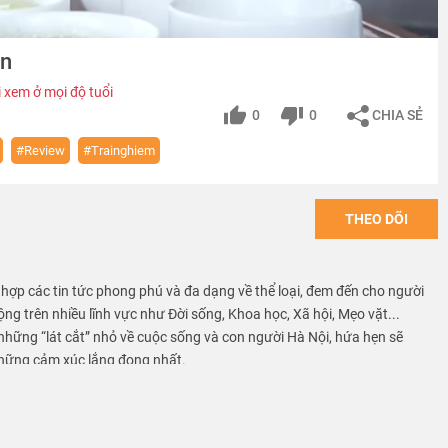
ân
 xem ở mọi độ tuổi
0
0
CHIA SẺ
#Review
#Trainghiem
THEO DÕI
g hợp các tin tức phong phú và đa dạng về thể loại, đem đến cho người
ng trên nhiều lĩnh vực như Đời sống, Khoa học, Xã hội, Mẹo vặt...
 những “lát cắt” nhỏ về cuộc sống và con người Hà Nội, hứa hẹn sẽ
hững cảm xúc lắng đọng nhất.