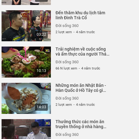
Đến thăm khu du lịch tâm
linh Đình Trà Cổ
Đời sống 360
2 lượt xem
-
4 năm trước
03:22
Trải nghiệm về cuộc sống
và ẩm thực của người Thái
Na Hang
Đời sống 360
66 N lượt xem
-
4 năm trước
10:13
Những món ăn Nhật Bản -
Hàn Quốc ở Hồ Tây có gì
đặc biệt
Đời sống 360
2 lượt xem
-
4 năm trước
14:03
Thưởng thức các món ăn
truyền thống ở nhà hàng
Cung Đình
Đời sống 360