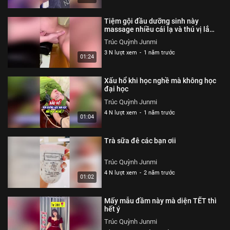
Tiệm gội đầu dưỡng sinh này
massage nhiều cái lạ và thú vị lắm
nha
Trúc Quỳnh Junmi
3 N lượt xem
-
1 năm trước
01:24
Xấu hổ khi học nghề mà không học
đại học
Trúc Quỳnh Junmi
4 N lượt xem
-
1 năm trước
01:04
Trà sữa đê các bạn ơii
Trúc Quỳnh Junmi
4 N lượt xem
-
2 năm trước
01:02
Mấy mẫu đầm này mà diện TẾT thì
hết ý
Trúc Quỳnh Junmi