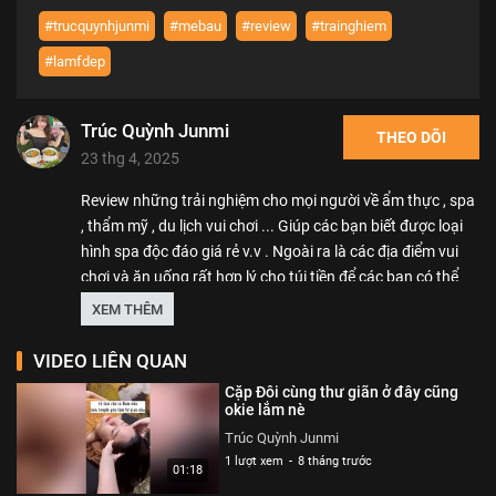
#trucquynhjunmi
#mebau
#review
#trainghiem
#lamfdep
Trúc Quỳnh Junmi
THEO DÕI
23 thg 4, 2025
Review những trải nghiệm cho mọi người về ẩm thực , spa
, thẩm mỹ , du lịch vui chơi ... Giúp các bạn biết được loại
hình spa độc đáo giá rẻ v.v . Ngoài ra là các địa điểm vui
chơi và ăn uống rất hợp lý cho túi tiền để các bạn có thể
trải nghiệm thoải mái mà không quá lo lắng về mặt tiền
XEM THÊM
nong
VIDEO LIÊN QUAN
Thể loại :
REVIEW - TRẢI NGHIỆM
Cặp Đôi cùng thư giãn ở đây cũng
okie lắm nè
Trúc Quỳnh Junmi
1 lượt xem
-
8 tháng trước
01:18