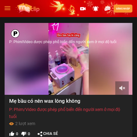
ĐĂNG NHẬP
P: Phim/Video được phép phổ biến đến người xem ở mọi độ tuổi
00:00
Mẹ bầu có nên wax lông không
of
01:00
P: Phim/Video được phép phổ biến đến người xem ở mọi độ
tuổi
2 lượt xem
CHIA SẺ
0
0