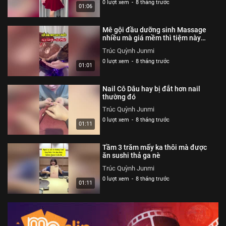
0 lượt xem
-
8 tháng trước
01:06
Mê gội đầu dưỡng sinh Massage
nhiều mà giá mềm thì tiệm này
đúng bài luôn
Trúc Quỳnh Junmi
0 lượt xem
-
8 tháng trước
01:01
Nail Cô Dâu hay bị đắt hơn nail
thường đó
Trúc Quỳnh Junmi
0 lượt xem
-
8 tháng trước
01:11
Tầm 3 trăm mấy ka thôi mà được
ăn sushi thả ga nè
Trúc Quỳnh Junmi
0 lượt xem
-
8 tháng trước
01:11