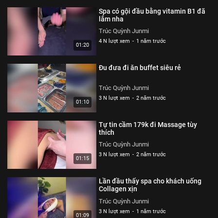
Spa có gội đầu bằng vitamin B1 đã
lắm nha
Trúc Quỳnh Junmi
4 N lượt xem
-
1 năm trước
01:20
Đu đưa đi ăn buffet siêu rẻ
Trúc Quỳnh Junmi
3 N lượt xem
-
2 năm trước
01:10
Tự tin cầm 179k đi Massage tùy
thích
Trúc Quỳnh Junmi
3 N lượt xem
-
2 năm trước
01:15
Lần đầu thấy spa cho khách uống
Collagen xịn
Trúc Quỳnh Junmi
3 N lượt xem
-
1 năm trước
01:09