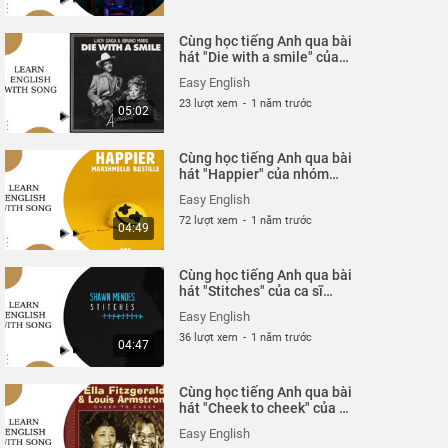
Cùng học tiếng Anh qua bài
hát "Die with a smile" của
ca sĩ Bruno Mars và Lady
Easy English
Gaga..
23 lượt xem
-
1 năm trước
05:02
Cùng học tiếng Anh qua bài
hát "Happier" của nhóm
Bastille và DJ Marshmello
Easy English
72 lượt xem
-
1 năm trước
04:49
Cùng học tiếng Anh qua bài
hát "Stitches" của ca sĩ
Shawn Mendes.
Easy English
36 lượt xem
-
1 năm trước
04:47
Cùng học tiếng Anh qua bài
hát "Cheek to cheek" của ca
sĩ Ella Fitzgerald & Louis
Easy English
Armstrong