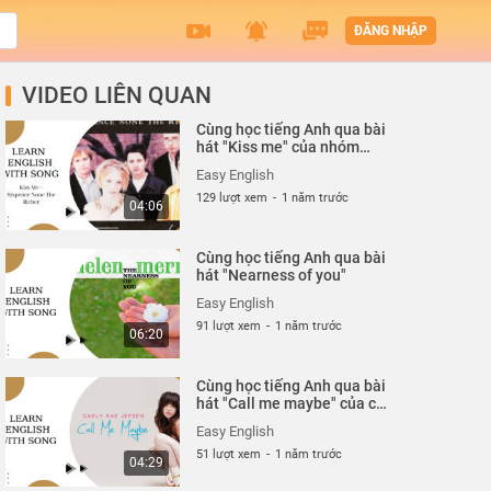
ĐĂNG NHẬP
VIDEO LIÊN QUAN
Cùng học tiếng Anh qua bài
hát "Kiss me" của nhóm
nhạc Sixpence None The
Easy English
Richer
129 lượt xem
-
1 năm trước
04:06
Cùng học tiếng Anh qua bài
hát "Nearness of you"
Easy English
91 lượt xem
-
1 năm trước
06:20
Cùng học tiếng Anh qua bài
hát "Call me maybe" của ca
sĩ Carly Rae Jepsen
Easy English
51 lượt xem
-
1 năm trước
04:29