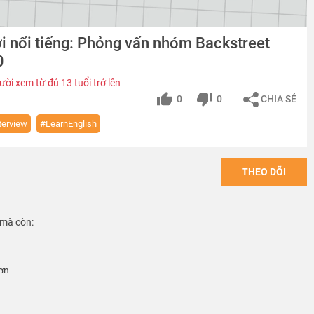
i nổi tiếng: Phỏng vấn nhóm Backstreet
0
ời xem từ đủ 13 tuổi trở lên
0
0
CHIA SẺ
terview
#LearnEnglish
THEO DÕI
 mà còn:
ơn.
Anh thành niềm vui mỗi ngày!