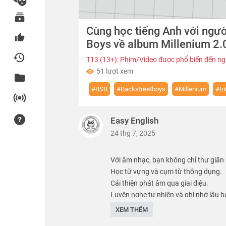
00:00
Cùng học tiếng Anh với ngườ
of
07:09
Volume
Boys về album Millenium 2.
0%
T13 (13+): Phim/Video được phổ biến đến ngư
51 lượt xem
#BSB
#Backstreetboys
#Millenium
#In
Easy English
24 thg 7, 2025
Với âm nhạc, bạn không chỉ thư giãn
Học từ vựng và cụm từ thông dụng.
Cải thiện phát âm qua giai điệu.
Luyện nghe tự nhiên và ghi nhớ lâu h
Hãy để âm nhạc biến việc học tiếng 
XEM THÊM