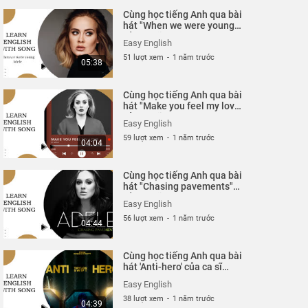
Cùng học tiếng Anh qua bài
hát "When we were young"
của ca sĩ Adele
Easy English
51 lượt xem
-
1 năm trước
05:38
Cùng học tiếng Anh qua bài
hát "Make you feel my love"
của ca sĩ Adele
Easy English
59 lượt xem
-
1 năm trước
04:04
Cùng học tiếng Anh qua bài
hát "Chasing pavements"
của ca sĩ Adele
Easy English
56 lượt xem
-
1 năm trước
04:44
Cùng học tiếng Anh qua bài
hát 'Anti-hero' của ca sĩ
Taylor Swift.
Easy English
38 lượt xem
-
1 năm trước
04:39