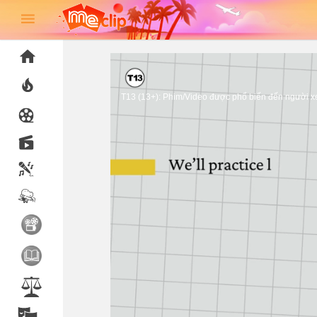
T13 (13+): Phim/Video được phổ biến đến người xem