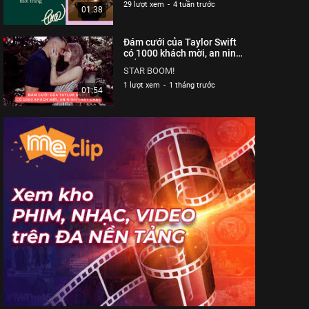
29 lượt xem
-
4 tuần trước
01:38
Đám cưới của Taylor Swift
có 1000 khách mời, an ninh
thắt chặt| Starboom
STAR BOOM!
1 lượt xem
-
1 tháng trước
01:54