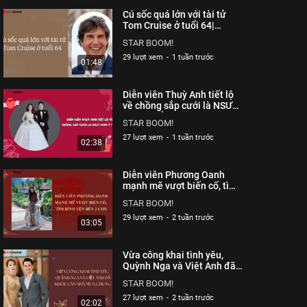
Cú sốc quá lớn với tài tử
Tom Cruise ở tuổi 64|
Starboom
STAR BOOM!
29 lượt xem
-
1 tuần trước
01:48
Diễn viên Thuỳ Anh tiết lộ
về chồng sắp cưới là NSƯT
hơn 7 tuổi| Starboom
STAR BOOM!
27 lượt xem
-
1 tuần trước
02:38
Diễn viên Phương Oanh
mạnh mẽ vượt biến cố, tìm
bình yên bên 2 con|
STAR BOOM!
Starboom
29 lượt xem
-
2 tuần trước
03:05
Vừa công khai tình yêu,
Quỳnh Nga và Việt Anh đã
khoe căn nhà mua chung|
STAR BOOM!
Starboom
27 lượt xem
-
2 tuần trước
02:02