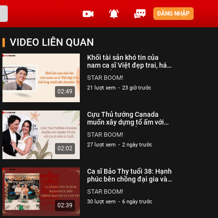
ĐĂNG NHẬP
VIDEO LIÊN QUAN
Khối tài sản khó tin của
nam ca sĩ Việt đẹp trai, hát
hay nhất nhì showbiz Việt|
STAR BOOM!
Starboom
21 lượt xem
-
23 giờ trước
02:49
Cựu Thủ tướng Canada
muốn xây dựng tổ ấm với
ca sĩ kém 13 tuổi| Starboom
STAR BOOM!
27 lượt xem
-
2 ngày trước
02:02
Ca sĩ Bảo Thy tuổi 38: Hạnh
phúc bên chồng đại gia và
con trai| Starboom
STAR BOOM!
30 lượt xem
-
6 ngày trước
02:39