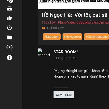
00:00
Hồ Ngọc Hà: 'Với tôi, cát-sê
of
02:43
Volume
0%
T13 (13+): Phim/Video được phổ biến đến ngư
17 lượt xem
#Starboom
#HoNgocHa
#Chuyencuasao
STAR BOOM!
31 thg 7, 2025
"Mọi người nghĩ làm giám khảo sẽ mang
không phải yếu tố quyết định", theo 
---------------
Rất mong được bạn ủng hộ. Hãy nhấn
XEM THÊM
------------------
STAR BOOM! là nơi tổng hợp những vid