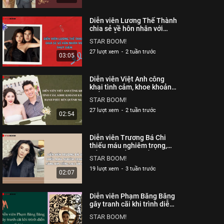
Diễn viên Lương Thế Thành
chia sẻ về hôn nhân với
Thuý Diễm| Starboom
STAR BOOM!
27 lượt xem
-
2 tuần trước
03:05
Diễn viên Việt Anh công
khai tình cảm, khoe khoảnh
khắc hạnh phúc bên Quỳnh
STAR BOOM!
Nga| Starboom
27 lượt xem
-
2 tuần trước
02:54
Diễn viên Trương Bá Chi
thiếu máu nghiêm trọng,
sống kín tiếng sau ồn ào|
STAR BOOM!
Starboom
19 lượt xem
-
3 tuần trước
02:07
Diễn viên Phạm Băng Băng
gây tranh cãi khi trình diễn
thời trang| Starboom
STAR BOOM!