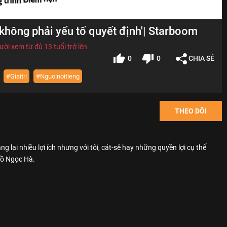
 không phải yếu tố quyết định'| Starboom
ời xem từ đủ 13 tuổi trở lên
0
0
CHIA SẺ
#Giaitri
#Nguoinoitieng
THEO DÕI
 lại nhiều lợi ích nhưng với tôi, cát-sê hay những quyền lợi cụ thể
Hồ Ngọc Hà.
 Subscribe để đăng ký kênh nhé bạn.
eo tin tức về người nổi tiếng ở Việt Nam và trên khắp thế giới. Nguồn