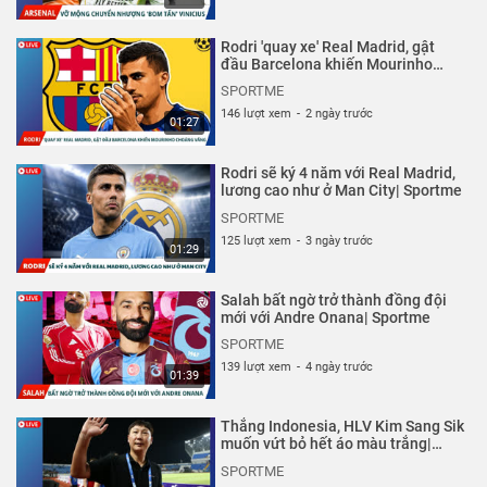
được lấy từ những trang báo chính thống và được chính
những người nổi tiếng chia sẻ trên mạng xã hội của họ.
Rodri 'quay xe' Real Madrid, gật
đầu Barcelona khiến Mourinho
Thể loại :
THỂ THAO
,
CHUYỆN CỦA SAO
choáng váng| Sportme
SPORTME
146 lượt xem
-
2 ngày trước
01:27
Rodri sẽ ký 4 năm với Real Madrid,
lương cao như ở Man City| Sportme
SPORTME
125 lượt xem
-
3 ngày trước
01:29
Salah bất ngờ trở thành đồng đội
mới với Andre Onana| Sportme
SPORTME
139 lượt xem
-
4 ngày trước
01:39
Thắng Indonesia, HLV Kim Sang Sik
muốn vứt bỏ hết áo màu trắng|
Sportme
SPORTME