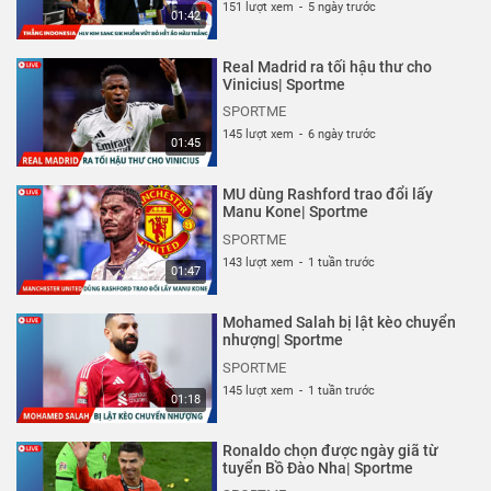
151 lượt xem
-
5 ngày trước
01:42
Real Madrid ra tối hậu thư cho
Vinicius| Sportme
SPORTME
145 lượt xem
-
6 ngày trước
01:45
MU dùng Rashford trao đổi lấy
Manu Kone| Sportme
SPORTME
143 lượt xem
-
1 tuần trước
01:47
Mohamed Salah bị lật kèo chuyển
nhượng| Sportme
SPORTME
145 lượt xem
-
1 tuần trước
01:18
Ronaldo chọn được ngày giã từ
tuyển Bồ Đào Nha| Sportme