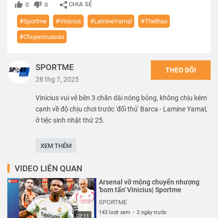
CHIA SẺ
0
0
#Sportme
#Vinicius
#LamineYamal
#Thethao
#Chuyencuasao
SPORTME
THEO DÕI
28 thg 7, 2025
Vinicius vui vẻ bên 3 chân dài nóng bỏng, không chịu kém
cạnh về độ chịu chơi trước 'đối thủ' Barca - Lamine Yamal,
ở tiệc sinh nhật thứ 25.
---------------
XEM THÊM
Rất mong được bạn ủng hộ. Hãy nhấn Subscribe để đăng
ký kênh nhé bạn.
VIDEO LIÊN QUAN
------------------
Arsenal vỡ mộng chuyển nhượng
SPORTME! là nơi tổng hợp những video tin tức, hậu
'bom tấn' Vinicius| Sportme
trường, chuyển nhượng, bí mật về các ngôi sao thể thao
SPORTME
nổi tiếng ở Việt Nam và trên khắp thế giới. Nguồn thông tin
143 lượt xem
-
2 ngày trước
02:11