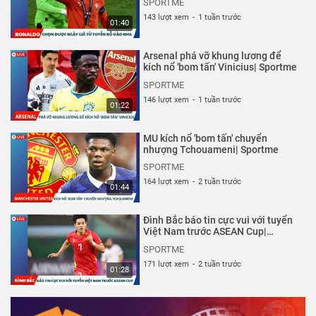
SPORTME
143 lượt xem
-
1 tuần trước
01:40
Arsenal phá vỡ khung lương để
kích nổ 'bom tấn' Vinicius| Sportme
SPORTME
146 lượt xem
-
1 tuần trước
01:22
MU kích nổ 'bom tấn' chuyển
nhượng Tchouameni| Sportme
SPORTME
164 lượt xem
-
2 tuần trước
01:44
Đình Bắc báo tin cực vui với tuyển
Việt Nam trước ASEAN Cup|
Sportme
SPORTME
171 lượt xem
-
2 tuần trước
01:28