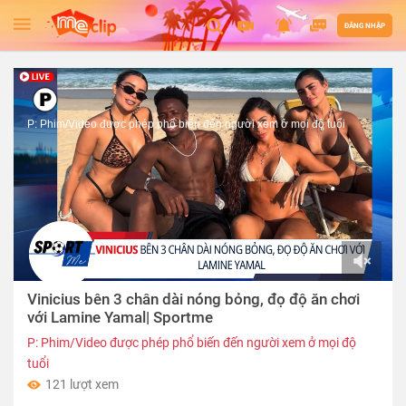
ĐĂNG NHẬP
P: Phim/Video được phép phổ biến đến người xem ở mọi độ tuổi
00:00
Vinicius bên 3 chân dài nóng bỏng, đọ độ ăn chơi
of
01:57
với Lamine Yamal| Sportme
P: Phim/Video được phép phổ biến đến người xem ở mọi độ
tuổi
121 lượt xem