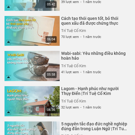
39 lượt xem
-
1 năm trước
05:42
Cách tạo thói quen tốt, bỏ thói
quen xấu đã được chứng thực
Trí Tuệ Cổ Kim
70 lượt xem
-
1 năm trước
06:04
Wabi-sabi: Yêu những điều không
hoàn hảo
Trí Tuệ Cổ Kim
41 lượt xem
-
1 năm trước
05:58
Lagom - Hạnh phúc như người
Thụy Điển |Trí Tuệ Cổ Kim
Trí Tuệ Cổ Kim
32 lượt xem
-
1 năm trước
06:36
5 nguyên tắc đạo đức nghề nghiệp
đúng đắn trong Luận Ngữ |Trí Tuệ
Cổ Kim