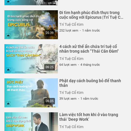
Thể loại :
BÀI HỌC CUỘC SỐNG
Đi tìm hạnh phúc đích thực trong
cuộc sống với Epicurus |Trí Tuệ Cổ
Kim
Trí Tuệ Cổ Kim
252 lượt xem
-
1 năm trước
05:39
4 cách xử thế ẩn chứa trí tuệ cổ
nhân trong sách "Thái Căn Đàm"
Trí Tuệ Cổ Kim
64 lượt xem
-
4 tháng trước
06:25
Phật dạy cách buông bỏ để thanh
thản
Trí Tuệ Cổ Kim
39 lượt xem
-
1 năm trước
06:05
Làm việc tốt hơn khi ở vào trạng
thái ‘Deep Work’
Trí Tuệ Cổ Kim