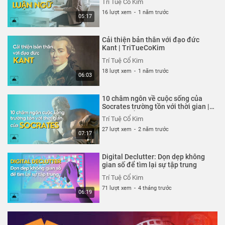
Trí Tuệ Cổ Kim
16 lượt xem
-
1 năm trước
05:17
Cải thiện bản thân với đạo đức
Kant | TriTueCoKim
Trí Tuệ Cổ Kim
18 lượt xem
-
1 năm trước
06:03
10 châm ngôn về cuộc sống của
Socrates trường tồn với thời gian |
Trí Tuệ Cổ Kim
Trí Tuệ Cổ Kim
27 lượt xem
-
2 năm trước
07:17
Digital Declutter: Dọn dẹp không
gian số để tìm lại sự tập trung
Trí Tuệ Cổ Kim
71 lượt xem
-
4 tháng trước
06:19