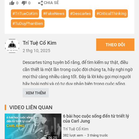
CHIA SẺ
0
0
#TriTueCoKim
#FakeNews
#Descartes
#CriticalThinking
#TuDuyPhanBien
Trí Tuệ Cổ Kim
THEO DÕI
2 thg 10, 2025
Descartes từng tuyên bố rằng, để tìm kiếm sự thật, điều
cần thiết là một lần trong cuộc đời chúng ta, hãy nghi ngờ
mọi thứ càng nhiều càng tốt. Đây là lời kêu gọi mọi người
hãy hoài nghi và có tư duy phản biện trong cuộc sống.
Trong thời đại ngày nay bị ảnh hưởng bởi thông tin sai
XEM THÊM
lệch, biến đổi khí hậu, biến động chính trị và những cuộc
cách mạng công nghệ, thì những lời này của Descartes
VIDEO LIÊN QUAN
càng thích hợp hơn bao giờ hết
6 bài học cuộc sống đến từ triết lý
của Carl Jung
Dịch từ nguồn: https://phronesis.co.za
Trí Tuệ Cổ Kim
Studio bản quyền: Canva
382 lượt xem
-
3 tháng trước
06:25