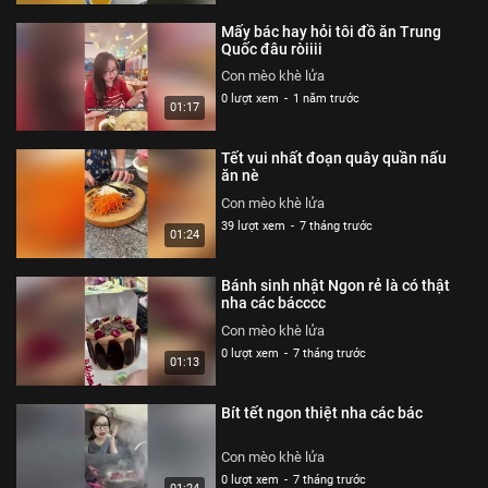
Mấy bác hay hỏi tôi đồ ăn Trung
Quốc đâu ròiiii
Con mèo khè lửa
0 lượt xem
-
1 năm trước
01:17
Tết vui nhất đoạn quây quần nấu
ăn nè
Con mèo khè lửa
39 lượt xem
-
7 tháng trước
01:24
Bánh sinh nhật Ngon rẻ là có thật
nha các bácccc
Con mèo khè lửa
0 lượt xem
-
7 tháng trước
01:13
Bít tết ngon thiệt nha các bác
Con mèo khè lửa
0 lượt xem
-
7 tháng trước