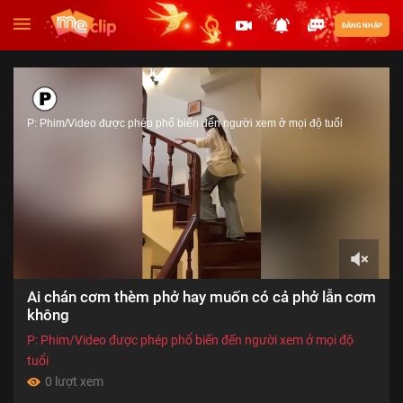
ĐĂNG NHẬP
P: Phim/Video được phép phổ biến đến người xem ở mọi độ tuổi
00:00
Ai chán cơm thèm phở hay muốn có cả phở lẫn cơm
of
01:00
không
P: Phim/Video được phép phổ biến đến người xem ở mọi độ
tuổi
0 lượt xem