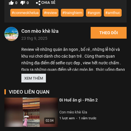
CHIA SẺ
0
0
#conmeokhelua
#review
#trainghiem
#angon
#amthuc
Con mèo khè lửa
THEO DÕI
23 thg 9, 2025
Review về những quán ăn ngon , bổ rẻ , những lễ hội và
khu vui chơi dành cho các bạn trẻ . Cùng tham quan
những địa điểm để selfie cực đẹp , view hết nước chấm .
Đưa ra những quan điểm về các món ăn , thức uống đang
được mọi người quan tâm để có thêm được những trải
XEM THÊM
nghiệm thú vị ....
VIDEO LIÊN QUAN
Thể loại :
REVIEW - TRẢI NGHIỆM
Đi Huế ăn gì - Phần 2
Con mèo khè lửa
1 lượt xem
-
1 năm trước
02:04