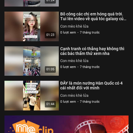
01:24
Bõ công các chị em hóng quá trời.
Tui lên video về quả tóc galaxy của
tôi rùi nha
Con mèo khè lửa
0 lượt xem
-
7 tháng trước
01:23
Cạnh tranh có thắng hay không thì
các bác thẩm thử xem nha
Con mèo khè lửa
0 lượt xem
-
7 tháng trước
01:05
ĐÂY là món nướng Hàn Quốc có 4
cái nhất đối với mình
Con mèo khè lửa
0 lượt xem
-
7 tháng trước
01:44