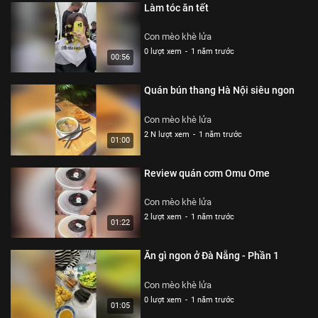
Làm tóc ăn tết
Con mèo khè lửa
0 lượt xem
-
1 năm trước
00:56
Quán bún thang Hà Nội siêu ngon
Con mèo khè lửa
2 N lượt xem
-
1 năm trước
01:00
Review quán cơm Omu Ome
Con mèo khè lửa
2 lượt xem
-
1 năm trước
01:22
Ăn gì ngon ở Đà Nẵng - Phần 1
Con mèo khè lửa
0 lượt xem
-
1 năm trước
01:05