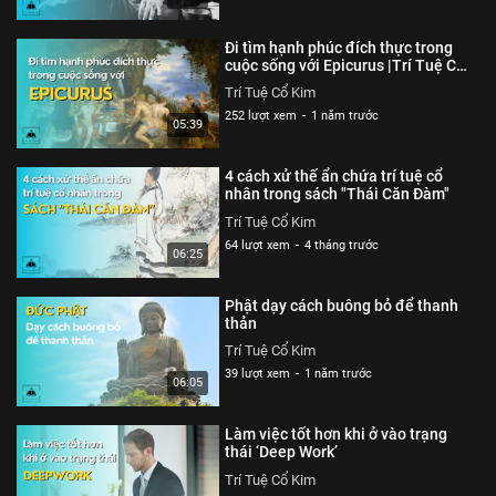
Đi tìm hạnh phúc đích thực trong
cuộc sống với Epicurus |Trí Tuệ Cổ
Kim
Trí Tuệ Cổ Kim
252 lượt xem
-
1 năm trước
05:39
4 cách xử thế ẩn chứa trí tuệ cổ
nhân trong sách "Thái Căn Đàm"
Trí Tuệ Cổ Kim
64 lượt xem
-
4 tháng trước
06:25
Phật dạy cách buông bỏ để thanh
thản
Trí Tuệ Cổ Kim
39 lượt xem
-
1 năm trước
06:05
Làm việc tốt hơn khi ở vào trạng
thái ‘Deep Work’
Trí Tuệ Cổ Kim