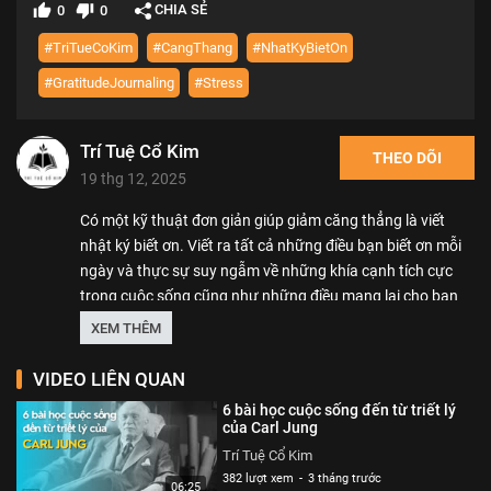
CHIA SẺ
0
0
#TriTueCoKim
#CangThang
#NhatKyBietOn
#GratitudeJournaling
#Stress
Trí Tuệ Cổ Kim
THEO DÕI
19 thg 12, 2025
Có một kỹ thuật đơn giản giúp giảm căng thẳng là viết
nhật ký biết ơn. Viết ra tất cả những điều bạn biết ơn mỗi
ngày và thực sự suy ngẫm về những khía cạnh tích cực
trong cuộc sống cũng như những điều mang lại cho bạn
niềm vui. Sau khi làm như vậy một thời gian và biến nó
XEM THÊM
thành thói quen, bạn có thể bắt đầu nhận thấy mình bớt
căng thẳng hơn đấy.
VIDEO LIÊN QUAN
6 bài học cuộc sống đến từ triết lý
Dịch từ nguồn: verywellmind.com
của Carl Jung
Studio bản quyền: Canva
Trí Tuệ Cổ Kim
382 lượt xem
-
3 tháng trước
Thể loại :
KIẾN THỨC THÚ VỊ
06:25