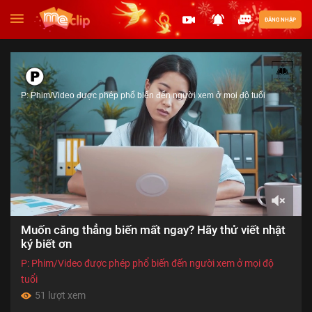
ĐĂNG NHẬP
P: Phim/Video được phép phổ biến đến người xem ở mọi độ tuổi
00:00
Muốn căng thẳng biến mất ngay? Hãy thử viết nhật
of
05:49
ký biết ơn
P: Phim/Video được phép phổ biến đến người xem ở mọi độ
tuổi
51 lượt xem