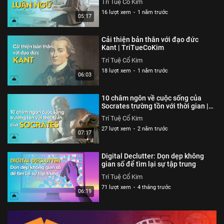
Trí Tuệ Cổ Kim
16 lượt xem
-
1 năm trước
05:17
Cải thiện bản thân với đạo đức
Kant | TriTueCoKim
Trí Tuệ Cổ Kim
18 lượt xem
-
1 năm trước
06:03
10 châm ngôn về cuộc sống của
Socrates trường tồn với thời gian |
Trí Tuệ Cổ Kim
Trí Tuệ Cổ Kim
27 lượt xem
-
2 năm trước
07:17
Digital Declutter: Dọn dẹp không
gian số để tìm lại sự tập trung
Trí Tuệ Cổ Kim
71 lượt xem
-
4 tháng trước
06:19