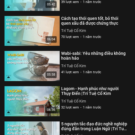
39 lượt xem
-
1 năm trước
05:42
Cách tạo thói quen tốt, bỏ thói
quen xấu đã được chứng thực
Trí Tuệ Cổ Kim
70 lượt xem
-
1 năm trước
06:04
Wabi-sabi: Yêu những điều không
hoàn hảo
Trí Tuệ Cổ Kim
41 lượt xem
-
1 năm trước
05:58
Lagom - Hạnh phúc như người
Thụy Điển |Trí Tuệ Cổ Kim
Trí Tuệ Cổ Kim
32 lượt xem
-
1 năm trước
06:36
5 nguyên tắc đạo đức nghề nghiệp
đúng đắn trong Luận Ngữ |Trí Tuệ
Cổ Kim