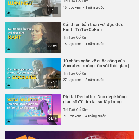
Trí Tuệ Cổ Kim
16 lượt xem
-
1 năm trước
05:17
Cải thiện bản thân với đạo đức
Kant | TriTueCoKim
Trí Tuệ Cổ Kim
18 lượt xem
-
1 năm trước
06:03
10 châm ngôn về cuộc sống của
Socrates trường tồn với thời gian |
Trí Tuệ Cổ Kim
Trí Tuệ Cổ Kim
27 lượt xem
-
2 năm trước
07:17
Digital Declutter: Dọn dẹp không
gian số để tìm lại sự tập trung
Trí Tuệ Cổ Kim
71 lượt xem
-
4 tháng trước
06:19