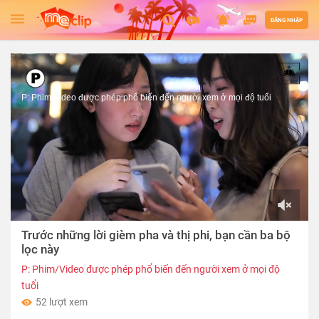
ĐĂNG NHẬP
P: Phim/Video được phép phổ biến đến người xem ở mọi độ tuổi
00:00
Trước những lời gièm pha và thị phi, bạn cần ba bộ
of
06:10
lọc này
P: Phim/Video được phép phổ biến đến người xem ở mọi độ
tuổi
52 lượt xem