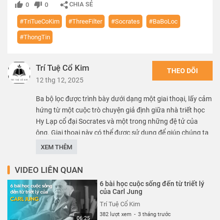
CHIA SẺ
0
0
#TriTueCoKim
#ThreeFilter
#Socrates
#BaBoLoc
#ThongTin
Trí Tuệ Cổ Kim
THEO DÕI
12 thg 12, 2025
Ba bộ lọc được trình bày dưới dạng một giai thoại, lấy cảm
hứng từ một cuộc trò chuyện giả định giữa nhà triết học
Hy Lạp cổ đại Socrates và một trong những đệ tử của
ông. Giai thoại này có thể được sử dụng để giúp chúng ta
nắm bắt được cách phân biệt những tin đồn gây tổn
XEM THÊM
thương và những thông tin có ích. Nếu được sử dụng
đúng cách, nó có khả năng làm phong phú thêm cuộc
VIDEO LIÊN QUAN
sống của chúng ta.
6 bài học cuộc sống đến từ triết lý
của Carl Jung
Thể loại :
BÀI HỌC CUỘC SỐNG
Trí Tuệ Cổ Kim
382 lượt xem
-
3 tháng trước
06:25