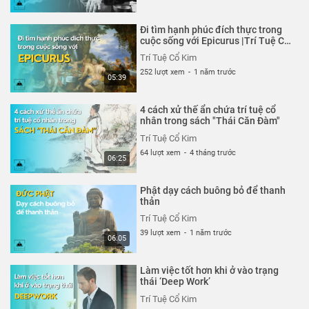
Đi tìm hạnh phúc đích thực trong
cuộc sống với Epicurus |Trí Tuệ Cổ
Kim
Trí Tuệ Cổ Kim
252 lượt xem
-
1 năm trước
05:39
4 cách xử thế ẩn chứa trí tuệ cổ
nhân trong sách "Thái Căn Đàm"
Trí Tuệ Cổ Kim
64 lượt xem
-
4 tháng trước
06:25
Phật dạy cách buông bỏ để thanh
thản
Trí Tuệ Cổ Kim
39 lượt xem
-
1 năm trước
06:05
Làm việc tốt hơn khi ở vào trạng
thái ‘Deep Work’
Trí Tuệ Cổ Kim