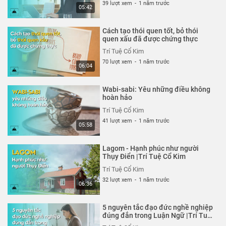
39 lượt xem
-
1 năm trước
05:42
Cách tạo thói quen tốt, bỏ thói
quen xấu đã được chứng thực
Trí Tuệ Cổ Kim
70 lượt xem
-
1 năm trước
06:04
Wabi-sabi: Yêu những điều không
hoàn hảo
Trí Tuệ Cổ Kim
41 lượt xem
-
1 năm trước
05:58
Lagom - Hạnh phúc như người
Thụy Điển |Trí Tuệ Cổ Kim
Trí Tuệ Cổ Kim
32 lượt xem
-
1 năm trước
06:36
5 nguyên tắc đạo đức nghề nghiệp
đúng đắn trong Luận Ngữ |Trí Tuệ
Cổ Kim