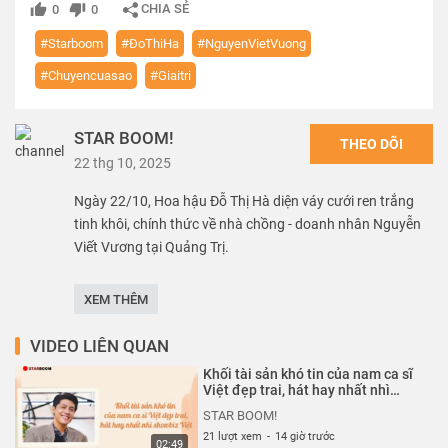
CHIA SẺ
0
0
#Starboom
#ĐoThiHa
#NguyenVietVuong
#Chuyencuasao
#Giaitri
STAR BOOM!
THEO DÕI
22 thg 10, 2025
Ngày 22/10, Hoa hậu Đỗ Thị Hà diện váy cưới ren trắng
tinh khôi, chính thức về nhà chồng - doanh nhân Nguyễn
Viết Vương tại Quảng Trị.
---------------
XEM THÊM
Rất mong được bạn ủng hộ. Hãy nhấn Subscribe để đăng
ký kênh nhé bạn.
VIDEO LIÊN QUAN
------------------
Khối tài sản khó tin của nam ca sĩ
STAR BOOM! là nơi tổng hợp những video tin tức về người
Việt đẹp trai, hát hay nhất nhì
showbiz Việt| Starboom
nổi tiếng ở Việt Nam và trên khắp thế giới. Nguồn thông
STAR BOOM!
tin được lấy từ những trang báo chính thống và được
21 lượt xem
-
14 giờ trước
02:49