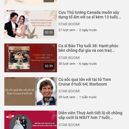
chính những người nổi tiếng chia sẻ trên mạng xã hội của
họ.
Cựu Thủ tướng Canada muốn xây
dựng tổ ấm với ca sĩ kém 13 tuổi|
Thể loại :
CHUYỆN CỦA SAO
Starboom
STAR BOOM!
27 lượt xem
-
2 ngày trước
02:02
Ca sĩ Bảo Thy tuổi 38: Hạnh phúc
bên chồng đại gia và con trai|
Starboom
STAR BOOM!
30 lượt xem
-
6 ngày trước
02:39
Cú sốc quá lớn với tài tử Tom
Cruise ở tuổi 64| Starboom
STAR BOOM!
29 lượt xem
-
1 tuần trước
01:48
Diễn viên Thuỳ Anh tiết lộ về chồng
sắp cưới là NSƯT hơn 7 tuổi|
Starboom
STAR BOOM!