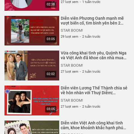
27 lượt xem
-
1 tuần trước
02:38
Diễn viên Phương Oanh mạnh mẽ
vượt biến cố, tìm bình yên bên 2
con| Starboom
STAR BOOM!
29 lượt xem
-
2 tuần trước
03:05
Vừa công khai tình yêu, Quỳnh Nga
và Việt Anh đã khoe căn nhà mua
chung| Starboom
STAR BOOM!
27 lượt xem
-
2 tuần trước
02:02
Diễn viên Lương Thế Thành chia sẻ
về hôn nhân với Thuý Diễm|
Starboom
STAR BOOM!
27 lượt xem
-
2 tuần trước
03:05
Diễn viên Việt Anh công khai tình
cảm, khoe khoảnh khắc hạnh phúc
bên Quỳnh Nga| Starboom