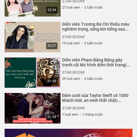
STAR BOOM!
27 lượt xem
-
2 tuần trước
02:54
Diễn viên Trương Bá Chi thiếu máu
nghiêm trọng, sống kín tiếng sau
ồn ào| Starboom
STAR BOOM!
19 lượt xem
-
3 tuần trước
02:07
Diễn viên Phạm Băng Băng gây
tranh cãi khi trình diễn thời trang|
Starboom
STAR BOOM!
29 lượt xem
-
4 tuần trước
01:38
Đám cưới của Taylor Swift có 1000
khách mời, an ninh thắt chặt|
Starboom
STAR BOOM!
1 lượt xem
-
1 tháng trước
01:54