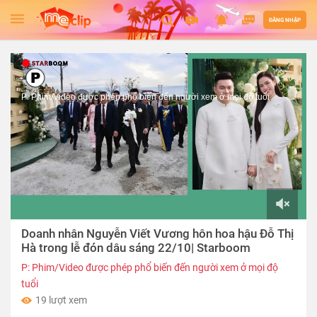
ĐĂNG NHẬP
P: Phim/Video được phép phổ biến đến người xem ở mọi độ tuổi
00:00
Doanh nhân Nguyễn Viết Vương hôn hoa hậu Đỗ Thị
of
02:05
Hà trong lễ đón dâu sáng 22/10| Starboom
P: Phim/Video được phép phổ biến đến người xem ở mọi độ
tuổi
19 lượt xem