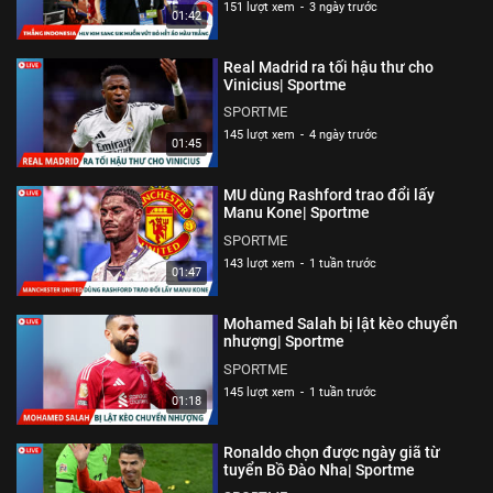
151 lượt xem
-
3 ngày trước
01:42
Real Madrid ra tối hậu thư cho
Vinicius| Sportme
SPORTME
145 lượt xem
-
4 ngày trước
01:45
MU dùng Rashford trao đổi lấy
Manu Kone| Sportme
SPORTME
143 lượt xem
-
1 tuần trước
01:47
Mohamed Salah bị lật kèo chuyển
nhượng| Sportme
SPORTME
145 lượt xem
-
1 tuần trước
01:18
Ronaldo chọn được ngày giã từ
tuyển Bồ Đào Nha| Sportme