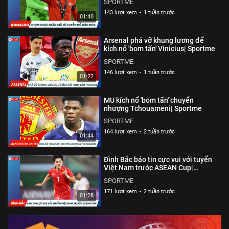
SPORTME
143 lượt xem
-
1 tuần trước
01:40
Arsenal phá vỡ khung lương để
kích nổ 'bom tấn' Vinicius| Sportme
SPORTME
146 lượt xem
-
1 tuần trước
01:22
MU kích nổ 'bom tấn' chuyển
nhượng Tchouameni| Sportme
SPORTME
164 lượt xem
-
2 tuần trước
01:44
Đình Bắc báo tin cực vui với tuyển
Việt Nam trước ASEAN Cup|
Sportme
SPORTME
171 lượt xem
-
2 tuần trước
01:28