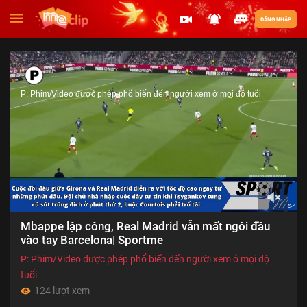
ĐĂNG NHẬP
P: Phim/Video được phép phổ biến đến người xem ở mọi độ tuổi
00:00
Mbappe lập công, Real Madrid vẫn mất ngôi đầu
of
01:17
vào tay Barcelona| Sportme
P: Phim/Video được phép phổ biến đến người xem ở mọi độ
tuổi
124 lượt xem