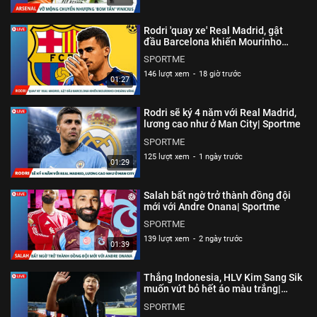
nổi tiếng ở Việt Nam và trên khắp thế giới. Nguồn thông tin
được lấy từ những trang báo chính thống và được chính
Rodri 'quay xe' Real Madrid, gật
những người nổi tiếng chia sẻ trên mạng xã hội của họ.
đầu Barcelona khiến Mourinho
choáng váng| Sportme
SPORTME
Thể loại :
THỂ THAO
,
CHUYỆN CỦA SAO
146 lượt xem
-
18 giờ trước
01:27
Rodri sẽ ký 4 năm với Real Madrid,
lương cao như ở Man City| Sportme
SPORTME
125 lượt xem
-
1 ngày trước
01:29
Salah bất ngờ trở thành đồng đội
mới với Andre Onana| Sportme
SPORTME
139 lượt xem
-
2 ngày trước
01:39
Thắng Indonesia, HLV Kim Sang Sik
muốn vứt bỏ hết áo màu trắng|
Sportme
SPORTME