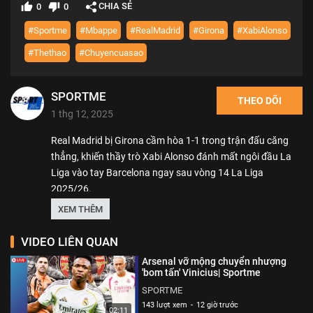
CHIA SẺ
0
0
#Sportme
#Mbappe
#RealMadrid
#Girona
#XabiAlonso
#Thethao
#Chuyencuasao
SPORTME
THEO DÕI
1 thg 12, 2025
Real Madrid bị Girona cầm hòa 1-1 trong trận đấu căng
thẳng, khiến thầy trò Xabi Alonso đánh mất ngôi đầu La
Liga vào tay Barcelona ngay sau vòng 14 La Liga
2025/26.
XEM THÊM
---------------
Rất mong được bạn ủng hộ. Hãy nhấn Subscribe để đăng
VIDEO LIÊN QUAN
ký kênh nhé bạn.
Arsenal vỡ mộng chuyển nhượng
------------------
'bom tấn' Vinicius| Sportme
SPORTME! là nơi tổng hợp những video tin tức, hậu
SPORTME
trường, chuyển nhượng, bí mật về các ngôi sao thể thao
143 lượt xem
-
12 giờ trước
02:11