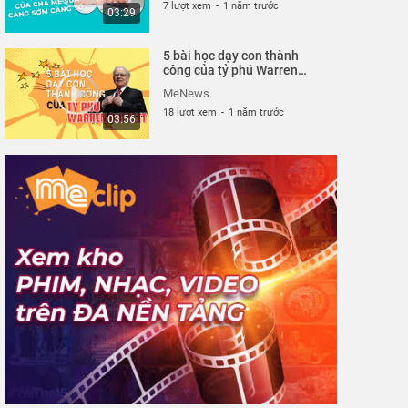
7 lượt xem
-
1 năm trước
03:29
5 bài học dạy con thành
công của tỷ phú Warren
Buffett| MeNews
MeNews
18 lượt xem
-
1 năm trước
03:56