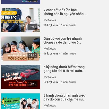
7 cách tốt để tiền bạc
không còn là nguyên nhân
gây mâu thuẫn giữa vợ
MeNews
chồng| MeNews
36 lượt xem
-
1 năm trước
02:47
Gắn bó với con trẻ nhanh
chóng và dễ dàng với 6
cách sau| MeNews
MeNews
46 lượt xem
-
1 năm trước
03:35
5 kỹ năng thoát hiểm trong
gang tấc khi ô tô rơi xuống
nước| MeNews
MeNews
52 lượt xem
-
1 năm trước
03:40
3 hành động phản ánh việc
dạy dỗ con của cha mẹ sửa
càng sớm càng tốt|
MeNews
MeNews