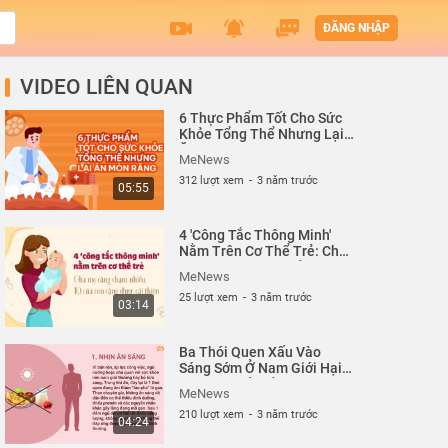
ĐĂNG NHẬP
VIDEO LIÊN QUAN
6 Thực Phẩm Tốt Cho Sức
Khỏe Tổng Thể Nhưng Lại
Ăn Mòn Răng| MeNews
MeNews
312 lượt xem
-
3 năm trước
05:55
4 'Công Tắc Thông Minh'
Nằm Trên Cơ Thể Trẻ: Cha
Mẹ Càng Chạm Nhiều, IQ
MeNews
Của Con Càng Được Cải
25 lượt xem
-
3 năm trước
Thiện| MeNews
03:14
Ba Thói Quen Xấu Vào
Sáng Sớm Ở Nam Giới Hại
Gan Hơn Cả Uống Rượu |
MeNews
MeNews
210 lượt xem
-
3 năm trước
04:24