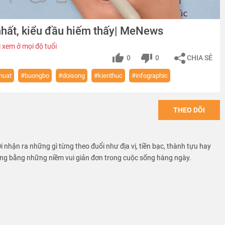
nhất, kiểu đầu hiếm thấy| MeNews
 xem ở mọi độ tuổi
0
0
CHIA SẺ
huat
#buongbo
#doisong
#kienthuc
#infographic
THEO DÕI
i nhận ra những gì từng theo đuổi như địa vị, tiền bạc, thành tựu hay
ọng bằng những niềm vui giản đơn trong cuộc sống hàng ngày.
uyệt vời nhất thuộc nhiều lĩnh vực, từ du lịch, tử vi, làm đẹp đến khoa
nhiều video dạng Infographics độc đáo, xúc tích giúp bạn nắm bắt