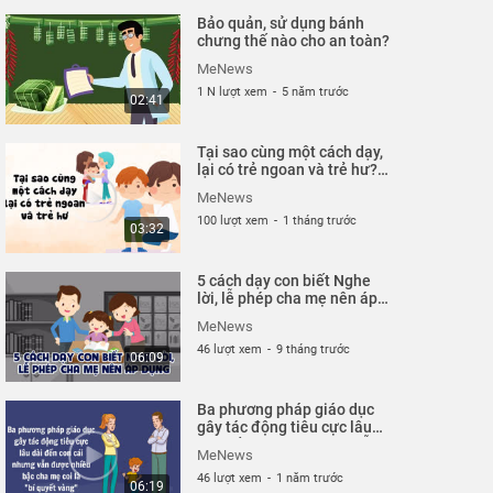
Bảo quản, sử dụng bánh
chưng thế nào cho an toàn?
MeNews
1 N lượt xem
-
5 năm trước
02:41
Tại sao cùng một cách dạy,
lại có trẻ ngoan và trẻ hư?|
MeNews
MeNews
100 lượt xem
-
1 tháng trước
03:32
5 cách dạy con biết Nghe
lời, lễ phép cha mẹ nên áp
dụng| MeNews
MeNews
46 lượt xem
-
9 tháng trước
06:09
Ba phương pháp giáo dục
gây tác động tiêu cực lâu
dài đến con cái nhưng vẫn
MeNews
được nhiều bậc cha mẹ coi
46 lượt xem
-
1 năm trước
là "bí quyết vàng"| MeNews
06:19