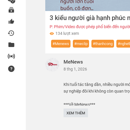
00:00
3 kiểu người già hạnh phúc 
of
03:43
Volume
0%
P: Phim/Video được phép phổ biến đến người
134 lượt xem
#Menews
#meclip
#thanhcong
#nghet
MeNews
8 thg 1, 2026
Khi tuổi tác tăng dần, nhiều người mớ
sự nghiệp đôi khi không còn quan tr
***Về MeNews***
XEM THÊM
#MeNews: Kênh cung cấp những video t
học giáo dục,... Đặc biệt MeNews có 