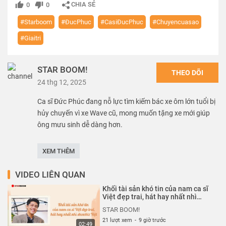
CHIA SẺ
0
0
#Starboom
#ĐucPhuc
#CasiĐucPhuc
#Chuyencuasao
#Giaitri
STAR BOOM!
THEO DÕI
24 thg 12, 2025
Ca sĩ Đức Phúc đang nỗ lực tìm kiếm bác xe ôm lớn tuổi bị
hủy chuyến vì xe Wave cũ, mong muốn tặng xe mới giúp
ông mưu sinh dễ dàng hơn.
---------------
XEM THÊM
Rất mong được bạn ủng hộ. Hãy nhấn Subscribe để đăng
ký kênh nhé bạn.
VIDEO LIÊN QUAN
------------------
Khối tài sản khó tin của nam ca sĩ
STAR BOOM! là nơi tổng hợp những video tin tức về người
Việt đẹp trai, hát hay nhất nhì
showbiz Việt| Starboom
nổi tiếng ở Việt Nam và trên khắp thế giới. Nguồn thông
STAR BOOM!
tin được lấy từ những trang báo chính thống và được
21 lượt xem
-
9 giờ trước
02:49