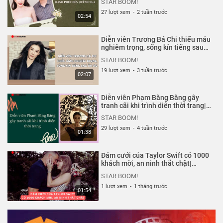
STAR BOOM!
27 lượt xem
-
2 tuần trước
02:54
Diễn viên Trương Bá Chi thiếu máu
nghiêm trọng, sống kín tiếng sau
ồn ào| Starboom
STAR BOOM!
19 lượt xem
-
3 tuần trước
02:07
Diễn viên Phạm Băng Băng gây
tranh cãi khi trình diễn thời trang|
Starboom
STAR BOOM!
29 lượt xem
-
4 tuần trước
01:38
Đám cưới của Taylor Swift có 1000
khách mời, an ninh thắt chặt|
Starboom
STAR BOOM!
1 lượt xem
-
1 tháng trước
01:54