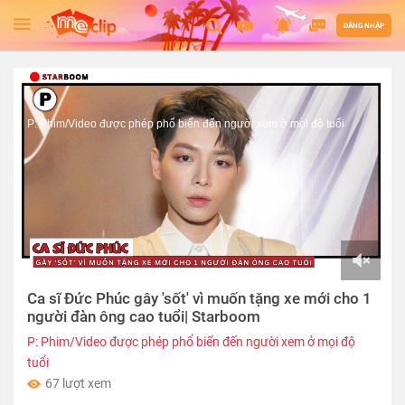
ĐĂNG NHẬP
P: Phim/Video được phép phổ biến đến người xem ở mọi độ tuổi
00:00
Ca sĩ Đức Phúc gây 'sốt' vì muốn tặng xe mới cho 1
of
01:30
người đàn ông cao tuổi| Starboom
P: Phim/Video được phép phổ biến đến người xem ở mọi độ
tuổi
67 lượt xem