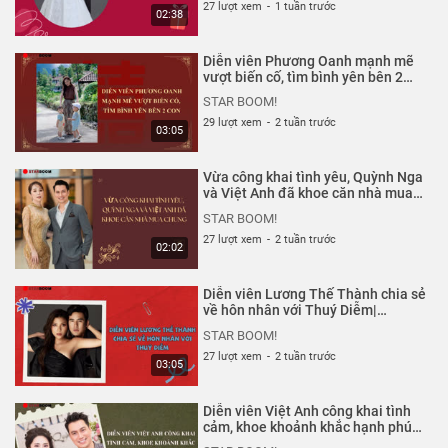
27 lượt xem
-
1 tuần trước
02:38
Diễn viên Phương Oanh mạnh mẽ
vượt biến cố, tìm bình yên bên 2
con| Starboom
STAR BOOM!
29 lượt xem
-
2 tuần trước
03:05
Vừa công khai tình yêu, Quỳnh Nga
và Việt Anh đã khoe căn nhà mua
chung| Starboom
STAR BOOM!
27 lượt xem
-
2 tuần trước
02:02
Diễn viên Lương Thế Thành chia sẻ
về hôn nhân với Thuý Diễm|
Starboom
STAR BOOM!
27 lượt xem
-
2 tuần trước
03:05
Diễn viên Việt Anh công khai tình
cảm, khoe khoảnh khắc hạnh phúc
bên Quỳnh Nga| Starboom