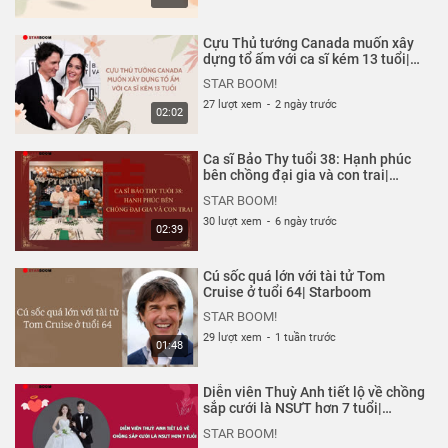
chính những người nổi tiếng chia sẻ trên mạng xã hội của
họ.
Cựu Thủ tướng Canada muốn xây
dựng tổ ấm với ca sĩ kém 13 tuổi|
Thể loại :
GIẢI TRÍ
,
CHUYỆN CỦA SAO
Starboom
STAR BOOM!
27 lượt xem
-
2 ngày trước
02:02
Ca sĩ Bảo Thy tuổi 38: Hạnh phúc
bên chồng đại gia và con trai|
Starboom
STAR BOOM!
30 lượt xem
-
6 ngày trước
02:39
Cú sốc quá lớn với tài tử Tom
Cruise ở tuổi 64| Starboom
STAR BOOM!
29 lượt xem
-
1 tuần trước
01:48
Diễn viên Thuỳ Anh tiết lộ về chồng
sắp cưới là NSƯT hơn 7 tuổi|
Starboom
STAR BOOM!