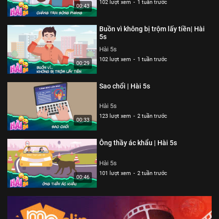
102 lượt xem
-
1 tuần trước
00:43
Buồn vì không bị trộm lấy tiền| Hài
5s
Hài 5s
102 lượt xem
-
1 tuần trước
00:29
Sao chổi | Hài 5s
Hài 5s
123 lượt xem
-
2 tuần trước
00:33
Ông thầy ác khẩu | Hài 5s
Hài 5s
101 lượt xem
-
2 tuần trước
00:46