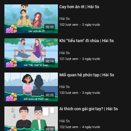
Cay hơn ăn ớt | Hài 5s
Hài 5s
102 lượt xem
-
2 ngày trước
00:33
Khi "tiểu tam" đi chùa | Hài 5s
Hài 5s
121 lượt xem
-
3 ngày trước
00:14
Mối quan hệ phức tạp | Hài 5s
Hài 5s
133 lượt xem
-
3 ngày trước
00:35
Ai thích con gái giơ tay? | Hài 5s
Hài 5s
122 lượt xem
-
4 ngày trước
00:30