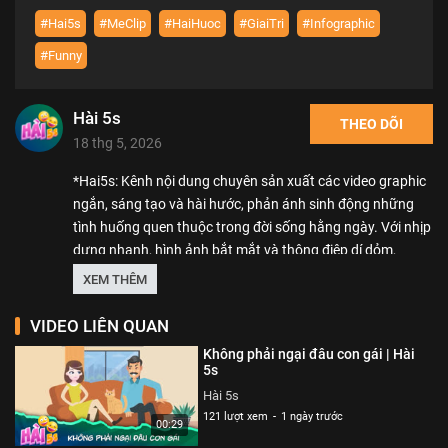
#Hai5s
#MeClip
#HaiHuoc
#GiaiTri
#Infographic
#Funny
Hài 5s
THEO DÕI
18 thg 5, 2026
*Hai5s: Kênh nội dung chuyên sản xuất các video graphic
ngắn, sáng tạo và hài hước, phản ánh sinh động những
tình huống quen thuộc trong đời sống hằng ngày. Với nhịp
dựng nhanh, hình ảnh bắt mắt và thông điệp dí dỏm,
Hai5s mang đến trải nghiệm giải trí tức thì, dễ ghi nhớ và
XEM THÊM
dễ dàng lan tỏa trên mạng xã hội.
VIDEO LIÊN QUAN
Thể loại :
HÀI HƯỚC
,
GIẢI TRÍ
Không phải ngại đâu con gái | Hài
5s
Hài 5s
121 lượt xem
-
1 ngày trước
00:29