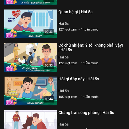
Quan hệ gì | Hài 5s
Hài 5s
127 lượt xem
-
1 tuần trước
00:33
Cô chủ nhiệm: Ý tôi không phải vậy!
| Hài 5s
Hài 5s
122 lượt xem
-
1 tuần trước
00:33
Hỏi gì đáp nấy | Hài 5s
Hài 5s
105 lượt xem
-
1 tuần trước
00:44
Chàng trai sòng phẳng | Hài 5s
Hài 5s