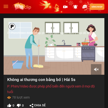
ĐĂNG NHẬP
P: Phim/Video được phép phổ biến đến người xem ở mọi độ tuổi
00:00
Không ai thương con bằng bố | Hài 5s
of
00:37
P: Phim/Video được phép phổ biến đến người xem ở mọi độ
tuổi
78 lượt xem
CHIA SẺ
0
0