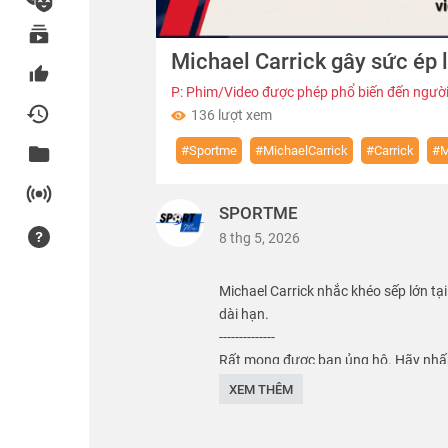
00:00
Michael Carrick gây sức ép
of
01:41
Volume
0%
P: Phim/Video được phép phổ biến đến người
136 lượt xem
#Sportme
#MichaelCarrick
#Carrick
#
SPORTME
8 thg 5, 2026
Michael Carrick nhắc khéo sếp lớn tạ
dài hạn.
--------------
Rất mong được bạn ủng hộ. Hãy nhấn
------------------
XEM THÊM
SPORTME! là nơi tổng hợp những vide
nổi tiếng ở Việt Nam và trên khắp th