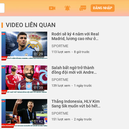
ĐĂNG NHẬP
VIDEO LIÊN QUAN
Rodri sẽ ký 4 năm với Real
Madrid, lương cao như ở
Man City| Sportme
SPORTME
113 lượt xem
-
8 giờ trước
01:29
Salah bất ngờ trở thành
đồng đội mới với Andre
Onana| Sportme
SPORTME
139 lượt xem
-
1 ngày trước
01:39
Thắng Indonesia, HLV Kim
Sang Sik muốn vứt bỏ hết
áo màu trắng| Sportme
SPORTME
151 lượt xem
-
2 ngày trước
01:42