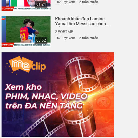
182 lượt xem
-
2 tuần trước
01:24
Khoảnh khắc đẹp Lamine
Yamal ôm Messi sau chung
kết World Cup 2026|
SPORTME
Sportme
167 lượt xem
-
2 tuần trước
00:52