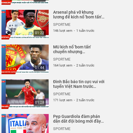
Arsenal phá vỡ khung
lương để kích nổ 'bom tấn'
Vinicius| Sportme
SPORTME
146 lượt xem
-
1 tuần trước
01:22
MU kích nổ 'bom tấn'
chuyển nhượng
Tchouameni| Sportme
SPORTME
164 lượt xem
-
2 tuần trước
01:44
Đình Bắc báo tin cực vui với
tuyển Việt Nam trước
ASEAN Cup| Sportme
SPORTME
171 lượt xem
-
2 tuần trước
01:28
Pep Guardiola đàm phán
dẫn dắt đội bóng mới đầy
bất ngờ| Sportme
SPORTME