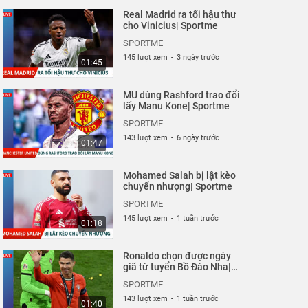
Real Madrid ra tối hậu thư
cho Vinicius| Sportme
SPORTME
145 lượt xem
-
3 ngày trước
01:45
MU dùng Rashford trao đổi
lấy Manu Kone| Sportme
SPORTME
143 lượt xem
-
6 ngày trước
01:47
Mohamed Salah bị lật kèo
chuyển nhượng| Sportme
SPORTME
145 lượt xem
-
1 tuần trước
01:18
Ronaldo chọn được ngày
giã từ tuyển Bồ Đào Nha|
Sportme
SPORTME
143 lượt xem
-
1 tuần trước
01:40