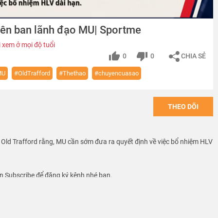
 lên ban lãnh đạo MU| Sportme
 xem ở mọi độ tuổi
0
0
CHIA SẺ
MU
#OldTrafford
#Thethao
#chuyencuasao
THEO DÕI
i Old Trafford rằng, MU cần sớm đưa ra quyết định về việc bổ nhiệm HLV
 Subscribe để đăng ký kênh nhé bạn.
o tin tức, hậu trường, chuyển nhượng, bí mật về các ngôi sao thể thao
ế giới. Nguồn thông tin được lấy từ những trang báo chính thống và