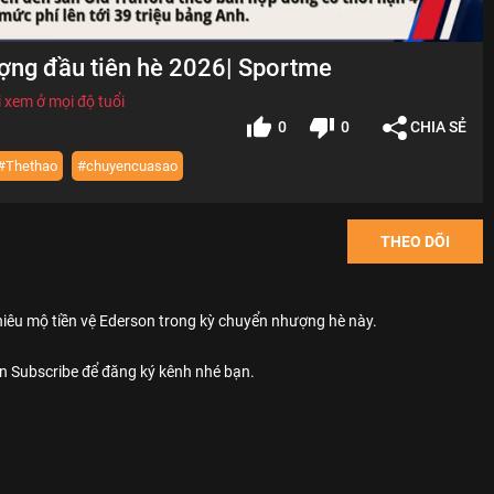
ợng đầu tiên hè 2026| Sportme
 xem ở mọi độ tuổi
0
0
CHIA SẺ
#Thethao
#chuyencuasao
THEO DÕI
hiêu mộ tiền vệ Ederson trong kỳ chuyển nhượng hè này.
 Subscribe để đăng ký kênh nhé bạn.
o tin tức, hậu trường, chuyển nhượng, bí mật về các ngôi sao thể thao
ế giới. Nguồn thông tin được lấy từ những trang báo chính thống và
a sẻ trên mạng xã hội của họ.