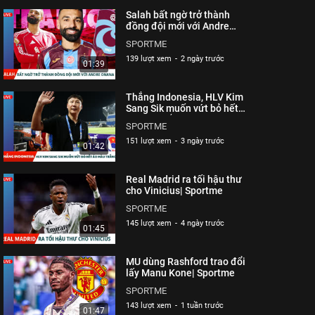
Salah bất ngờ trở thành
đồng đội mới với Andre
Onana| Sportme
SPORTME
139 lượt xem
-
2 ngày trước
01:39
Thắng Indonesia, HLV Kim
Sang Sik muốn vứt bỏ hết
áo màu trắng| Sportme
SPORTME
151 lượt xem
-
3 ngày trước
01:42
Real Madrid ra tối hậu thư
cho Vinicius| Sportme
SPORTME
145 lượt xem
-
4 ngày trước
01:45
MU dùng Rashford trao đổi
lấy Manu Kone| Sportme
SPORTME
143 lượt xem
-
1 tuần trước
01:47