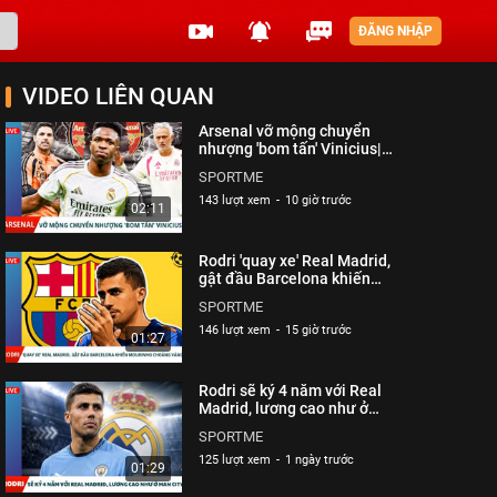
ĐĂNG NHẬP
VIDEO LIÊN QUAN
Arsenal vỡ mộng chuyển
nhượng 'bom tấn' Vinicius|
Sportme
SPORTME
143 lượt xem
-
10 giờ trước
02:11
Rodri 'quay xe' Real Madrid,
gật đầu Barcelona khiến
Mourinho choáng váng|
SPORTME
Sportme
146 lượt xem
-
15 giờ trước
01:27
Rodri sẽ ký 4 năm với Real
Madrid, lương cao như ở
Man City| Sportme
SPORTME
125 lượt xem
-
1 ngày trước
01:29