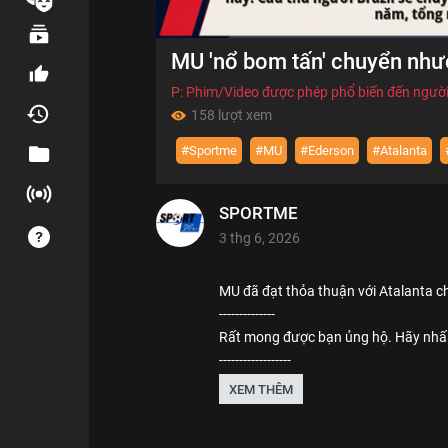
00:00
MU 'nổ bom tấn' chuyển như
of
01:23
Volume
0%
P: Phim/Video được phép phổ biến đến người
158 lượt xem
#Sportme
#MU
#Ederson
#Atalanta
SPORTME
3 thg 6, 2026
MU đã đạt thỏa thuận với Atalanta c
--------------
Rất mong được bạn ủng hộ. Hãy nhấn
------------------
SPORTME! là nơi tổng hợp những vide
XEM THÊM
nổi tiếng ở Việt Nam và trên khắp th
được chính những người nổi tiếng chi