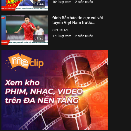
164 lượt xem
-
2 tuần trước
01:44
Đình Bắc báo tin cực vui với
tuyển Việt Nam trước
ASEAN Cup| Sportme
SPORTME
171 lượt xem
-
2 tuần trước
01:28