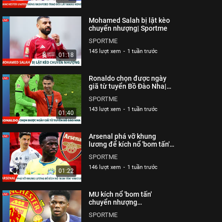
Mohamed Salah bị lật kèo
chuyển nhượng| Sportme
SPORTME
145 lượt xem
-
1 tuần trước
01:18
Ronaldo chọn được ngày
giã từ tuyển Bồ Đào Nha|
Sportme
SPORTME
143 lượt xem
-
1 tuần trước
01:40
Arsenal phá vỡ khung
lương để kích nổ 'bom tấn'
Vinicius| Sportme
SPORTME
146 lượt xem
-
1 tuần trước
01:22
MU kích nổ 'bom tấn'
chuyển nhượng
Tchouameni| Sportme
SPORTME