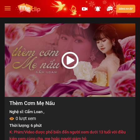
ĐĂNG NHẬP
Thèm Cơm Mẹ Nấu
Nghệ sĩ:
Cẩm Loan
,
0 lượt xem
Thời lượng: 6 phút
K: Phim/Video được phổ biến đến người xem dưới 13 tuổi với điều
kiện xem cùng cha, mẹ hoặc người giám hộ