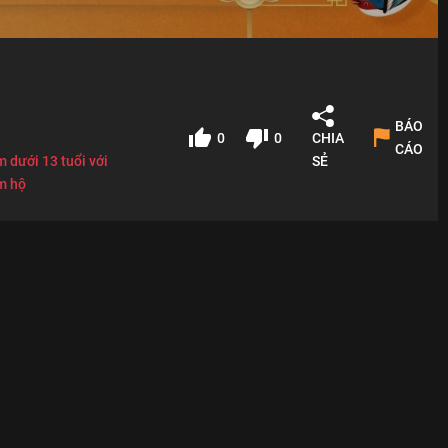
BÁO
0
0
CHIA
CÁO
 dưới 13 tuổi với
SẺ
m hộ