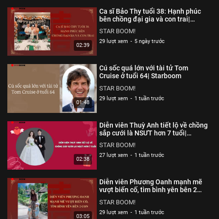
chính những người nổi tiếng chia sẻ trên mạng xã hội của
Ca sĩ Bảo Thy tuổi 38: Hạnh phúc
họ.
bên chồng đại gia và con trai|
Starboom
STAR BOOM!
Thể loại :
CHUYỆN CỦA SAO
29 lượt xem
-
5 ngày trước
02:39
Cú sốc quá lớn với tài tử Tom
Cruise ở tuổi 64| Starboom
STAR BOOM!
29 lượt xem
-
1 tuần trước
01:48
Diễn viên Thuỳ Anh tiết lộ về chồng
sắp cưới là NSƯT hơn 7 tuổi|
Starboom
STAR BOOM!
27 lượt xem
-
1 tuần trước
02:38
Diễn viên Phương Oanh mạnh mẽ
vượt biến cố, tìm bình yên bên 2
con| Starboom
STAR BOOM!
29 lượt xem
-
1 tuần trước
03:05