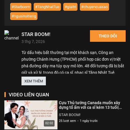
#Starboom
#TangNhatTue
#giaitri
#chuyencuasao
#nguoinoitieng
STAR BOOM!
THEO DÕI
3 thg 7, 2026
Từ dấu hiệu bất thường tại một khách sạn, Công an
phường Chánh Hưng (TPHCM) phối hợp các đơn vị triệt
phá đường dây ma túy quy mô lớn. 48 đối tượng đã bị bắt
giữ và xử lý, trong đó có ca sĩ, nhạc sĩ Tăng Nhật Tuệ.
XEM THÊM
--------------
Rất mong được bạn ủng hộ. Hãy nhấn Subscribe để đăng
VIDEO LIÊN QUAN
ký kênh nhé bạn.
Cựu Thủ tướng Canada muốn xây
------------------
dựng tổ ấm với ca sĩ kém 13 tuổi|
Starboom
STAR BOOM! là nơi tổng hợp những video tin tức về người
STAR BOOM!
nổi tiếng ở Việt Nam và trên khắp thế giới. Nguồn thông
25 lượt xem
-
1 ngày trước
02:02
tin được lấy từ những trang báo chính thống và được