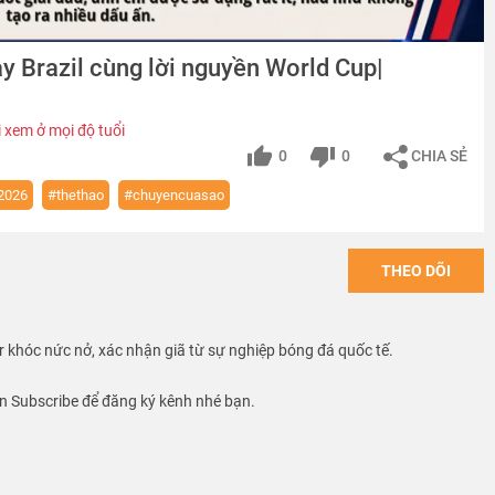
y Brazil cùng lời nguyền World Cup|
 xem ở mọi độ tuổi
0
0
CHIA SẺ
2026
#thethao
#chuyencuasao
THEO DÕI
r khóc nức nở, xác nhận giã từ sự nghiệp bóng đá quốc tế.
 Subscribe để đăng ký kênh nhé bạn.
o tin tức, hậu trường, chuyển nhượng, bí mật về các ngôi sao thể thao
ế giới. Nguồn thông tin được lấy từ những trang báo chính thống và