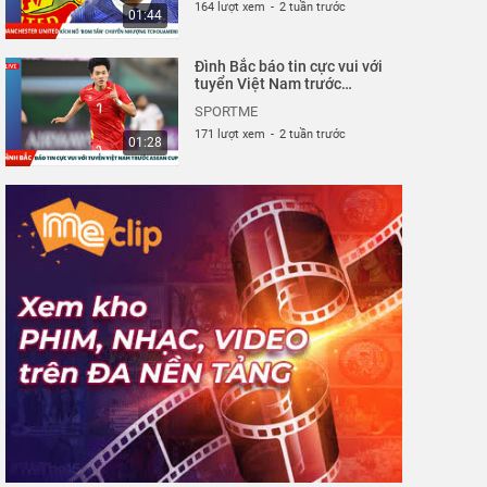
164 lượt xem
-
2 tuần trước
01:44
Đình Bắc báo tin cực vui với
tuyển Việt Nam trước
ASEAN Cup| Sportme
SPORTME
171 lượt xem
-
2 tuần trước
01:28