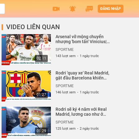
ĐĂNG NHẬP
VIDEO LIÊN QUAN
Arsenal vỡ mộng chuyển
nhượng 'bom tấn' Vinicius|
Sportme
SPORTME
143 lượt xem
-
1 ngày trước
02:11
Rodri 'quay xe' Real Madrid,
gật đầu Barcelona khiến
Mourinho choáng váng|
SPORTME
Sportme
146 lượt xem
-
1 ngày trước
01:27
Rodri sẽ ký 4 năm với Real
Madrid, lương cao như ở
Man City| Sportme
SPORTME
125 lượt xem
-
2 ngày trước
01:29