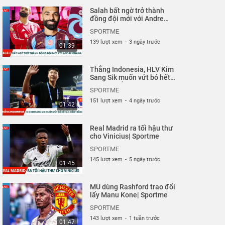
Salah bất ngờ trở thành
đồng đội mới với Andre
Onana| Sportme
SPORTME
139 lượt xem
-
3 ngày trước
01:39
Thắng Indonesia, HLV Kim
Sang Sik muốn vứt bỏ hết
áo màu trắng| Sportme
SPORTME
151 lượt xem
-
4 ngày trước
01:42
Real Madrid ra tối hậu thư
cho Vinicius| Sportme
SPORTME
145 lượt xem
-
5 ngày trước
01:45
MU dùng Rashford trao đổi
lấy Manu Kone| Sportme
SPORTME
143 lượt xem
-
1 tuần trước
01:47