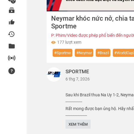
00:00
Neymar khóc nức nở, chia ta
of
01:45
Volume
Sportme
0%
P: Phim/Video được phép phổ biến đến người
177 lượt xem
#Sportme
#Neymar
#Brazil
#WorldCup
SPORTME
6 thg 7, 2026
Sau khi Brazil thua Na Uy 1-2, Neyma
--------------
Rất mong được bạn ủng hộ. Hãy nhấn
------------------
SPORTME! là nơi tổng hợp những vide
XEM THÊM
nổi tiếng ở Việt Nam và trên khắp th