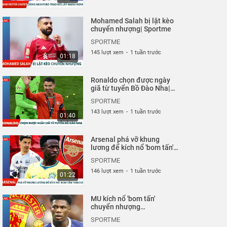
Mohamed Salah bị lật kèo
chuyển nhượng| Sportme
SPORTME
145 lượt xem
-
1 tuần trước
01:18
Ronaldo chọn được ngày
giã từ tuyển Bồ Đào Nha|
Sportme
SPORTME
143 lượt xem
-
1 tuần trước
01:40
Arsenal phá vỡ khung
lương để kích nổ 'bom tấn'
Vinicius| Sportme
SPORTME
146 lượt xem
-
1 tuần trước
01:22
MU kích nổ 'bom tấn'
chuyển nhượng
Tchouameni| Sportme
SPORTME