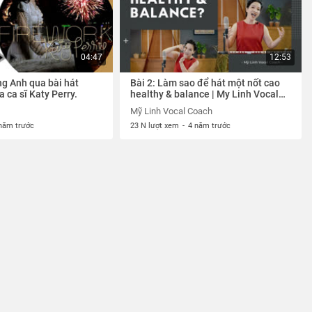
04:47
12:53
ng Anh qua bài hát
Bài 2: Làm sao để hát một nốt cao
a ca sĩ Katy Perry.
healthy & balance | My Linh Vocal
Coach
Mỹ Linh Vocal Coach
năm trước
23 N lượt xem
-
4 năm trước