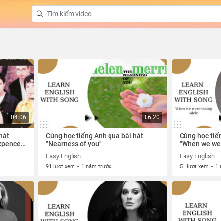
04:06
06:20
hát
Cùng học tiếng Anh qua bài hát
Cùng học tiế
ixpence
"Nearness of you"
"When we wer
Adele
Easy English
Easy English
91 lượt xem
-
1 năm trước
51 lượt xem
-
1 