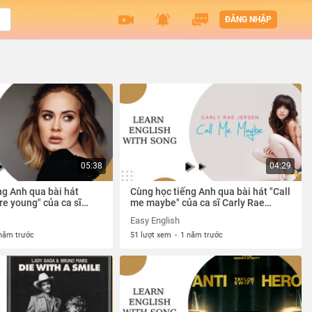
ĐĂNG NHẬP
05:38
04:29
ng Anh qua bài hát
Cùng học tiếng Anh qua bài hát "Call
e young" của ca sĩ
me maybe" của ca sĩ Carly Rae
Jepsen
Easy English
năm trước
51 lượt xem
-
1 năm trước