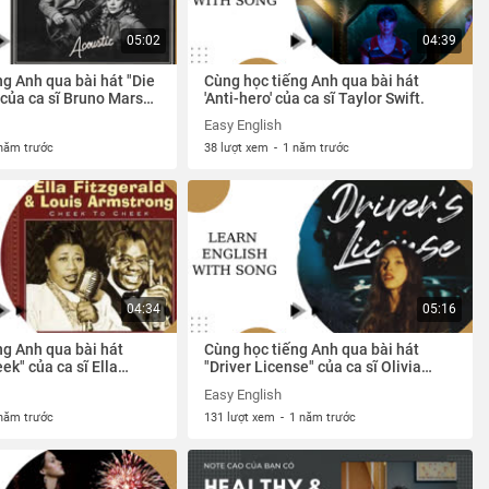
05:02
04:39
g Anh qua bài hát "Die
Cùng học tiếng Anh qua bài hát
 của ca sĩ Bruno Mars
'Anti-hero' của ca sĩ Taylor Swift.
..
Easy English
năm trước
38 lượt xem
-
1 năm trước
04:34
05:16
ng Anh qua bài hát
Cùng học tiếng Anh qua bài hát
ek" của ca sĩ Ella
"Driver License" của ca sĩ Olivia
 Louis Armstrong
Rodrigo
Easy English
năm trước
131 lượt xem
-
1 năm trước