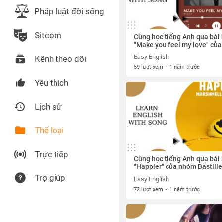
Pháp luật đời sống
Sitcom
Cùng học tiếng Anh qua bài 
"Make you feel my love" của 
Adele
Easy English
Kênh theo dõi
59 lượt xem
-
1 năm trước
Yêu thích
Lịch sử
Thể loại
Trực tiếp
Cùng học tiếng Anh qua bài 
"Happier" của nhóm Bastille
Marshmello
Trợ giúp
Easy English
72 lượt xem
-
1 năm trước