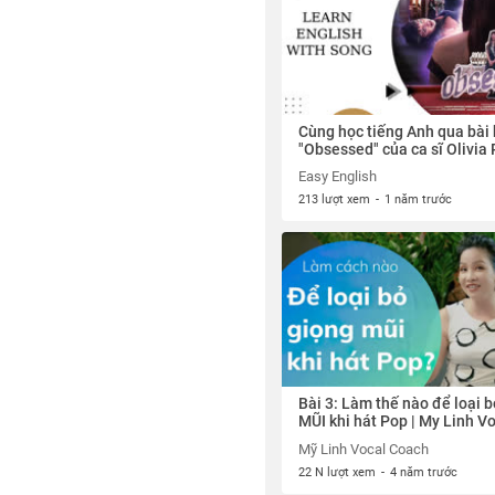
Cùng học tiếng Anh qua bài 
"Obsessed" của ca sĩ Olivia 
Easy English
213 lượt xem
-
1 năm trước
Bài 3: Làm thế nào để loại
MŨI khi hát Pop | My Linh V
Coach
Mỹ Linh Vocal Coach
22 N lượt xem
-
4 năm trước