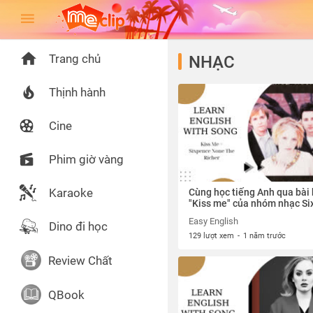
Trang chủ
NHẠC
Thịnh hành
Cine
Phim giờ vàng
Karaoke
Cùng học tiếng Anh qua bài 
"Kiss me" của nhóm nhạc S
None The Richer
Easy English
Dino đi học
129 lượt xem
-
1 năm trước
Review Chất
QBook