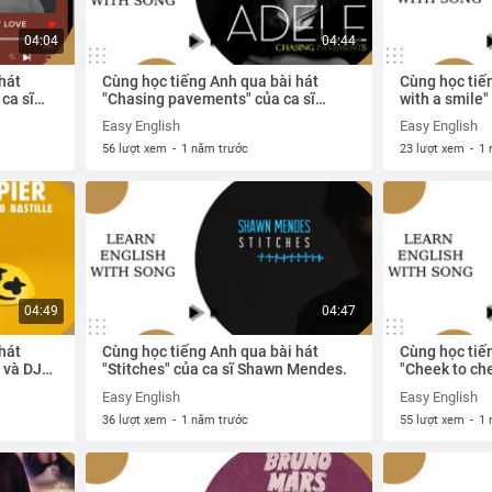
04:04
04:44
hát
Cùng học tiếng Anh qua bài hát
Cùng học tiến
ca sĩ
"Chasing pavements" của ca sĩ
with a smile"
Adele
và Lady Gaga
Easy English
Easy English
56 lượt xem
-
1 năm trước
23 lượt xem
-
1 
04:49
04:47
hát
Cùng học tiếng Anh qua bài hát
Cùng học tiế
 và DJ
"Stitches" của ca sĩ Shawn Mendes.
"Cheek to che
Fitzgerald &
Easy English
Easy English
36 lượt xem
-
1 năm trước
55 lượt xem
-
1 