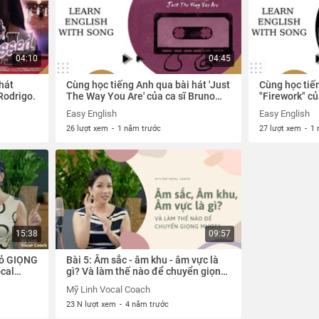
04:10
04:45
hát
Cùng học tiếng Anh qua bài hát 'Just
Cùng học tiế
Rodrigo.
The Way You Are' của ca sĩ Bruno
"Firework" củ
Mars.
Easy English
Easy English
26 lượt xem
-
1 năm trước
27 lượt xem
-
1 
15:38
09:57
 bỏ GIỌNG
Bài 5: Âm sắc - âm khu - âm vực là
ocal
gì? Và làm thế nào để chuyển giọng
mượt | My Linh Vocal Coach
Mỹ Linh Vocal Coach
23 N lượt xem
-
4 năm trước