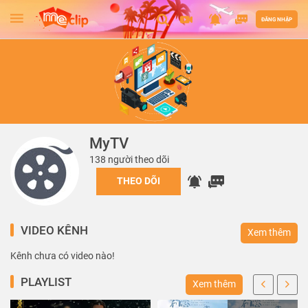
ĐĂNG NHẬP
MyTV
138 người theo dõi
THEO DÕI
VIDEO KÊNH
Xem thêm
Kênh chưa có video nào!
PLAYLIST
Xem thêm