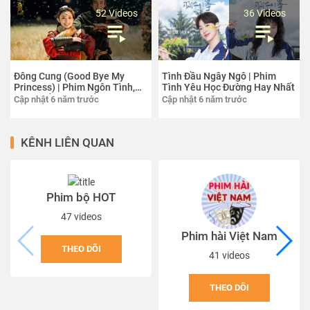
52 Videos
36 Videos
Đông Cung (Good Bye My
Tình Đầu Ngây Ngô | Phim
Princess) | Phim Ngôn Tình,
Tình Yêu Học Đường Hay Nhất
Cung Đấu Hay Nhất
Cập nhật 6 năm trước
Cập nhật 6 năm trước
KÊNH LIÊN QUAN
Phim bộ HOT
47 videos
Phim hài Việt Nam
THEO DÕI
41 videos
THEO DÕI